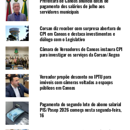
Prefeitura de Canoas anuncia datas de
Atingidos pela enchente
pagamento dos salários de julho aos
servidores municipais
A iniciativa, de acordo com o governo eleito, ainda
garante a atual determinação de que os contribuintes
cujos imóveis foram atingidos pela enchente, que
Corsan diz receber com surpresa abertura de
CPI em Canoas e destaca investimentos e
pagaram as parcelas do IPTU de 2024 com vencimento a
diálogo com o Legislativo
partir de maio, terão desconto correspondente a esses
valores no IPTU e na TCL de 2025.
Câmara de Vereadores de Canoas instaura CPI
para investigar os serviços da Corsan/Aegea
Para os contribuintes que pagaram a o IPTU/TCL 2024
em cota única, o desconto é no valor equivalente a estas
cinco parcelas.
Vereador propõe desconto no IPTU para
imóveis com câmeras voltadas a espaços
públicos em Canoas
“Nós sabemos que a
população de Canoas ainda
Pagamento do segundo lote do abono salarial
passa por uma situação
PIS/Pasep 2026 começa nesta segunda-feira,
16
delicada. Foram muitas