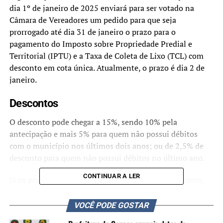
dia 1º de janeiro de 2025 enviará para ser votado na
Câmara de Vereadores um pedido para que seja
prorrogado até dia 31 de janeiro o prazo para o
pagamento do Imposto sobre Propriedade Predial e
Territorial (IPTU) e a Taxa de Coleta de Lixo (TCL) com
desconto em cota única. Atualmente, o prazo é dia 2 de
janeiro.
Descontos
O desconto pode chegar a 15%, sendo 10% pela
antecipação e mais 5% para quem não possui débitos
com o município nos últimos dois anos; ou de 2,5% de
desconto para quem não possui débitos no último ano.
CONTINUAR A LER
Já os prazos do parcelamento permanecem os mesmos,
sendo oito parcelas, que iniciam em fevereiro e finalizam
em setembro, com vencimento no dia 10 de cada mês.
VOCÊ PODE GOSTAR