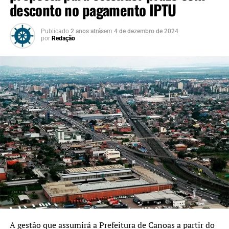
desconto no pagamento IPTU
Publicado
2 anos atrás
em
4 de dezembro de 2024
por
Redação
A gestão que assumirá a Prefeitura de Canoas a partir do