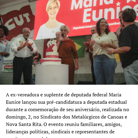
lista é o Republicanos, com cinco nomes: Carlos Gomes,
Cezar Paulo Mossini, Franciane Bayer, Jurandir Maciel e
Odirlei Campiol. A sigla concentra mais da metade das
candidaturas federais anunciadas com domicílio eleitoral
em Canoas, indicando uma estratégia de ampliar sua
representação na Câmara dos Deputados.
Confira os nomes anunciados até o momento, em ordem
alfabética:
Candidato a vice-presidente da República
• Aroldo Medina (Missão)
A ex-vereadora e suplente de deputada federal Maria
Eunice lançou sua pré-candidatura a deputada estadual
Candidatos a deputado estadual
durante a comemoração de seu aniversário, realizada no
• Alexandre Gonçalves (PDT)
domingo, 2, no Sindicato dos Metalúrgicos de Canoas e
• Camila Nunes (PL)
Nova Santa Rita. O evento reuniu familiares, amigos,
• Cássio Silveira (Republicanos)
lideranças políticas, sindicais e representantes de