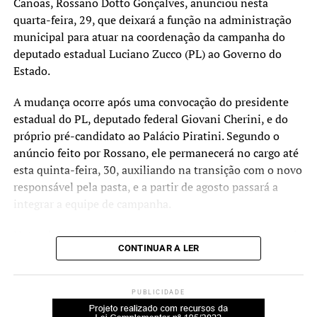
Canoas, Rossano Dotto Gonçalves, anunciou nesta
quarta-feira, 29, que deixará a função na administração
municipal para atuar na coordenação da campanha do
deputado estadual Luciano Zucco (PL) ao Governo do
Estado.
A mudança ocorre após uma convocação do presidente
estadual do PL, deputado federal Giovani Cherini, e do
próprio pré-candidato ao Palácio Piratini. Segundo o
anúncio feito por Rossano, ele permanecerá no cargo até
esta quinta-feira, 30, auxiliando na transição com o novo
responsável pela pasta, e a partir de agosto passará a
integrar a equipe de campanha.
Natural de São Gabriel, Rossano Dotto Gonçalves possui
CONTINUAR A LER
trajetória na gestão pública municipal. Ele foi prefeito do
município por cinco mandatos e também presidiu
associações regionais. Recentemente, coordenou as
PUBLICIDADE
campanhas eleitorais que resultaram nas vitórias para as