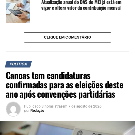
famílias que perderam tudo
Atualização anual do DAS do MEI já está em
e precisaram recomeçar
vigor e altera valor da contribuição mensal
ou, então, que precisaram
ajudar familiares ou
tiveram sua fonte de renda
CLIQUE EM COMENTÁRIO
prejudicada pela enchente.
Essa é uma forma de dar
POLÍTICA
ainda mais prazo para essas
Canoas tem candidaturas
famílias garantirem o
confirmadas para as eleições deste
desconto”, explica prefeito
ano após convenções partidárias
eleito, Airton Souza.
Publicado
3 horas atrás
em
7 de agosto de 2026
por
Redação
TÓPICOS RELACIONADOS:
CÂMARA DE VEREADORES
COTA ÚNICA
DESCONTO
ENCHENTE
FEATURED
GOVERNO ELEITO
IPTU
PAGAMENTO
PRORROGAÇÃO