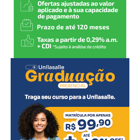
ao Palácio Piratini, o que
vai exigir que eu me afaste
das minhas funções na
Secretaria Municipal de
Relações Institucionais do
governo canoense”,
declarou.
Rossano também agradeceu ao prefeito, ao vice-prefeito
Rodrigo Busato, secretários municipais, vereadores da
base aliada e demais integrantes da administração
municipal pelo período em que esteve na gestão.
A Prefeitura de Canoas ainda não informou oficialmente
quem assumirá a Secretaria Municipal de Relações
Institucionais.