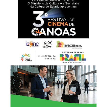
prefeituras de São Gabriel e Canoas.
Durante sua atuação como prefeito de São Gabriel,
Rossano esteve à frente de projetos nas áreas de
educação, saúde, habitação e desenvolvimento
econômico. Entre as iniciativas citadas estão a adoção do
Piso Nacional do Magistério, ações de modernização
pedagógica, a criação do Pronto Atendimento 24 Horas,
unidades de saúde e programas habitacionais, além de
medidas voltadas aos setores industrial e do agronegócio.
Em nota publicada nas redes sociais, o ex-secretário
informou que comunicou a decisão ao prefeito de
Canoas, Airton Souza, e que passará a atuar na
coordenação da campanha de Luciano Zucco.
“Estarei fazendo parte da
coordenação da campanha