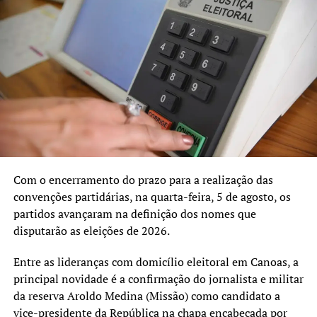
A SEGUIR UP
Lançado novo Plano Municipal de Segurança Pública de
Canoas
NÃO SE ESQUEÇA
Equipe de transição da Prefeitura de Canoas diz que
entregou 19 novos ofícios para o governo eleito
Com o encerramento do prazo para a realização das
convenções partidárias, na quarta-feira, 5 de agosto, os
partidos avançaram na definição dos nomes que
disputarão as eleições de 2026.
Entre as lideranças com domicílio eleitoral em Canoas, a
principal novidade é a confirmação do jornalista e militar
da reserva Aroldo Medina (Missão) como candidato a
vice-presidente da República na chapa encabeçada por