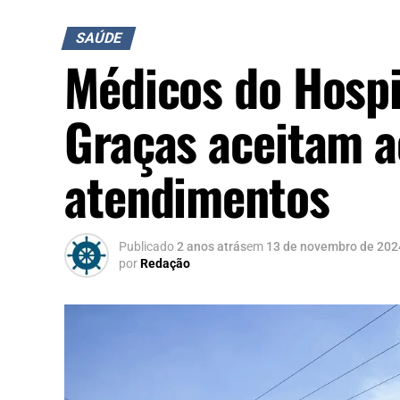
SAÚDE
Médicos do Hospi
Graças aceitam 
atendimentos
Publicado
2 anos atrás
em
13 de novembro de 202
por
Redação