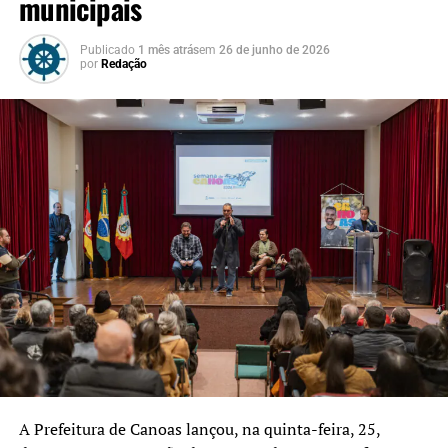
municipais
mobilização de equipes nas áreas consideradas mais
vulneráveis.
Publicado
1 mês atrás
em
26 de junho de 2026
por
Redação
Segundo o gerente institucional da Corsan na região
Central, André Finamor, o plano de contingência
permitiu reduzir os impactos nos sistemas de
abastecimento. Conforme o representante da companhia,
a atuação preventiva contribuiu para evitar problemas
recorrentes em períodos de eventos climáticos extremos
e minimizar os reflexos para a população.
Além do Vale do Taquari, equipes da empresa
permanecem mobilizadas em outros municípios gaúchos
para recuperar os sistemas de abastecimento sempre que
houver ocorrências relacionadas às chuvas. O Centro de
Operações Integradas da Corsan segue monitorando a
situação em todo o Estado e coordenando as ações de
resposta às intercorrências.
A Prefeitura de Canoas lançou, na quinta-feira, 25,