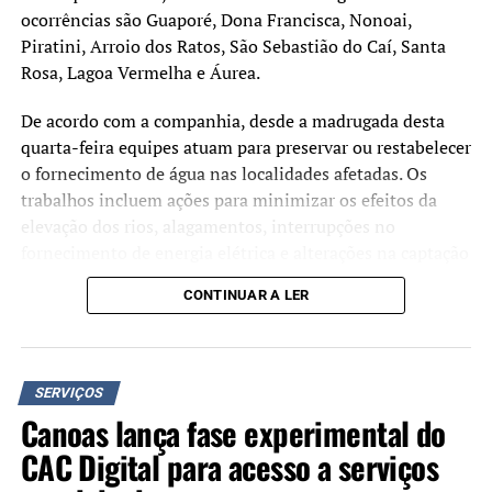
ocorrências são Guaporé, Dona Francisca, Nonoai,
Piratini, Arroio dos Ratos, São Sebastião do Caí, Santa
Rosa, Lagoa Vermelha e Áurea.
De acordo com a companhia, desde a madrugada desta
quarta-feira equipes atuam para preservar ou restabelecer
o fornecimento de água nas localidades afetadas. Os
trabalhos incluem ações para minimizar os efeitos da
elevação dos rios, alagamentos, interrupções no
fornecimento de energia elétrica e alterações na captação
de água bruta.
CONTINUAR A LER
No Vale do Taquari, região considerada a mais impactada
pelas chuvas devido à elevação dos principais rios, a
Corsan informou que as medidas preventivas adotadas
SERVIÇOS
evitaram, até o momento, casos de desabastecimento.
Canoas lança fase experimental do
Entre as ações realizadas estão o monitoramento
CAC Digital para acesso a serviços
contínuo dos rios, o posicionamento antecipado de
geradores de energia, bombas e caminhões-pipa, além da