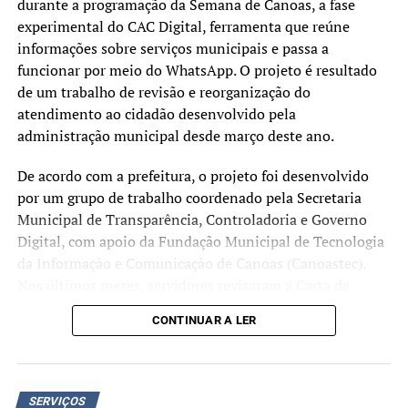
durante a programação da Semana de Canoas, a fase
A companhia informou que novas atualizações sobre o
experimental do CAC Digital, ferramenta que reúne
abastecimento serão divulgadas por meio de seus canais
informações sobre serviços municipais e passa a
oficiais e repassadas à imprensa.
funcionar por meio do WhatsApp. O projeto é resultado
de um trabalho de revisão e reorganização do
atendimento ao cidadão desenvolvido pela
administração municipal desde março deste ano.
De acordo com a prefeitura, o projeto foi desenvolvido
por um grupo de trabalho coordenado pela Secretaria
Municipal de Transparência, Controladoria e Governo
Digital, com apoio da Fundação Municipal de Tecnologia
da Informação e Comunicação de Canoas (Canoastec).
Nos últimos meses, servidores revisaram a Carta de
Serviços ao Usuário, padronizaram as informações
CONTINUAR A LER
disponibilizadas pelas secretarias e reorganizaram os
fluxos de atendimento, com o objetivo de unificar as
orientações prestadas à população.
SERVIÇOS