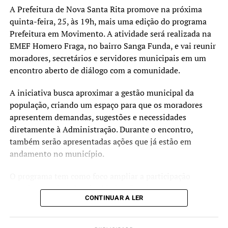
das iniciativas que fazem
A Prefeitura de Nova Santa Rita promove na próxima
quinta-feira, 25, às 19h, mais uma edição do programa
parte da transformação
Prefeitura em Movimento. A atividade será realizada na
digital que estamos
EMEF Homero Fraga, no bairro Sanga Funda, e vai reunir
implementando para
moradores, secretários e servidores municipais em um
encontro aberto de diálogo com a comunidade.
qualificar cada vez mais os
serviços oferecidos aos
A iniciativa busca aproximar a gestão municipal da
população, criando um espaço para que os moradores
canoenses”, afirmou o
apresentem demandas, sugestões e necessidades
prefeito Airton Souza.
diretamente à Administração. Durante o encontro,
também serão apresentadas ações que já estão em
andamento no município.
Segundo o secretário de Transparência, Controladoria e
Governo Digital, Gustavo Ferenci, o trabalho
O programa tem como foco ampliar a participação
desenvolvido nos últimos meses permitiu estruturar uma
popular nas decisões da cidade e fortalecer o
base de informações que será utilizada para qualificar o
CONTINUAR A LER
planejamento de ações e investimentos nos bairros, a
atendimento prestado à população.
partir da escuta direta da comunidade.