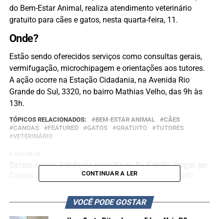
do Bem-Estar Animal, realiza atendimento veterinário
gratuito para cães e gatos, nesta quarta-feira, 11.
Onde?
Estão sendo oferecidos serviços como consultas gerais,
vermifugação, microchipagem e orientações aos tutores.
A ação ocorre na Estação Cidadania, na Avenida Rio
Grande do Sul, 3320, no bairro Mathias Velho, das 9h às
13h.
TÓPICOS RELACIONADOS:
BEM-ESTAR ANIMAL
CÃES
CANOAS
FEATURED
GATOS
GRATUITO
TUTORES
VETERINÁRIO
A SEGUIR UP
Corsan repara tubulação rompida na Av. Getúlio Vargas em
Canoas e normalização está prevista até o fim da tarde
CONTINUAR A LER
NÃO SE ESQUEÇA
Nova rede de água da Corsan entregue no bairro Fátima
VOCÊ PODE GOSTAR
beneficiará mais de 70 famílias