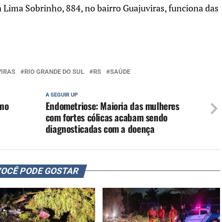
a Lima Sobrinho, 884, no bairro Guajuviras, funciona das
IRAS
RIO GRANDE DO SUL
RS
SAÚDE
A SEGUIR UP
 no
Endometriose: Maioria das mulheres
com fortes cólicas acabam sendo
diagnosticadas com a doença
OCÊ PODE GOSTAR