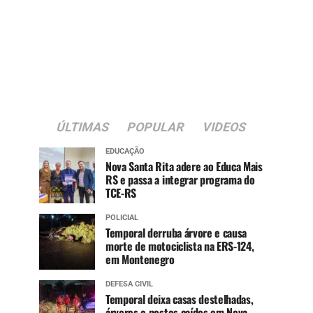
ÚLTIMAS
POPULAR
VIDEOS
EDUCAÇÃO
Nova Santa Rita adere ao Educa Mais
RS e passa a integrar programa do
TCE-RS
POLICIAL
Temporal derruba árvore e causa
morte de motociclista na ERS-124,
em Montenegro
DEFESA CIVIL
Temporal deixa casas destelhadas,
árvores e postes caídos em Nova