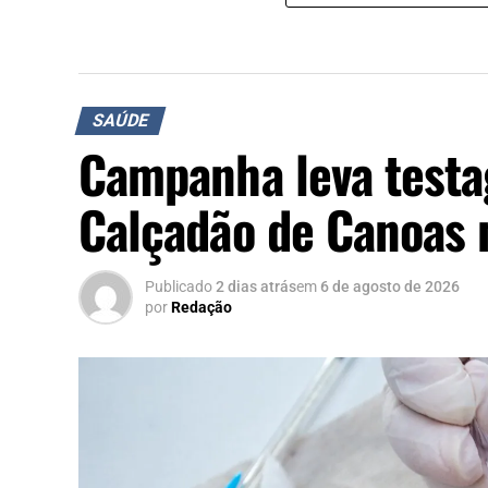
SAÚDE
Campanha leva testa
Calçadão de Canoas 
Publicado
2 dias atrás
em
6 de agosto de 2026
por
Redação