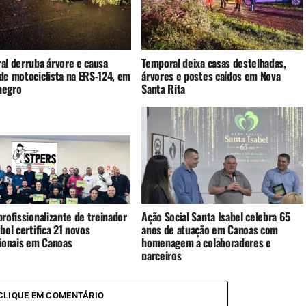
al derruba árvore e causa
Temporal deixa casas destelhadas,
de motociclista na ERS-124, em
árvores e postes caídos em Nova
negro
Santa Rita
rofissionalizante de treinador
Ação Social Santa Isabel celebra 65
bol certifica 21 novos
anos de atuação em Canoas com
sionais em Canoas
homenagem a colaboradores e
parceiros
CLIQUE EM COMENTÁRIO