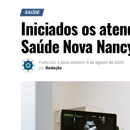
SAÚDE
Iniciados os ate
Saúde Nova Nancy
Publicado
2 anos atrás
em
5 de agosto de 2024
por
Redação