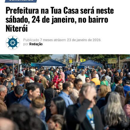
Prefeitura na Tua Casa será neste
sábado, 24 de janeiro, no bairro
Niterói
Publicado
7 meses atrás
em
23 de janeiro de 2026
por
Redação