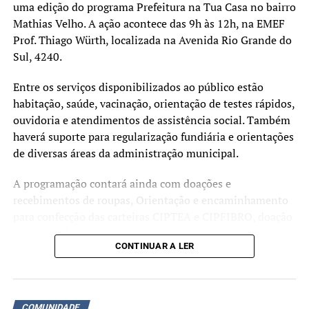
uma edição do programa Prefeitura na Tua Casa no bairro
Mathias Velho. A ação acontece das 9h às 12h, na EMEF
Prof. Thiago Würth, localizada na Avenida Rio Grande do
Sul, 4240.
Entre os serviços disponibilizados ao público estão
habitação, saúde, vacinação, orientação de testes rápidos,
ouvidoria e atendimentos de assistência social. Também
haverá suporte para regularização fundiária e orientações
de diversas áreas da administração municipal.
A programação contará ainda com doações e
recebimentos de roupas, Orientação e encaminhamento
para confecção das carteiras CIPTEA e CIPFIBRO, doação
de mudas, banco de oportunidades, coleta de recicláveis,
CONTINUAR A LER
doação de livros, banco de oportunidades. Diversos
outros serviços estarão à disposição da comunidade ao
longo da manhã.
COMUNIDADE