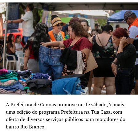
RIO GRANDE DO SUL
RS
A SEGUIR UP
Senador Hamilton Mourão destina R$ 3,5 milhões para
saúde em Canoas
NÃO SE ESQUEÇA
Inscrições para Programa Auxílio Canoense Reconstrução
encerram sexta, 21
A Prefeitura de Canoas promove neste sábado, 7, mais
uma edição do programa Prefeitura na Tua Casa, com
oferta de diversos serviços públicos para moradores do
bairro Rio Branco.