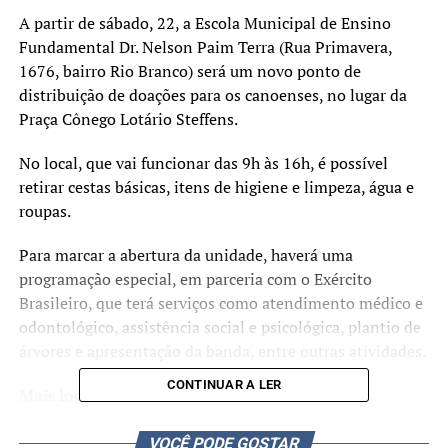
A partir de sábado, 22, a Escola Municipal de Ensino
Fundamental Dr. Nelson Paim Terra (Rua Primavera,
1676, bairro Rio Branco) será um novo ponto de
distribuição de doações para os canoenses, no lugar da
Praça Cônego Lotário Steffens.
No local, que vai funcionar das 9h às 16h, é possível
retirar cestas básicas, itens de higiene e limpeza, água e
roupas.
Para marcar a abertura da unidade, haverá uma
programação especial, em parceria com o Exército
Brasileiro, que terá serviços como atendimento médico e
odontológico, assistência social e psicológica, plantio de
árvores e apresentação da banda, entre outras atividades.
CONTINUAR A LER
Mais locais
Esta será a quinta escola que funcionará como centro de
VOCÊ PODE GOSTAR