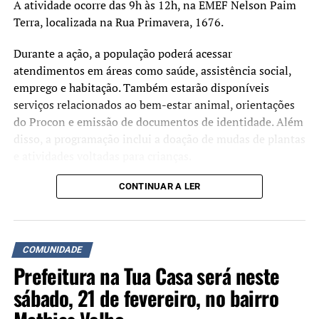
A atividade ocorre das 9h às 12h, na EMEF Nelson Paim
Terra, localizada na Rua Primavera, 1676.
Durante a ação, a população poderá acessar
atendimentos em áreas como saúde, assistência social,
emprego e habitação. Também estarão disponíveis
serviços relacionados ao bem-estar animal, orientações
do Procon e emissão de documentos de identidade. Além
disso, a programação inclui a doação de mudas de plantas
e atividades voltadas para crianças.
A iniciativa busca aproximar os serviços da
CONTINUAR A LER
administração municipal da comunidade e facilitar o
acesso da população a atendimentos públicos. De acordo
com a prefeitura, o evento será cancelado em caso de
COMUNIDADE
chuva.
Prefeitura na Tua Casa será neste
sábado, 21 de fevereiro, no bairro