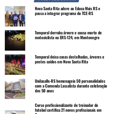
distribuição de doações. Desde a segunda-feira, 17, já
Nova Santa Rita adere ao Educa Mais RS e
estão em operação as centrais na EMEF Professor Thiago
passa a integrar programa do TCE-RS
Würth (Ginásio – Rua São Gabriel, ao lado do CRAS), no
Mathias Velho, na EMEF Max Adolfo Oderich (Rua
Professora Dona Sara, 100), no Harmonia, na EMEF Rio
Temporal derruba árvore e causa morte de
Grande do Sul (Rua Wenceslau Braz, 35), no Mato
motociclista na ERS-124, em Montenegro
Grande, na EMEF Paulo VI (Avenida Irineu Carvalho
Braga, 2781), no Fátima.
Temporal deixa casas destelhadas, árvores e
Os Centros de Distribuição de Doações atendem de forma
postes caídos em Nova Santa Rita
descentralizada, em bairros atingidos pela enchente.
Nos locais, as pessoas podem retirar cestas básicas, itens
Unilasalle-RS homenageia 50 personalidades
de higiene e limpeza e leite em pó, a cada 15 dias.
com a Comenda Lassalista durante celebração
Marmitas, água e roupas podem ser retiradas
dos 50 anos
diariamente. Aos finais de semana são distribuídas 500
marmitas, por ponto, entre 12h e 14h, e 300 marmitas
Curso profissionalizante de treinador de
em cada ponto, em dias de semana.
futebol certifica 21 novos profissionais em