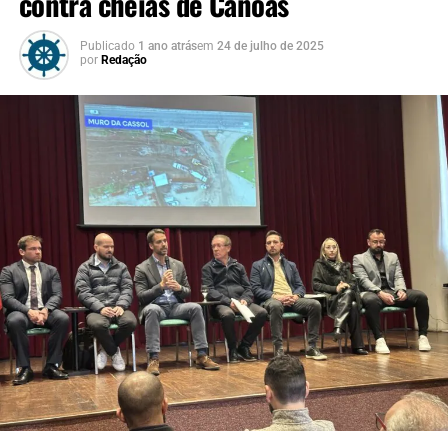
contra cheias de Canoas
quem pode de fato
colaborar com soluções
Publicado
1 ano atrás
em
24 de julho de 2025
por
Redação
para apoiar a população
atingida pela enchente”,
afirmou Roseli.
A secretária Ana Boll ressaltou que a participação
popular é fundamental para a construção de políticas
públicas mais eficazes:
“Fazer saúde com qualidade
exige escuta e proximidade.
A população atingida tem
muito a contribuir. É
ouvindo essas lideranças