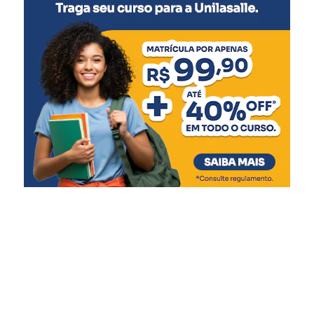
Diques
Entre os projetos contemplados, estão a recuperação do
dique da Niterói, com R$ 500 mil para contratação de
projetos, e a reestruturação dos diques do Rio Branco e
Matias Velho, com valores de R$ 62 milhões e R$ 34,2
milhões, respectivamente. As casas de bombas, que
tiveram seu funcionamento comprometido durante a
enchente, receberão R$ 78,7 milhões em obras
estruturais, eletromecânicas e de automação.
O secretário da Reconstrução Gaúcha, Pedro Capeluppi,
reforçou que a liberação para Canoas é resultado de
intenso trabalho técnico e colaboração entre as equipes
estaduais e municipais. “Essa entrega só foi possível
porque tivemos um esforço conjunto, com muito diálogo,
ajustes de projeto e foco na solução. Canoas tem papel
estratégico na proteção da Região Metropolitana, e o