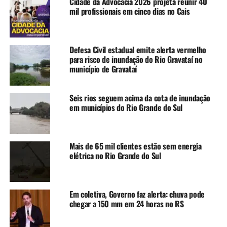
Cidade da Advocacia 2026 projeta reunir 40
equipamentos em funcionamento.
mil profissionais em cinco dias no Cais
“Com esta retomada,
somando às sete bombas
Defesa Civil estadual emite alerta vermelho
para risco de inundação do Rio Gravataí no
móveis que já instalamos
município de Gravataí
nos últimos dias, chegamos
Seis rios seguem acima da cota de inundação
a uma retirada de 10 mil
em municípios do Rio Grande do Sul
litros de água por
segundo”, conta o
Mais de 65 mil clientes estão sem energia
secretário.
elétrica no Rio Grande do Sul
O funcionamento da Casa de Bombas 8 deverá contribuir
Em coletiva, Governo faz alerta: chuva pode
para que a água baixe o suficiente para que a Casa de
chegar a 150 mm em 24 horas no RS
Bombas 6 também possa ser retomada. Com ambas em
operação, a água deve descer e permitir a instalação da