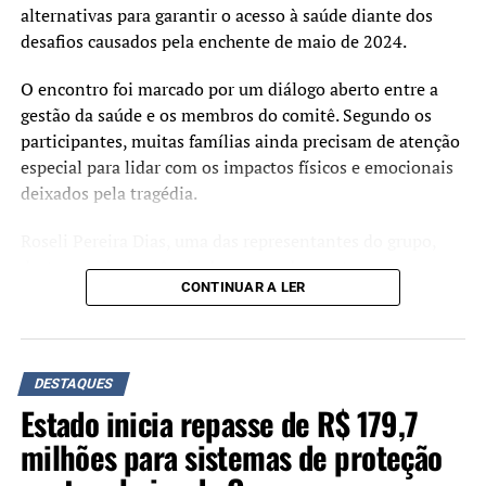
alternativas para garantir o acesso à saúde diante dos
desafios causados pela enchente de maio de 2024.
O encontro foi marcado por um diálogo aberto entre a
gestão da saúde e os membros do comitê. Segundo os
participantes, muitas famílias ainda precisam de atenção
especial para lidar com os impactos físicos e emocionais
deixados pela tragédia.
Roseli Pereira Dias, uma das representantes do grupo,
destacou a importância do espaço de escuta com a
CONTINUAR A LER
Secretaria da Saúde:
“Esse diálogo com a
Secretaria da Saúde é um
DESTAQUES
Estado inicia repasse de R$ 179,7
passo importante para que
milhões para sistemas de proteção
as demandas cheguem a