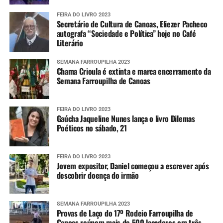
FEIRA DO LIVRO 2023
Secretário de Cultura de Canoas, Eliezer Pacheco
autografa “Sociedade e Política” hoje no Café
Literário
SEMANA FARROUPILHA 2023
Chama Crioula é extinta e marca encerramento da
Semana Farroupilha de Canoas
FEIRA DO LIVRO 2023
Gaúcha Jaqueline Nunes lança o livro Dilemas
Poéticos no sábado, 21
FEIRA DO LIVRO 2023
Jovem expositor, Daniel começou a escrever após
descobrir doença do irmão
SEMANA FARROUPILHA 2023
Provas de Laço do 17º Rodeio Farroupilha de
Canoas reúnem mais de 500 laçadores em três