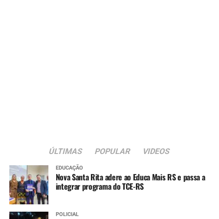
Estado está fazendo sua parte para garantir essa
segurança”, pontuou.
Além de Porto Alegre e Canoas, que já tiveram repasses
confirmados, cerca de 30 municípios manifestaram
interesse e estão em diálogo com o Executivo Estadual
para receber recursos do programa Fundo a Fundo da
Reconstrução.
Também participaram da reunião o secretário em
exercício da Fazenda, Itanielson Cruz, o vice-prefeito
Rodrigo Busato e secretários municipais.
ÚLTIMAS
POPULAR
VIDEOS
EDUCAÇÃO
Nova Santa Rita adere ao Educa Mais RS e passa a
integrar programa do TCE-RS
POLICIAL