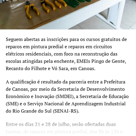
eficácia e execução dentro do prazo previsto até 2027.
“Temos muito cuidado com
a aplicação dos recursos.
Cada projeto é analisado
Seguem abertas as inscrições para os cursos gratuitos de
reparos em pintura predial e reparos em circuitos
tecnicamente e validado
elétricos residenciais, com foco na reconstrução das
pelo Comitê Científico,
escolas atingidas pela enchente, EMEIs Pingo de Gente,
para assegurar que
Recanto do Filhote e Vó Sara, em Canoas.
estamos financiando
A qualificação é resultado da parceria entre a Prefeitura
soluções consistentes e
de Canoas, por meio da Secretaria de Desenvolvimento
Econômico e Inovação (SMDEI), a Secretaria de Educação
que protejam a população”,
(SME) e o Serviço Nacional de Aprendizagem Industrial
completou.
do Rio Grande do Sul (SENAI-RS).
Entre os dias 21 e 28 de julho, serão ofertadas duas
Obras vão minimizar o impacto das chuvas
turmas, de reparos em pintura predial, das 8h às 12h e