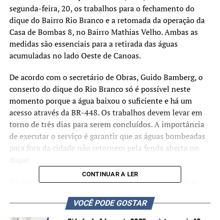
segunda-feira, 20, os trabalhos para o fechamento do
dique do Bairro Rio Branco e a retomada da operação da
Casa de Bombas 8, no Bairro Mathias Velho. Ambas as
medidas são essenciais para a retirada das águas
acumuladas no lado Oeste de Canoas.
De acordo com o secretário de Obras, Guido Bamberg, o
conserto do dique do Rio Branco só é possível neste
momento porque a água baixou o suficiente e há um
acesso através da BR-448. Os trabalhos devem levar em
torno de três dias para serem concluídos. A importância
de executar o serviço é garantir que as águas bombeadas
para fora da cidade não retornem pela fenda aberta no
dique.
CONTINUAR A LER
No bairro Mathias Velho, Bamberg explica que, com a
instalação de um gerador, foi possível retomar
VOCÊ PODE GOSTAR
parcialmente a operação da Casa de Bombas e que, nas
próximas horas, ela poderá ter todos os seus