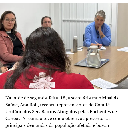
RS
A SEGUIR UP
Corsan trabalha na recuperação da ETA Rio Branco, em
Canoas; previsão de normalização na sexta
NÃO SE ESQUEÇA
Trabalho para reativar estação de tratamento de água tem
reforço de maquinário e especialistas em rapel
Na tarde de segunda-feira, 18, a secretária municipal da
Saúde, Ana Boll, recebeu representantes do Comitê
Unitário dos Seis Bairros Atingidos pelas Enchentes de
Canoas. A reunião teve como objetivo apresentar as
principais demandas da população afetada e buscar