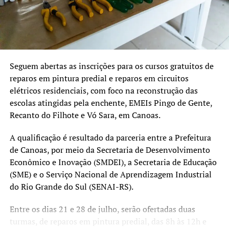
eficácia e execução dentro do prazo previsto até 2027.
“Temos muito cuidado com
a aplicação dos recursos.
Cada projeto é analisado
Seguem abertas as inscrições para os cursos gratuitos de
reparos em pintura predial e reparos em circuitos
tecnicamente e validado
elétricos residenciais, com foco na reconstrução das
pelo Comitê Científico,
escolas atingidas pela enchente, EMEIs Pingo de Gente,
para assegurar que
Recanto do Filhote e Vó Sara, em Canoas.
estamos financiando
A qualificação é resultado da parceria entre a Prefeitura
soluções consistentes e
de Canoas, por meio da Secretaria de Desenvolvimento
Econômico e Inovação (SMDEI), a Secretaria de Educação
que protejam a população”,
(SME) e o Serviço Nacional de Aprendizagem Industrial
completou.
do Rio Grande do Sul (SENAI-RS).
Entre os dias 21 e 28 de julho, serão ofertadas duas
Obras vão minimizar o impacto das chuvas
turmas, de reparos em pintura predial, das 8h às 12h e