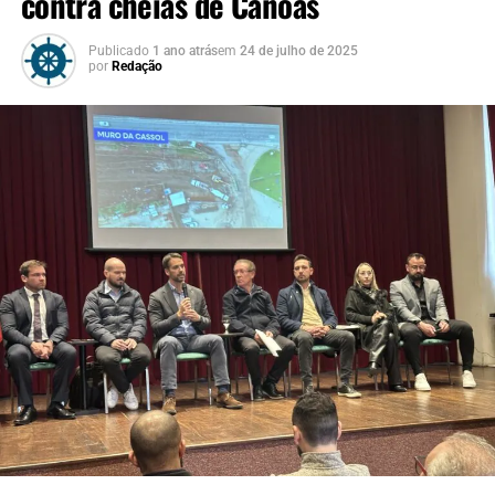
contra cheias de Canoas
quem pode de fato
colaborar com soluções
Publicado
1 ano atrás
em
24 de julho de 2025
por
Redação
para apoiar a população
atingida pela enchente”,
afirmou Roseli.
A secretária Ana Boll ressaltou que a participação
popular é fundamental para a construção de políticas
públicas mais eficazes:
“Fazer saúde com qualidade
exige escuta e proximidade.
A população atingida tem
muito a contribuir. É
ouvindo essas lideranças