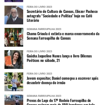
FEIRA DO LIVRO 2023
Secretário de Cultura de Canoas, Eliezer Pacheco
autografa “Sociedade e Política” hoje no Café
Literário
SEMANA FARROUPILHA 2023
Chama Crioula é extinta e marca encerramento da
Semana Farroupilha de Canoas
FEIRA DO LIVRO 2023
Gaúcha Jaqueline Nunes lança o livro Dilemas
Poéticos no sábado, 21
FEIRA DO LIVRO 2023
Jovem expositor, Daniel começou a escrever após
descobrir doença do irmão
SEMANA FARROUPILHA 2023
Provas de Laço do 17º Rodeio Farroupilha de
Canoas reúnem mais de 500 laçadores em três