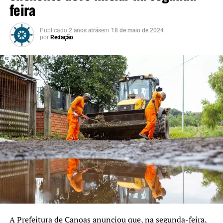
feira
Publicado
2 anos atrás
em
18 de maio de 2024
por
Redação
A Prefeitura de Canoas anunciou que, na segunda-feira,