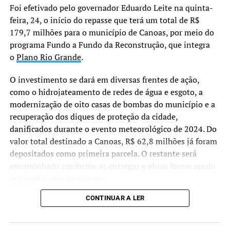
Foi efetivado pelo governador Eduardo Leite na quinta-
que conseguimos ajustar
feira, 24, o início do repasse que terá um total de R$
ações, pensar em
179,7 milhões para o município de Canoas, por meio do
estratégias e garantir um
programa Fundo a Fundo da Reconstrução, que integra
o
Plano Rio Grande
.
cuidado mais próximo e
humano. A porta da
O investimento se dará em diversas frentes de ação,
como o hidrojateamento de redes de água e esgoto, a
Secretaria da Saúde estará
modernização de oito casas de bombas do município e a
sempre aberta para o
recuperação dos diques de proteção da cidade,
diálogo”, reforçou Ana.
danificados durante o evento meteorológico de 2024. Do
valor total destinado a Canoas, R$ 62,8 milhões já foram
depositados como primeira parcela. O restante será
encaminhado conforme as entregas e obras forem sendo
realizadas pela prefeitura.
CONTINUAR A LER
“Não estamos apenas
assinando um convênio,