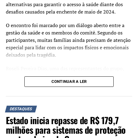
alternativas para garantir o acesso à saúde diante dos
desafios causados pela enchente de maio de 2024.
O encontro foi marcado por um diálogo aberto entre a
gestão da saúde e os membros do comitê. Segundo os
participantes, muitas famílias ainda precisam de atenção
especial para lidar com os impactos físicos e emocionais
deixados pela tragédia.
Roseli Pereira Dias, uma das representantes do grupo,
destacou a importância do espaço de escuta com a
CONTINUAR A LER
Secretaria da Saúde:
“Esse diálogo com a
Secretaria da Saúde é um
DESTAQUES
Estado inicia repasse de R$ 179,7
passo importante para que
milhões para sistemas de proteção
as demandas cheguem a