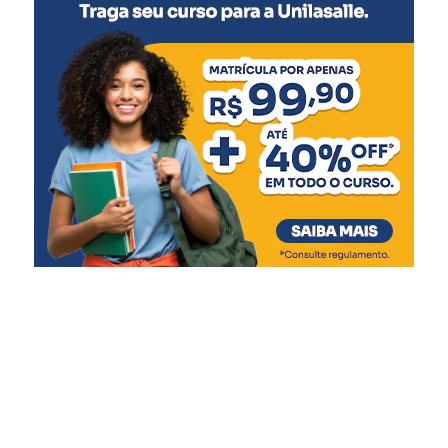
Diques
Entre os projetos contemplados, estão a recuperação do
dique da Niterói, com R$ 500 mil para contratação de
projetos, e a reestruturação dos diques do Rio Branco e
Matias Velho, com valores de R$ 62 milhões e R$ 34,2
milhões, respectivamente. As casas de bombas, que
tiveram seu funcionamento comprometido durante a
enchente, receberão R$ 78,7 milhões em obras
estruturais, eletromecânicas e de automação.
O secretário da Reconstrução Gaúcha, Pedro Capeluppi,
reforçou que a liberação para Canoas é resultado de
intenso trabalho técnico e colaboração entre as equipes
estaduais e municipais. “Essa entrega só foi possível
porque tivemos um esforço conjunto, com muito diálogo,
ajustes de projeto e foco na solução. Canoas tem papel
estratégico na proteção da Região Metropolitana, e o