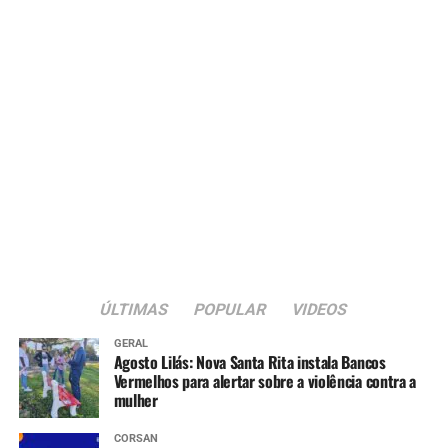
Estado está fazendo sua parte para garantir essa
segurança”, pontuou.
Além de Porto Alegre e Canoas, que já tiveram repasses
confirmados, cerca de 30 municípios manifestaram
interesse e estão em diálogo com o Executivo Estadual
para receber recursos do programa Fundo a Fundo da
Reconstrução.
Também participaram da reunião o secretário em
exercício da Fazenda, Itanielson Cruz, o vice-prefeito
Rodrigo Busato e secretários municipais.
ÚLTIMAS
POPULAR
VIDEOS
GERAL
Agosto Lilás: Nova Santa Rita instala Bancos
Vermelhos para alertar sobre a violência contra a
mulher
CORSAN