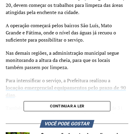
20, devem começar os trabalhos para limpeza das áreas
atingidas pela enchente na cidade.
A operação começará pelos bairros São Luís, Mato
Grande e Fátima, onde o nível das águas já recuou o
suficiente para possibilitar o serviço.
Nas demais regiões, a administração municipal segue
monitorando a altura da cheia, para que os locais
também passem por limpeza.
Para intensificar o serviço, a Prefeitura realizou a
locação emergencial equipamentos pelo prazo de 90
dias
.
CONTINUAR A LER
Também foi assinado um contrato para a locação de 31
motobombas, que ajudarão na retirada das águas de todo
o lado oeste da cidade.
VOCÊ PODE GOSTAR