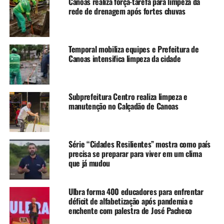
Canoas realiza força-tarefa para limpeza da
Essas bombas ficarão à disposição da Prefeitura por 30
rede de drenagem após fortes chuvas
dias, a contar da chegada de cada uma.
TÓPICOS RELACIONADOS:
ENCHENTE
FEATURED
LIMPEZA
Temporal mobiliza equipes e Prefeitura de
PREFEITURA
Canoas intensifica limpeza da cidade
A SEGUIR UP
Quem deve procurar o CRAS para ter acesso aos programa
sociais criados para as famílias atingidas pelas enchentes
Subprefeitura Centro realiza limpeza e
manutenção no Calçadão de Canoas
NÃO SE ESQUEÇA
Estação de água que abastece Esteio e Sapucaia do Sul
volta a funcionar
Série “Cidades Resilientes” mostra como país
precisa se preparar para viver em um clima
que já mudou
Ulbra forma 400 educadores para enfrentar
déficit de alfabetização após pandemia e
enchente com palestra de José Pacheco