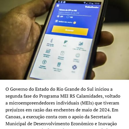
Guaíba, Eldorado do Sul, Nova Santa Rita e outros
municípios gaúchos que registram grandes áreas embaixo
d’água e um número muito alto de pessoas acolhidas em
abrigos.
“São 80 mil pessoas em
abrigos. Essa é uma
questão chave para nós
agora. As condições dos
abrigos. Garantir
alimentação, água potável,
O Governo do Estado do Rio Grande do Sul iniciou a
remédio, assistência”,
segunda fase do Programa MEI RS Calamidades, voltado
disse.
a microempreendedores individuais (MEIs) que tiveram
prejuízos em razão das enchentes de maio de 2024. Em
Canoas, a execução conta com o apoio da Secretaria
Pimenta afirmou que as prefeituras podem incluir nos
Municipal de Desenvolvimento Econômico e Inovação
planos de trabalho apresentados à Defesa Civil a