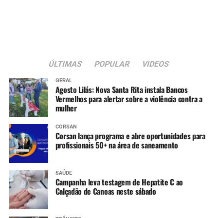
Já o depósito da primeira parcela será em 8 de dezembro.
Serviço
O quê
: prorrogação das inscrições do programa MEI RS
Calamidades 2
ÚLTIMAS
POPULAR
VIDEOS
Quando
: até 31 de outubro
GERAL
Como
: preenchimento de
formulário on-line
Agosto Lilás: Nova Santa Rita instala Bancos
Quem pode se inscrever
: microempreendedores
Vermelhos para alertar sobre a violência contra a
mulher
individuais que atendam aos critérios, não beneficiados
na primeira fase do programa.
CORSAN
Corsan lança programa e abre oportunidades para
profissionais 50+ na área de saneamento
SAÚDE
Campanha leva testagem de Hepatite C ao
Calçadão de Canoas neste sábado