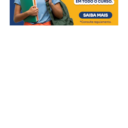
gratuita no banco.
Para participar, os interessados devem
cumprir alguns critérios, como:
ter o endereço cadastrado em município com
estado de calamidade decretado e na mancha de
inundação;
estar com o CNPJ ativo e o CPF regular;
ter faturamento nos anos de 2023 ou de 2024;
e não ter sido beneficiado previamente por outro
programa do Estado para atingidos pelos eventos
meteorológicos.
A divulgação dos candidatos contemplados após a
prorrogação será em 24 de novembro. Os
microempreendedores não habilitados poderão
apresentar recursos no período de 25 a 30 de novembro.