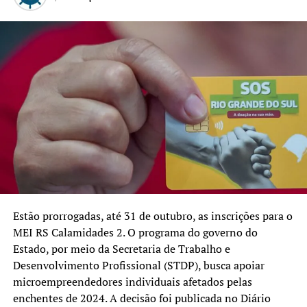
2025, pelo site
sosenchentes.rs.gov.br
. A estimativa é que
NÃO SE ESQUEÇA
mais de 12 mil microempreendedores sejam beneficiados
Receita Estadual adota medidas para agilizar entrega de
em todo o Estado, com investimento de R$ 127 milhões.
mercadorias importadas
Em Canoas, os interessados podem buscar atendimento
presencial na Sala MEI, localizada na Rua Dr. Barcelos,
969, Centro, junto à SMDEI, para receber orientações e
auxílio no cadastro.
Estão prorrogadas, até 31 de outubro, as inscrições para o
MEI RS Calamidades 2. O programa do governo do
Estado, por meio da Secretaria de Trabalho e
Desenvolvimento Profissional (STDP), busca apoiar
microempreendedores individuais afetados pelas
enchentes de 2024. A decisão foi publicada no Diário