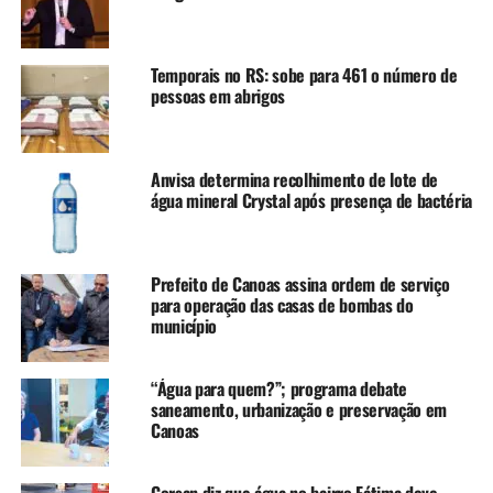
de jogar essa água para
fora, isso vai demorar
Temporais no RS: sobe para 461 o número de
meses”, acrescentou.
pessoas em abrigos
Diques
Anvisa determina recolhimento de lote de
água mineral Crystal após presença de bactéria
Pimenta lembrou que a região metropolitana de Porto
Alegre fica quase no nível do mar e é permeada por
muitos rios. Por isso, a área é protegida por um sistema
Prefeito de Canoas assina ordem de serviço
de diques para impedir a entrada de água nas cheias.
para operação das casas de bombas do
município
Entretanto, esse sistema não seria eficiente para botar
essa água para fora por conta das características
“Água para quem?”; programa debate
topográficas da região.
saneamento, urbanização e preservação em
Canoas
“Mesmo que o rio baixe, a
Corsan diz que água no bairro Fátima deve