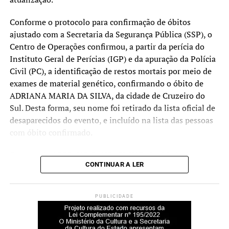
consultoria que dá
condições de retomada e
Conforme o protocolo para confirmação de óbitos
ajustado com a Secretaria da Segurança Pública (SSP), o
crescimento. E ainda temos
Centro de Operações confirmou, a partir da perícia do
recursos para atender,
Instituto Geral de Perícias (IGP) e da apuração da Polícia
aproximadamente, 5 mil
Civil (PC), a identificação de restos mortais por meio de
exames de material genético, confirmando o óbito de
microempreendedores, ou
ADRIANA MARIA DA SILVA, da cidade de Cruzeiro do
seja, queremos que todos
Sul. Desta forma, seu nome foi retirado da lista oficial de
desaparecidos do evento, e incluído na lista das pessoas
que precisam tenham
com óbito confirmado.
acesso a essa
oportunidade”, ressalta
O nome de ADRIANO SANDAOWSKI, da cidade de
CONTINUAR A LER
Canoas, foi retirado da lista de pessoas desaparecidas
Sossella.
pela Polícia Civil pois, de acordo com registro realizado
naquele órgão no final do mês de julho, familiares
PUBLICIDADE
confirmaram que Adriano mudou-se para uma cidade em
Busca ativa
outro estado.
Para ampliar o alcance do MEI RS Calamidades, o