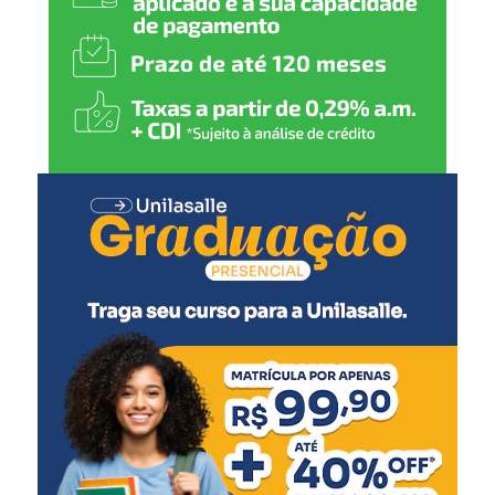
Como funciona o MEI RS Calamidades
Dividido em três etapas, o MEI RS Calamidades
disponibiliza:
um auxílio de R$ 1.500 na conta Caixa Tem, da
Caixa Econômica Federal, para todos os
selecionados;
uma consultoria de nove horas oferecida pela
Pontifícia Universidade Católica do Rio Grande do
Sul (PUCRS), com foco em temas como
elaboração de plano de negócios, estratégias de
marketing e vendas, controle de custos e definição
de preços;
e, por fim, uma segunda parcela de R$ 1.500, pelo
Banrisul, desde que tenham finalizado a
consultoria e abram uma conta empresarial