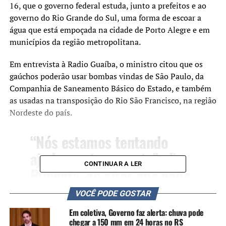
16, que o governo federal estuda, junto a prefeitos e ao
governo do Rio Grande do Sul, uma forma de escoar a
água que está empoçada na cidade de Porto Alegre e em
municípios da região metropolitana.
Em entrevista à Radio Guaíba, o ministro citou que os
gaúchos poderão usar bombas vindas de São Paulo, da
Companhia de Saneamento Básico do Estado, e também
as usadas na transposição do Rio São Francisco, na região
Nordeste do país.
“Nós estamos tentando
ajudar no transporte”, diz
CONTINUAR A LER
Pimenta, ao citar que pode
envolver as Forças Armadas
VOCÊ PODE GOSTAR
na operação. “Se nós não
Em coletiva, Governo faz alerta: chuva pode
tivermos um sistema capaz
chegar a 150 mm em 24 horas no RS