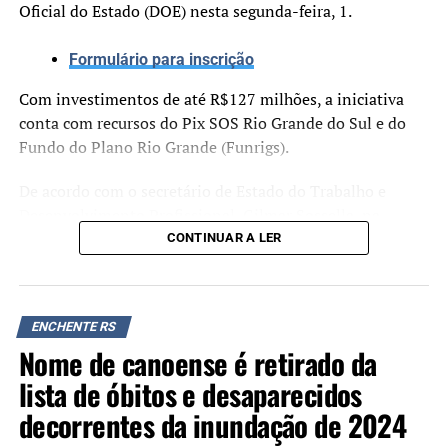
Oficial do Estado (DOE) nesta segunda-feira, 1.
Formulário para inscrição
Com investimentos de até R$127 milhões, a iniciativa
conta com recursos do Pix SOS Rio Grande do Sul e do
Fundo do Plano Rio Grande (Funrigs).
De acordo com o secretário de Estado do Trabalho e
Desenvolvimento Profissional, Gilmar Sossella, na
última prorrogação, os resultados foram positivos. Cerca
CONTINUAR A LER
de 50 MEIs se cadastraram diariamente, o que representa
R$ 217 mil por dia injetados na economia local. Foram
mais de 8 mil inscritos nesse período, 3 mil deles já
ENCHENTE RS
elegíveis, resultando em praticamente R$ 13 milhões de
Nome de canoense é retirado da
investimento.
lista de óbitos e desaparecidos
“Estamos prorrogando as
decorrentes da inundação de 2024