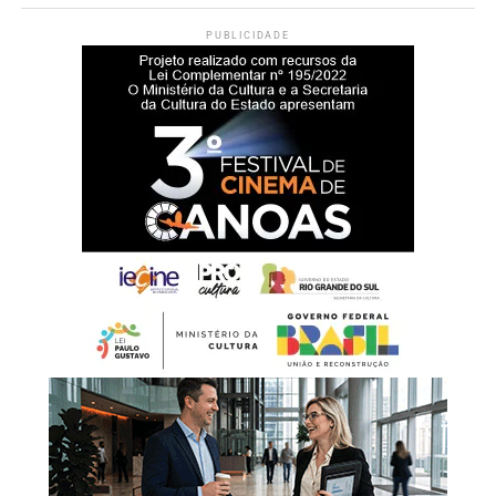
inclusive referentes a anos anteriores, podem ser
PUBLICIDADE
consultadas pelo aplicativo
Carteira de Trabalho Digital
e
pelo portal
Gov.br
.
Abono salarial 2026
De acordo com o Ministério do Trabalho e Emprego, a
expectativa é de que 26,9 milhões de trabalhadores
recebam o abono salarial em 2026. Ao todo, devem ser
destinados R$ 33,5 bilhões para o pagamento do
benefício.
Neste ano, o calendário do PIS/Pasep passou a adotar
datas fixas. Os depósitos serão efetuados sempre no dia
15 do mês correspondente ao mês de nascimento do
trabalhador. Quando a data coincidir com fins de semana
ou feriados, a liberação ocorrerá no primeiro dia útil
seguinte.