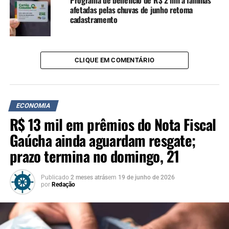
Corsan lança programa de isenção para afetados pelas
afetadas pelas chuvas de junho retoma
enchentes
cadastramento
NÃO SE ESQUEÇA
TSE deve substituir urnas eletrônicas danificadas no Rio
Grande do Sul
CLIQUE EM COMENTÁRIO
ECONOMIA
R$ 13 mil em prêmios do Nota Fiscal
Gaúcha ainda aguardam resgate;
prazo termina no domingo, 21
Publicado
2 meses atrás
em
19 de junho de 2026
por
Redação