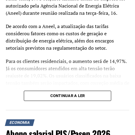
autorizado pela Agência Nacional de Energia Elétrica
(Aneel) durante reunião realizada na terça-feira, 16.
De acordo com a Aneel, a atualização das tarifas
considerou fatores como os custos de geração e
distribuição de energia elétrica, além dos encargos
setoriais previstos na regulamentação do setor.
Para os clientes residenciais, o aumento será de 14,97%.
Já os consumidores atendidos em alta tensão terão
reajuste de 19,02%. Os usuários classificados na baixa
tensão também serão impactados, com correção média de
14,93% nas tarifas.
CONTINUAR A LER
A RGE Sul é responsável pelo fornecimento de energia
para aproximadamente 3,19 milhões de unidades
consumidoras em diversas regiões do Rio Grande do Sul.
ECONOMIA
Abono salarial PIS/Pasep 2026
Segundo a Aneel, parte significativa do reajuste está