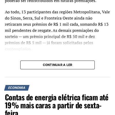
poderão ser redistribuídos em futuras premiações.
Ao todo, 13 participantes das regiões Metropolitana, Vale
do Sinos, Serra, Sul e Fronteira Oeste ainda não
retiraram seus prêmios de R$ 1 mil cada, somando R$ 13
mil pendentes de resgate. As demais premiações do
sorteio — um prêmio principal de R$ 50 mil e dez
prêmios de R$ 5 mil — já foram solicitadas pelos
contemplados.
Os participantes cadastrados no programa podem
CONTINUAR A LER
verificar se possuem valores disponíveis acessando o site
ou o aplicativo do Nota Fiscal Gaúcha. Após o login com a
conta gov.br, a consulta deve ser feita na aba “Meus
Prêmios”.
ECONOMIA
Contas de energia elétrica ficam até
O pagamento pode ser solicitado para conta bancária do
Banrisul ou por meio de Pix, desde que a chave
19% mais caras a partir de sexta-
cadastrada seja o CPF do contemplado. Embora a
feira
transferência não ocorra imediatamente, o valor é