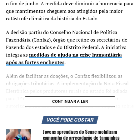
o fim de junho. A medida deve diminuir a burocracia para
que mantimentos cheguem aos atingidos pela maior
catástrofe climática da história do Estado.
A decisão partiu do Conselho Nacional de Política
Fazendária (Confaz), órgão que reúne os secretários de
Fazenda dos estados e do Distrito Federal. A iniciativa
integra as
medidas de ajuda na crise humanitária
após as fortes enchentes
.
Além de facilitar as doações, o Confaz flexibilizou as
obrigações tributárias. A implementação da Nota Fiscal
Eletrônica pelos produtores rurais do estado foi adiada
para 1º de janeiro de 2025. Além disso, o conselho
CONTINUAR A LER
autorizou o Rio Grande do Sul a isentar de Imposto sobre
a Circulação de Mercadorias e Serviços (ICMS) a compra
VOCÊ PODE GOSTAR
de máquinas, equipamentos e peças necessárias para a
recuperação das empresas nos municípios afetados.
Jovens aprendizes do Senac mobilizam
campanha de arrecadação de tampinhas