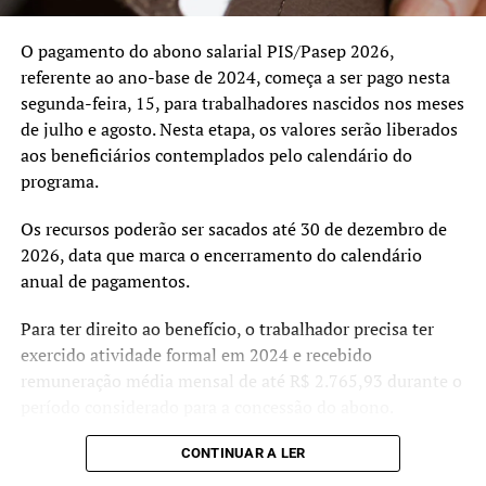
atualização tarifária segue os critérios previstos pela
agência reguladora, que avalia anualmente os custos
O pagamento do abono salarial PIS/Pasep 2026,
envolvidos na prestação do serviço de fornecimento de
referente ao ano-base de 2024, começa a ser pago nesta
energia.
segunda-feira, 15, para trabalhadores nascidos nos meses
de julho e agosto. Nesta etapa, os valores serão liberados
aos beneficiários contemplados pelo calendário do
programa.
Os recursos poderão ser sacados até 30 de dezembro de
2026, data que marca o encerramento do calendário
anual de pagamentos.
Para ter direito ao benefício, o trabalhador precisa ter
exercido atividade formal em 2024 e recebido
remuneração média mensal de até R$ 2.765,93 durante o
período considerado para a concessão do abono.
As informações sobre o banco responsável pelo
CONTINUAR A LER
pagamento, datas de liberação e valores disponíveis,