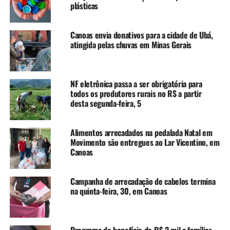
Para aliviar o caixa das empesas, o Confaz também
plásticas
autorizou o governo gaúcho a não cobrar juros e multas
por atraso nos pagamentos de ICMS que vencem entre
Canoas envia donativos para a cidade de Ubá,
abril e junho.
atingida pelas chuvas em Minas Gerais
O Confaz manteve os créditos do tributo para as
mercadorias em estoque perdidas, destruídas ou
NF eletrônica passa a ser obrigatória para
roubadas após o evento climático extremo. A medida
todos os produtores rurais no RS a partir
evitará que as empresas percam os bens e ainda sejam
desta segunda-feira, 5
punidas com a perda do direito a ressarcimento.
Alimentos arrecadados na pedalada Natal em
Em nota, o órgão informou que as medidas pretendem
Movimento são entregues ao Lar Vicentino, em
não apenas ajudar na recuperação das áreas afetadas, mas
Canoas
implementar uma estrutura que permita maior
resiliência a futuros desafios climáticos e econômicos.
Campanha de arrecadação de cabelos termina
na quinta-feira, 30, em Canoas
TÓPICOS RELACIONADOS:
DESASTRE
DOAÇÕES
FEATURED
JUNHO
MERCADORIAS
NOTA FISCAL
A SEGUIR UP
Programa de benefício de R$ 2 mil a famílias