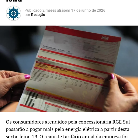
garantido após a formalização do pedido.
Publicado
2 meses atrás
em
17 de junho de 2026
por
Redação
Todos os cidadãos inscritos no programa que informam o
CPF na emissão de notas fiscais participam
automaticamente dos sorteios mensais. Conforme as
regras do NFG, o prazo para resgate é de 90 dias após a
homologação do resultado. No caso do sorteio 161, a
homologação ocorreu em 24 de março.
Os consumidores atendidos pela concessionária RGE Sul
passarão a pagar mais pela energia elétrica a partir desta
sexta-feira, 19. O reajuste tarifário anual da empresa foi