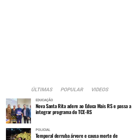
segurança”, pontuou.
Além de Porto Alegre e Canoas, que já tiveram repasses
confirmados, cerca de 30 municípios manifestaram
interesse e estão em diálogo com o Executivo Estadual
para receber recursos do programa Fundo a Fundo da
Reconstrução.
Também participaram da reunião o secretário em
exercício da Fazenda, Itanielson Cruz, o vice-prefeito
Rodrigo Busato e secretários municipais.
ÚLTIMAS
POPULAR
VIDEOS
EDUCAÇÃO
Nova Santa Rita adere ao Educa Mais RS e passa a
integrar programa do TCE-RS
POLICIAL
Temporal derruba árvore e causa morte de