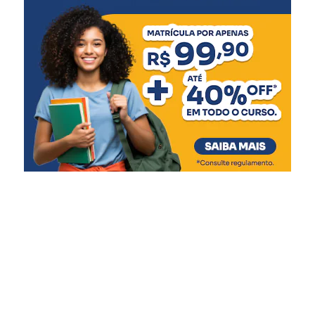
Diques
Entre os projetos contemplados, estão a recuperação do
dique da Niterói, com R$ 500 mil para contratação de
projetos, e a reestruturação dos diques do Rio Branco e
Matias Velho, com valores de R$ 62 milhões e R$ 34,2
milhões, respectivamente. As casas de bombas, que
tiveram seu funcionamento comprometido durante a
enchente, receberão R$ 78,7 milhões em obras
estruturais, eletromecânicas e de automação.
O secretário da Reconstrução Gaúcha, Pedro Capeluppi,
reforçou que a liberação para Canoas é resultado de
intenso trabalho técnico e colaboração entre as equipes
estaduais e municipais. “Essa entrega só foi possível
porque tivemos um esforço conjunto, com muito diálogo,
ajustes de projeto e foco na solução. Canoas tem papel
estratégico na proteção da Região Metropolitana, e o
Estado está fazendo sua parte para garantir essa