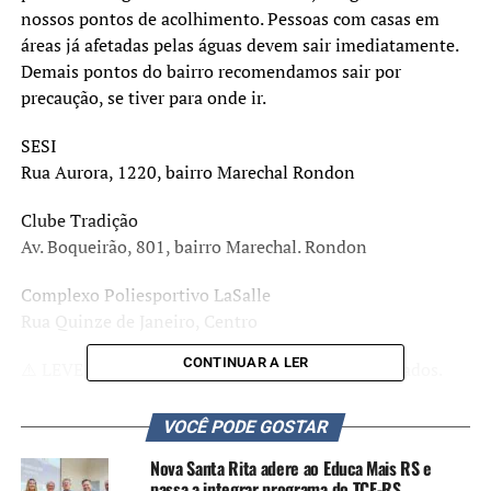
nossos pontos de acolhimento. Pessoas com casas em
áreas já afetadas pelas águas devem sair imediatamente.
Demais pontos do bairro recomendamos sair por
precaução, se tiver para onde ir.
SESI
Rua Aurora, 1220, bairro Marechal Rondon
Clube Tradição
Av. Boqueirão, 801, bairro Marechal. Rondon
Complexo Poliesportivo LaSalle
Rua Quinze de Janeiro, Centro
CONTINUAR A LER
⚠️ LEVE SEU PET! Não deixe os animais acorrentados.
VOCÊ PODE GOSTAR
TÓPICOS RELACIONADOS:
BAIRRO NITERÓI
CANOAS
DESASTRE NO RS
ENCHENTE
RIO GRANDE DO SUL
RS
Nova Santa Rita adere ao Educa Mais RS e
passa a integrar programa do TCE-RS
A SEGUIR UP