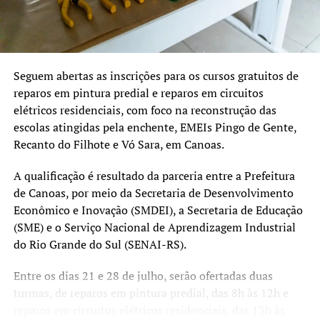
“Temos muito cuidado com
a aplicação dos recursos.
Cada projeto é analisado
Seguem abertas as inscrições para os cursos gratuitos de
reparos em pintura predial e reparos em circuitos
tecnicamente e validado
elétricos residenciais, com foco na reconstrução das
pelo Comitê Científico,
escolas atingidas pela enchente, EMEIs Pingo de Gente,
para assegurar que
Recanto do Filhote e Vó Sara, em Canoas.
estamos financiando
A qualificação é resultado da parceria entre a Prefeitura
soluções consistentes e
de Canoas, por meio da Secretaria de Desenvolvimento
Econômico e Inovação (SMDEI), a Secretaria de Educação
que protejam a população”,
(SME) e o Serviço Nacional de Aprendizagem Industrial
completou.
do Rio Grande do Sul (SENAI-RS).
Entre os dias 21 e 28 de julho, serão ofertadas duas
Obras vão minimizar o impacto das chuvas
turmas, de reparos em pintura predial, das 8h às 12h e
reparos em circuitos elétricos residenciais, das 13h às
O hidrojateamento permitirá a limpeza e desobstrução