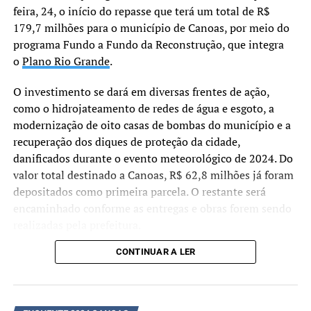
que conseguimos ajustar
feira, 24, o início do repasse que terá um total de R$
ações, pensar em
179,7 milhões para o município de Canoas, por meio do
estratégias e garantir um
programa Fundo a Fundo da Reconstrução, que integra
o
Plano Rio Grande
.
cuidado mais próximo e
humano. A porta da
O investimento se dará em diversas frentes de ação,
como o hidrojateamento de redes de água e esgoto, a
Secretaria da Saúde estará
modernização de oito casas de bombas do município e a
sempre aberta para o
recuperação dos diques de proteção da cidade,
diálogo”, reforçou Ana.
danificados durante o evento meteorológico de 2024. Do
valor total destinado a Canoas, R$ 62,8 milhões já foram
depositados como primeira parcela. O restante será
encaminhado conforme as entregas e obras forem sendo
realizadas pela prefeitura.
CONTINUAR A LER
“Não estamos apenas
assinando um convênio,