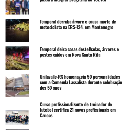
Canoenses que saírem das suas casas devem procurar
abrigo na AABB e na Ulbra
NÃO SE ESQUEÇA
Temporal derruba árvore e causa morte de
ATENÇÃO: Prefeitura de Canoas alerta para evacuação
motociclista na ERS-124, em Montenegro
imediata dos bairros Fátima e Mathias Velho
Temporal deixa casas destelhadas, árvores e
postes caídos em Nova Santa Rita
Unilasalle-RS homenageia 50 personalidades
com a Comenda Lassalista durante celebração
dos 50 anos
Curso profissionalizante de treinador de
futebol certifica 21 novos profissionais em
Canoas