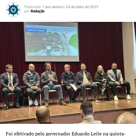
colaborar com soluções
Publicado
1 ano atrás
em
24 de julho de 2025
por
Redação
para apoiar a população
atingida pela enchente”,
afirmou Roseli.
A secretária Ana Boll ressaltou que a participação
popular é fundamental para a construção de políticas
públicas mais eficazes:
“Fazer saúde com qualidade
exige escuta e proximidade.
A população atingida tem
muito a contribuir. É
ouvindo essas lideranças
Foi efetivado pelo governador Eduardo Leite na quinta-