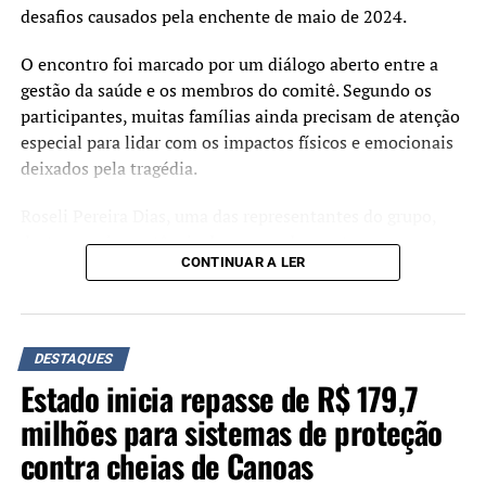
desafios causados pela enchente de maio de 2024.
O encontro foi marcado por um diálogo aberto entre a
gestão da saúde e os membros do comitê. Segundo os
participantes, muitas famílias ainda precisam de atenção
especial para lidar com os impactos físicos e emocionais
deixados pela tragédia.
Roseli Pereira Dias, uma das representantes do grupo,
destacou a importância do espaço de escuta com a
CONTINUAR A LER
Secretaria da Saúde:
“Esse diálogo com a
Secretaria da Saúde é um
DESTAQUES
Estado inicia repasse de R$ 179,7
passo importante para que
milhões para sistemas de proteção
as demandas cheguem a
contra cheias de Canoas
quem pode de fato