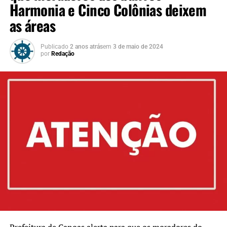
Harmonia e Cinco Colônias deixem
as áreas
Publicado
2 anos atrás
em
3 de maio de 2024
por
Redação