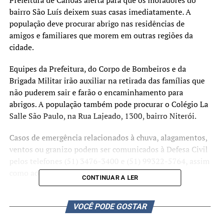
Prefeitura de Canoas alerta para que os moradores do
bairro São Luís deixem suas casas imediatamente. A
população deve procurar abrigo nas residências de
amigos e familiares que morem em outras regiões da
cidade.
Equipes da Prefeitura, do Corpo de Bombeiros e da
Brigada Militar irão auxiliar na retirada das famílias que
não puderem sair e farão o encaminhamento para
abrigos. A população também pode procurar o Colégio La
Salle São Paulo, na Rua Lajeado, 1300, bairro Niterói.
Casos de emergência relacionados à chuva, alagamentos,
ventos ou granizo podem ser comunicados à Defesa Civil
pelos telefones (51) 3476-3400 e (51) 99322-5764, assim
como ao Corpo de Bombeiros pelo 193.
CONTINUAR A LER
A Guarda Municipal (GM) de Canoas também está de
prontidão nos telefones 153, (51) 3236-3888 ou pelo (51)
VOCÊ PODE GOSTAR
3236-3889. No Centro Integrado de Comando e Controle