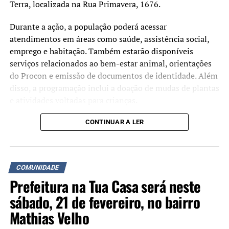
Terra, localizada na Rua Primavera, 1676.
Durante a ação, a população poderá acessar
atendimentos em áreas como saúde, assistência social,
emprego e habitação. Também estarão disponíveis
serviços relacionados ao bem-estar animal, orientações
do Procon e emissão de documentos de identidade. Além
disso, a programação inclui a doação de mudas de plantas
e atividades voltadas para crianças.
A iniciativa busca aproximar os serviços da
CONTINUAR A LER
administração municipal da comunidade e facilitar o
acesso da população a atendimentos públicos. De acordo
com a prefeitura, o evento será cancelado em caso de
COMUNIDADE
chuva.
Prefeitura na Tua Casa será neste
sábado, 21 de fevereiro, no bairro
Mathias Velho