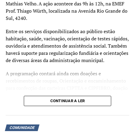
Mathias Velho. A ação acontece das 9h às 12h, na EMEF
Prof. Thiago Würth, localizada na Avenida Rio Grande do
Sul, 4240.
Entre os serviços disponibilizados ao público estão
habitação, saúde, vacinação, orientação de testes rápidos,
ouvidoria e atendimentos de assistência social. Também
haverá suporte para regularização fundiária e orientações
de diversas áreas da administração municipal.
A programação contará ainda com doações e
recebimentos de roupas, Orientação e encaminhamento
para confecção das carteiras CIPTEA e CIPFIBRO, doação
de mudas, banco de oportunidades, coleta de recicláveis,
CONTINUAR A LER
doação de livros, banco de oportunidades. Diversos
outros serviços estarão à disposição da comunidade ao
longo da manhã.
COMUNIDADE