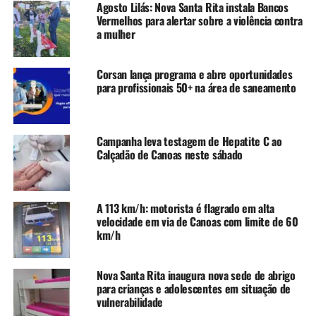
Agosto Lilás: Nova Santa Rita instala Bancos
(CICC), o contato é pelo WhatsApp: (51) 9301-4751.
Vermelhos para alertar sobre a violência contra
a mulher
TÓPICOS RELACIONADOS:
CANOAS
CHUVAS
DESASTRE NO RS
ECNHENTE
FEATURED
Corsan lança programa e abre oportunidades
REGIÃO METROPOLITANA
RIO GRANDE DO SUL
RS
para profissionais 50+ na área de saneamento
A SEGUIR UP
ATENÇÃO: Prefeitura de Canoas alerta para evacuação
imediata dos bairros Fátima e Mathias Velho
Campanha leva testagem de Hepatite C ao
Calçadão de Canoas neste sábado
NÃO SE ESQUEÇA
UPA Rio Branco em Canoas é fechada e pacientes são
transferidos para a unidade da Boqueirão
A 113 km/h: motorista é flagrado em alta
velocidade em via de Canoas com limite de 60
km/h
Nova Santa Rita inaugura nova sede de abrigo
para crianças e adolescentes em situação de
vulnerabilidade