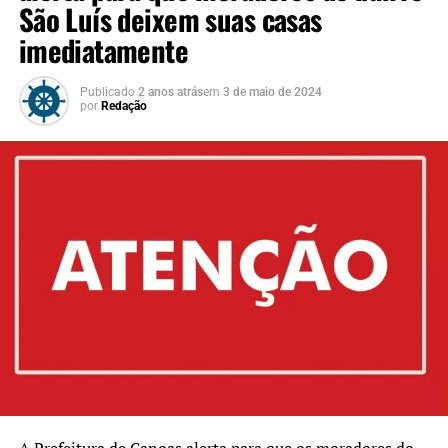
São Luís deixem suas casas
imediatamente
Publicado
2 anos atrás
em
3 de maio de 2024
por
Redação