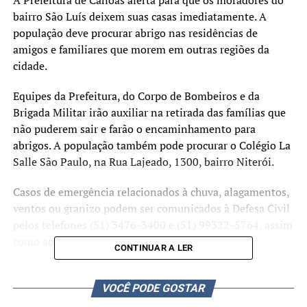
A Prefeitura de Canoas alerta para que os moradores do
bairro São Luís deixem suas casas imediatamente. A
população deve procurar abrigo nas residências de
amigos e familiares que morem em outras regiões da
cidade.
Equipes da Prefeitura, do Corpo de Bombeiros e da
Brigada Militar irão auxiliar na retirada das famílias que
não puderem sair e farão o encaminhamento para
abrigos. A população também pode procurar o Colégio La
Salle São Paulo, na Rua Lajeado, 1300, bairro Niterói.
Casos de emergência relacionados à chuva, alagamentos,
ventos ou granizo podem ser comunicados à Defesa Civil
pelos telefones (51) 3476-3400 e (51) 99322-5764, assim
como ao Corpo de Bombeiros pelo 193.
CONTINUAR A LER
A Guarda Municipal (GM) de Canoas também está de
prontidão nos telefones 153, (51) 3236-3888 ou pelo (51)
VOCÊ PODE GOSTAR
3236-3889. No Centro Integrado de Comando e Controle