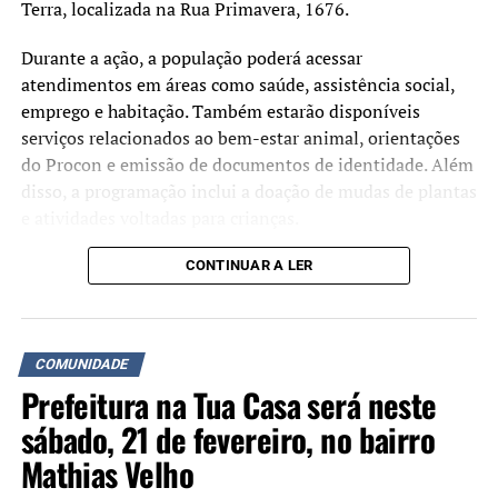
Terra, localizada na Rua Primavera, 1676.
Durante a ação, a população poderá acessar
atendimentos em áreas como saúde, assistência social,
emprego e habitação. Também estarão disponíveis
serviços relacionados ao bem-estar animal, orientações
do Procon e emissão de documentos de identidade. Além
disso, a programação inclui a doação de mudas de plantas
e atividades voltadas para crianças.
A iniciativa busca aproximar os serviços da
CONTINUAR A LER
administração municipal da comunidade e facilitar o
acesso da população a atendimentos públicos. De acordo
com a prefeitura, o evento será cancelado em caso de
COMUNIDADE
chuva.
Prefeitura na Tua Casa será neste
sábado, 21 de fevereiro, no bairro
Mathias Velho