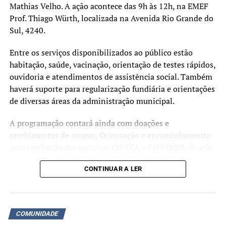
Mathias Velho. A ação acontece das 9h às 12h, na EMEF
Prof. Thiago Würth, localizada na Avenida Rio Grande do
Sul, 4240.
Entre os serviços disponibilizados ao público estão
habitação, saúde, vacinação, orientação de testes rápidos,
ouvidoria e atendimentos de assistência social. Também
haverá suporte para regularização fundiária e orientações
de diversas áreas da administração municipal.
A programação contará ainda com doações e
recebimentos de roupas, Orientação e encaminhamento
para confecção das carteiras CIPTEA e CIPFIBRO, doação
de mudas, banco de oportunidades, coleta de recicláveis,
CONTINUAR A LER
doação de livros, banco de oportunidades. Diversos
outros serviços estarão à disposição da comunidade ao
longo da manhã.
COMUNIDADE