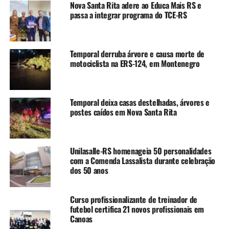
Nova Santa Rita adere ao Educa Mais RS e
(CICC), o contato é pelo WhatsApp: (51) 9301-4751.
passa a integrar programa do TCE-RS
TÓPICOS RELACIONADOS:
ALERTA
BAIRRO SÃO LUÍS
CANOAS
CHUVAS
DESASTRE NO RS
ENCHENTE
Temporal derruba árvore e causa morte de
FEATURED
RIO GRANDE DO SUL
RS
motociclista na ERS-124, em Montenegro
A SEGUIR UP
UPA Rio Branco em Canoas é fechada e pacientes são
transferidos para a unidade da Boqueirão
Temporal deixa casas destelhadas, árvores e
postes caídos em Nova Santa Rita
NÃO SE ESQUEÇA
Canoas monta força-tarefa para atendimento e auxílio a
atingidos; saiba como ajudar
Unilasalle-RS homenageia 50 personalidades
com a Comenda Lassalista durante celebração
dos 50 anos
Curso profissionalizante de treinador de
futebol certifica 21 novos profissionais em
Canoas