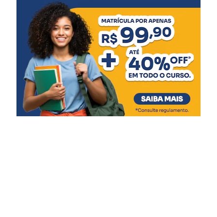
mostra que existe
disposição para construir
uma agenda comum e olhar
para Canoas com
criatividade e visão de
futuro. É dessa união que
surgem os avanços
necessários para a cidade”,
disse.
O ministro Gustavo Costa Feliciano afirmou que o
Governo Federal pretende manter diálogo com os
municípios para apoiar iniciativas na área.