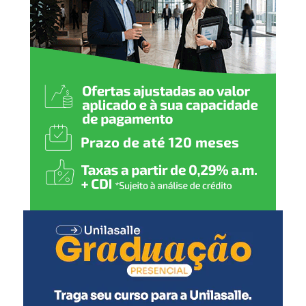
trabalham juntos,
conseguimos transformar
esse potencial em
investimento, movimento
para o comércio, geração
de emprego e novas
oportunidades”, afirmou.
O vice-prefeito Rodrigo Busato destacou que o turismo
pode impactar diferentes setores da economia local.
“O turismo movimenta
restaurantes, hotelaria,
comércio, serviços, cultura
e eventos. Esse encontro