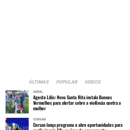
“Não existe
desenvolvimento do
turismo sem parceria. O
Governo Federal quer estar
próximo dos municípios e
ajudar a construir soluções.
Nosso compromisso é
manter esse diálogo aberto
para que o potencial da
ÚLTIMAS
POPULAR
VIDEOS
cidade se converta em
GERAL
crescimento e
Agosto Lilás: Nova Santa Rita instala Bancos
Vermelhos para alertar sobre a violência contra a
oportunidades para a
mulher
população”, declarou.
CORSAN
Corsan lança programa e abre oportunidades para