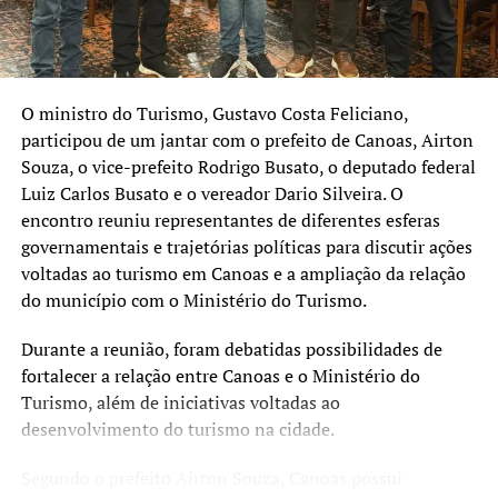
vai exigir que eu me afaste
das minhas funções na
Secretaria Municipal de
Relações Institucionais do
O ministro do Turismo,
Gustavo Costa Feliciano
,
participou de um jantar com o prefeito de Canoas,
Airton
governo canoense”,
Souza
, o vice-prefeito
Rodrigo Busato
, o deputado federal
declarou.
Luiz Carlos Busato
e o vereador
Dario Silveira
. O
encontro reuniu representantes de diferentes esferas
governamentais e trajetórias políticas para discutir ações
Rossano também agradeceu ao prefeito, ao vice-prefeito
voltadas ao turismo em Canoas e a ampliação da relação
Rodrigo Busato, secretários municipais, vereadores da
do município com o Ministério do Turismo.
base aliada e demais integrantes da administração
municipal pelo período em que esteve na gestão.
Durante a reunião, foram debatidas possibilidades de
fortalecer a relação entre Canoas e o Ministério do
A Prefeitura de Canoas ainda não informou oficialmente
Turismo, além de iniciativas voltadas ao
quem assumirá a Secretaria Municipal de Relações
desenvolvimento do turismo na cidade.
Institucionais.
Segundo o prefeito Airton Souza, Canoas possui