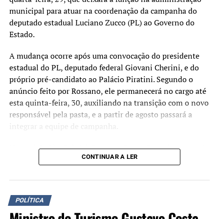
municipal para atuar na coordenação da campanha do
deputado estadual Luciano Zucco (PL) ao Governo do
Estado.
A mudança ocorre após uma convocação do presidente
estadual do PL, deputado federal Giovani Cherini, e do
próprio pré-candidato ao Palácio Piratini. Segundo o
anúncio feito por Rossano, ele permanecerá no cargo até
esta quinta-feira, 30, auxiliando na transição com o novo
responsável pela pasta, e a partir de agosto passará a
integrar a equipe de campanha.
Natural de São Gabriel, Rossano Dotto Gonçalves possui
CONTINUAR A LER
trajetória na gestão pública municipal. Ele foi prefeito do
município por cinco mandatos e também presidiu
associações regionais. Recentemente, coordenou as
campanhas eleitorais que resultaram nas vitórias para as
POLÍTICA
prefeituras de São Gabriel e Canoas.
Ministro do Turismo Gustavo Costa