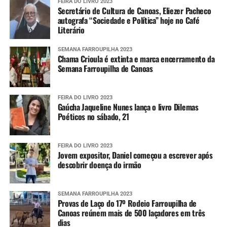
FEIRA DO LIVRO 2023
é referência e reúne
Secretário de Cultura de Canoas, Eliezer Pacheco
autografa “Sociedade e Política” hoje no Café
famílias, entidades e
Literário
visitantes. Esses espaços e
SEMANA FARROUPILHA 2023
eventos também
Chama Crioula é extinta e marca encerramento da
Semana Farroupilha de Canoas
representam um
importante potencial
FEIRA DO LIVRO 2023
Gaúcha Jaqueline Nunes lança o livro Dilemas
turístico. Precisamos
Poéticos no sábado, 21
valorizá-los, ampliar sua
divulgação e construir
FEIRA DO LIVRO 2023
Jovem expositor, Daniel começou a escrever após
parcerias para que a
descobrir doença do irmão
cultura gaúcha contribua
cada vez mais com o
SEMANA FARROUPILHA 2023
Provas de Laço do 17º Rodeio Farroupilha de
desenvolvimento da
Canoas reúnem mais de 500 laçadores em três
dias