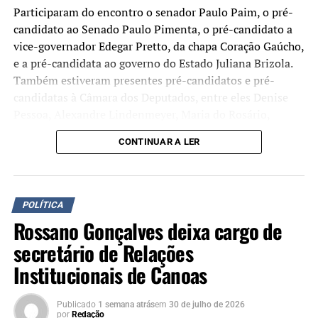
Participaram do encontro o senador Paulo Paim, o pré-
candidato ao Senado Paulo Pimenta, o pré-candidato a
vice-governador Edegar Pretto, da chapa Coração Gaúcho,
e a pré-candidata ao governo do Estado Juliana Brizola.
Também estiveram presentes pré-candidatos e pré-
candidatas à Câmara dos Deputados, entre eles Denise
Pessoa, Alexandre Lindenmeyer, Maria do Rosário,
Valdeci Oliveira, Ary Vanazzi, José Fortunati, Reginete
CONTINUAR A LER
Bispo, Rodrigo Cebola e Pérola Sampaio.
Durante o ato, Maria Eunice apresentou sua pré-
candidatura a deputada estadual e recebeu apoio de
POLÍTICA
lideranças presentes. O encontro também destacou sua
Rossano Gonçalves deixa cargo de
trajetória ligada aos movimentos sociais, sindicais e de
secretário de Relações
mulheres, além de pautas como a defesa do Sistema
Único de Saúde (SUS), da educação pública e o
Institucionais de Canoas
enfrentamento à violência contra a mulher.
Publicado
1 semana atrás
em
30 de julho de 2026
A pré-candidata afirmou que a disputa eleitoral será
por
Redação