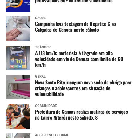
profissionais 50+ na área de saneamento
O deputado federal Luiz Carlos Busato afirmou que
continuará atuando para aproximar Canoas de programas
federais voltados ao setor.
SAÚDE
Campanha leva testagem de Hepatite C ao
Calçadão de Canoas neste sábado
“Quem conhece Canoas
sabe o tamanho da força
TRÂNSITO
A 113 km/h: motorista é flagrado em alta
desta cidade. Nosso
velocidade em via de Canoas com limite de 60
trabalho em Brasília é abrir
km/h
portas, aproximar o
GERAL
Nova Santa Rita inaugura nova sede de abrigo para
município dos programas
crianças e adolescentes em situação de
vulnerabilidade
federais e ajudar a
encaminhar projetos
COMUNIDADE
Prefeitura de Canoas realiza mutirão de serviços
consistentes. Quando todos
no bairro Niterói neste sábado, 8
atuam juntos, sem olhar
ASSISTÊNCIA SOCIAL