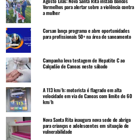
Agosto Lilás: Nova Santa Rita instala Bancos
Moraes, do ato de assinatura da Ordem de Início de
Vermelhos para alertar sobre a violência contra
Serviço para a construção de 48 casas no loteamento
a mulher
MQ2 no bairro Guajuviras e da assinatura da Ordem de
Início de Serviço para construção da Unidade de Saúde
Corsan lança programa e abre oportunidades
João de Barro, no bairro Niterói.
para profissionais 50+ na área de saneamento
TÓPICOS RELACIONADOS:
BUSATO
CANOAS
CRIS MORAES
POLÍTICA
PREFEITO EM EXERCÍCIO
Campanha leva testagem de Hepatite C ao
REGIÃO METROPOLITANA
RIO GRANDE DO SUL
RS
Calçadão de Canoas neste sábado
A SEGUIR UP
Prefeito interino de Canoas cumpre agenda até quarta-
feira em Brasília
A 113 km/h: motorista é flagrado em alta
velocidade em via de Canoas com limite de 60
NÃO SE ESQUEÇA
Cris Moraes apresenta balanço dos quinze dias como
km/h
prefeito interino de Canoas e fala sobre futuro
Nova Santa Rita inaugura nova sede de abrigo
para crianças e adolescentes em situação de
vulnerabilidade