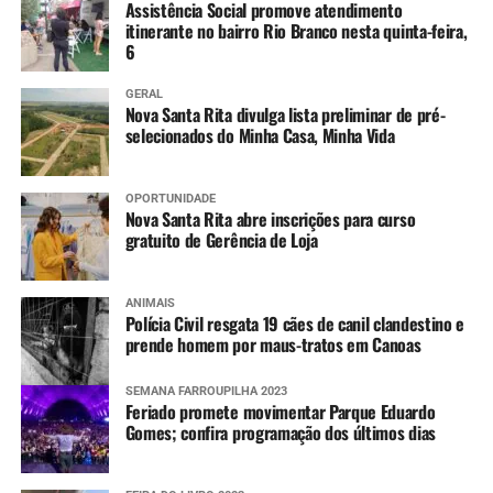
para siglas partidárias,
Assistência Social promove atendimento
Canoas ganha mais força e
itinerante no bairro Rio Branco nesta quinta-feira,
6
mais condições de
conquistar resultados”,
GERAL
Nova Santa Rita divulga lista preliminar de pré-
selecionados do Minha Casa, Minha Vida
afirmou.
OPORTUNIDADE
Já o vereador Dario Silveira destacou o potencial turístico
Nova Santa Rita abre inscrições para curso
de eventos ligados à cultura gaúcha no município.
gratuito de Gerência de Loja
“Canoas tem uma relação
ANIMAIS
Polícia Civil resgata 19 cães de canil clandestino e
muito forte com o
prende homem por maus-tratos em Canoas
tradicionalismo, expressa
SEMANA FARROUPILHA 2023
na nossa Semana
Feriado promete movimentar Parque Eduardo
Gomes; confira programação dos últimos dias
Farroupilha e em uma
cancha de tiro de laço que