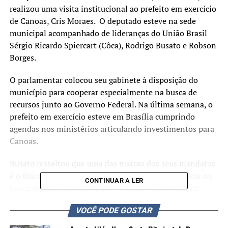
realizou uma visita institucional ao prefeito em exercício
de Canoas, Cris Moraes. O deputado esteve na sede
municipal acompanhado de lideranças do União Brasil
Sérgio Ricardo Spiercart (Côca), Rodrigo Busato e Robson
Borges.
O parlamentar colocou seu gabinete à disposição do
município para cooperar especialmente na busca de
recursos junto ao Governo Federal. Na última semana, o
prefeito em exercício esteve em Brasília cumprindo
agendas nos ministérios articulando investimentos para
Canoas.
Busato ressaltou que uma das marcas dos seus mandatos
é o diálogo permanente com todas as forças políticas na
CONTINUAR A LER
busca de ações concretas para o desenvolvimento da
cidade.
VOCÊ PODE GOSTAR
Após o encontro, Busato participou, ao lado de Cris