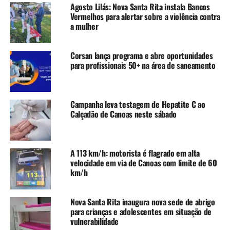
Agosto Lilás: Nova Santa Rita instala Bancos
Vermelhos para alertar sobre a violência contra
– Formação: Ensino fundamental completo II, desejável
a mulher
curso de NR 23 – Brigadista.
– Experiência: com atividades que envolvam carregar
peso, preferencialmente como ajudante de motorista.
Corsan lança programa e abre oportunidades
para profissionais 50+ na área de saneamento
– Horário de trabalho: Segunda a sexta, das 8h às 16:20 e
aos sábados, das 7h às 15h20.
Motorista granel
Campanha leva testagem de Hepatite C ao
Calçadão de Canoas neste sábado
– Formação: Ensino fundamental completo II e CNH
categoria D ou E válida.
MOPP válido é desejável, bem como ter curso NBR 15863
A 113 km/h: motorista é flagrado em alta
e NR 23.
velocidade em via de Canoas com limite de 60
– Experiência: como motorista de veículos pesados, com
km/h
produtos perigosos (mínimo de três anos);
– Horário de trabalho: segunda a sexta, das 6h às 15h e
Nova Santa Rita inaugura nova sede de abrigo
sábados, das 6h às 10h. Deve ter disponibilidade para
para crianças e adolescentes em situação de
viagens.
vulnerabilidade