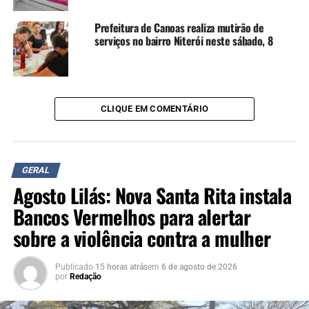
TÓPICOS RELACIONADOS:
ADECCO
AJUDANTE
CANOAS
Prefeitura de Canoas realiza mutirão de
EMPREGO
FEATURED
MOTORISTA
OPORTUNIDADE
serviços no bairro Niterói neste sábado, 8
REGIÃO METROPOLITANA
RIO GRANDE DO SUL
RS
VAGAS
A SEGUIR UP
VIDA SOBRE TRILHOS: Estação Canoas da Trensurb recebe
novamente ação do Projeto Help
CLIQUE EM COMENTÁRIO
NÃO SE ESQUEÇA
Agosto Lilás e celebração à Lei Maria da Penha têm evento
com painel e programão para todo o mês em Canoas
GERAL
Agosto Lilás: Nova Santa Rita instala
Bancos Vermelhos para alertar
sobre a violência contra a mulher
Publicado
15 horas atrás
em
6 de agosto de 2026
por
Redação