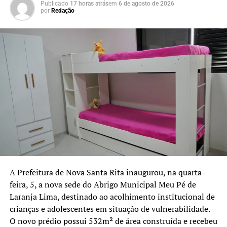
Publicado
17 horas atrás
em
6 de agosto de 2026
Esperança, Pedreira, Maria José e Loteamento Popular.
por
Redação
A previsão é de que a iniciativa seja ampliada para as 19
escolas municipais e três escolas estaduais do município.
Segundo os dados informados pelo coletivo, o Rio
Grande do Sul registra atualmente 43 casos de
feminicídio. A proposta dos Bancos Vermelhos é
contribuir para a sensibilização da população e reforçar o
debate sobre a prevenção da violência contra as
mulheres.
A Prefeitura de Nova Santa Rita inaugurou, na quarta-
feira, 5, a nova sede do Abrigo Municipal Meu Pé de
Laranja Lima, destinado ao acolhimento institucional de
crianças e adolescentes em situação de vulnerabilidade.
O novo prédio possui 532m² de área construída e recebeu