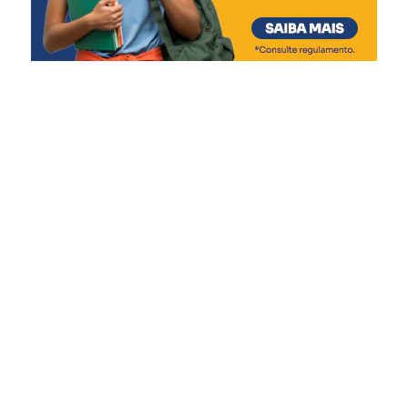
Após esse período, a análise e o julgamento dos recursos
ocorrerão entre os dias 6 e 12 de agosto. A publicação da
lista final dos pré-classificados está prevista para o dia 14
de agosto de 2026.
A lista preliminar, o edital e as demais informações sobre
o processo seletivo estão disponíveis no site oficial da
Prefeitura de Nova Santa Rita.