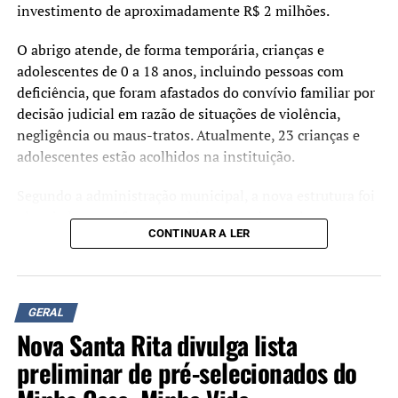
investimento de aproximadamente R$ 2 milhões.
O abrigo atende, de forma temporária, crianças e
adolescentes de 0 a 18 anos, incluindo pessoas com
deficiência, que foram afastados do convívio familiar por
decisão judicial em razão de situações de violência,
negligência ou maus-tratos. Atualmente, 23 crianças e
adolescentes estão acolhidos na instituição.
Segundo a administração municipal, a nova estrutura foi
planejada para oferecer ambientes mais amplos,
CONTINUAR A LER
acessíveis e adequados às necessidades dos acolhidos e
das equipes que atuam no serviço.
Durante a cerimônia de inauguração, o prefeito Rodrigo
GERAL
Battistella afirmou que a entrega da nova sede representa
Nova Santa Rita divulga lista
um reforço na estrutura da rede de proteção à infância e à
adolescência.
preliminar de pré-selecionados do