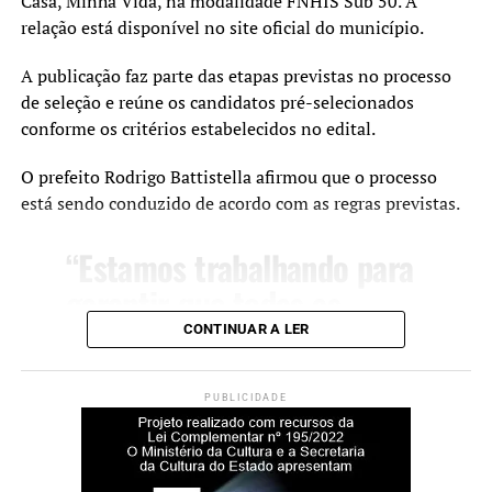
Casa, Minha Vida, na modalidade FNHIS Sub 50. A
Santa Rita”, declarou.
relação está disponível no site oficial do município.
A publicação faz parte das etapas previstas no processo
A secretária municipal de Desenvolvimento Social,
de seleção e reúne os candidatos pré-selecionados
Solange Lewandoski Laubine, destacou que a nova sede
conforme os critérios estabelecidos no edital.
oferece melhores condições para o atendimento e para o
O prefeito Rodrigo Battistella afirmou que o processo
trabalho das equipes responsáveis pelo acolhimento.
está sendo conduzido de acordo com as regras previstas.
“O acolhimento
“Estamos trabalhando para
institucional exige uma
garantir que todas as
estrutura adequada e um
etapas do programa sejam
CONTINUAR A LER
ambiente que transmita
realizadas com seriedade,
cuidado e segurança. Este
transparência e respeito
PUBLICIDADE
novo espaço amplia nossa
aos critérios definidos em
capacidade de atendimento
edital. Nosso compromisso