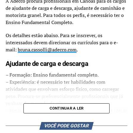
A Adecco procura profissionais em Canoas para os cargos
de ajudante de carga e descarga, ajudante de caminhão e
motorista granel. Para todos os perfis, é necessário ter o
Ensino Fundamental Completo.
Os detalhes estão abaixo. Para se inscrever, os
interessados devem direcionar os currículos para o e-
mail:
bruna.cassolli@adecco.com
.
Ajudante de carga e descarga
– Formação: Ensino fundamental completo.
– Experiência: é necessário ter habilidades com
atividades que envolvam esforço físico, como carregar
peso. Procura-se preferencialmente profissionais que já
venham do mercado de gás.
CONTINUAR A LER
– Horário de trabalho: segunda a sábado, das 8h às 16h20
ou segunda a sexta das 7h às 15h20.
VOCÊ PODE GOSTAR
Ajudante de caminhão