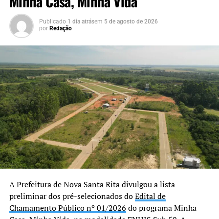
Minha Casa, Minha Vida
“Hoje entregamos muito
mais do que um prédio.
Publicado
1 dia atrás
em
5 de agosto de 2026
por
Redação
Estamos oferecendo um
espaço preparado para
acolher nossas crianças e
adolescentes com
dignidade, respeito e
segurança. Cada ambiente
foi pensado para
proporcionar conforto e
contribuir para um
atendimento cada vez mais
A Prefeitura de Nova Santa Rita divulgou a lista
preliminar dos pré-selecionados do
Edital de
humanizado, fortalecendo a
Chamamento Público nº 01/2026
do programa Minha
rede de proteção de Nova