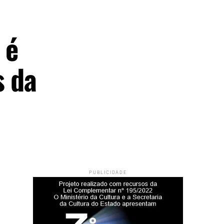
 é
s da
PUBLICIDADE