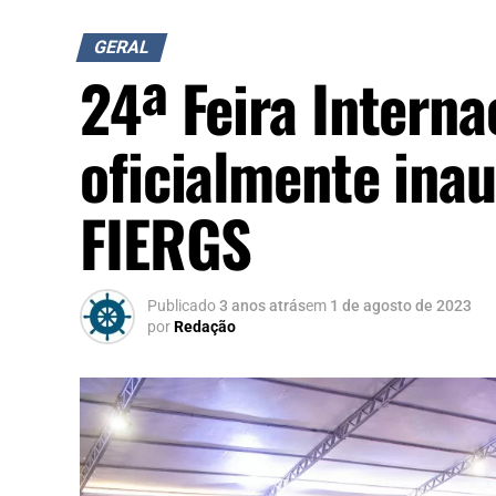
GERAL
24ª Feira Interna
oficialmente ina
FIERGS
Publicado
3 anos atrás
em
1 de agosto de 2023
por
Redação