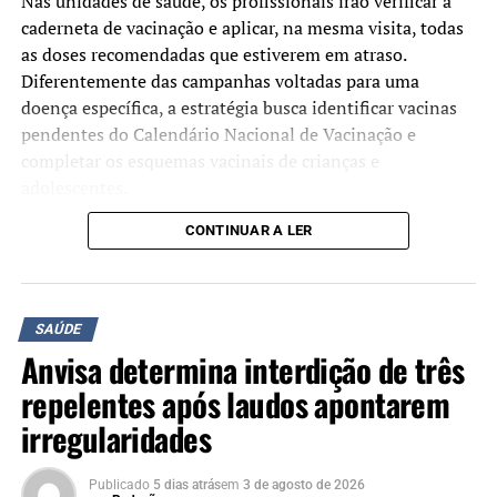
Nas unidades de saúde, os profissionais irão verificar a
caderneta de vacinação e aplicar, na mesma visita, todas
as doses recomendadas que estiverem em atraso.
Diferentemente das campanhas voltadas para uma
doença específica, a estratégia busca identificar vacinas
pendentes do Calendário Nacional de Vacinação e
completar os esquemas vacinais de crianças e
adolescentes.
CONTINUAR A LER
Segundo o Ministério da Saúde, a mobilização tem como
objetivo ampliar as coberturas vacinais e facilitar o
acesso às vacinas oferecidas gratuitamente pelo Sistema
Único de Saúde (SUS). A atualização da caderneta
SAÚDE
contribui para a prevenção de doenças imunopreveníveis
Anvisa determina interdição de três
e fortalece a proteção coletiva da população.
repelentes após laudos apontarem
Manter a vacinação em dia é a principal forma de
irregularidades
prevenir doenças graves, como sarampo e poliomielite.
Quanto maior a cobertura vacinal, menor é o risco de
Publicado
5 dias atrás
em
3 de agosto de 2026