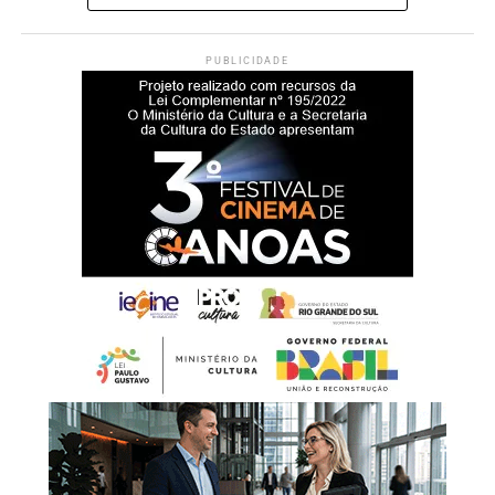
O Ministério da Saúde também orienta a população a
conferir a carteira de vacinação contra o sarampo após a
Os produtos e lotes interditados são:
confirmação, em julho, de casos da doença em São Paulo
PUBLICIDADE
relacionados à importação do vírus. A vacina é indicada
• Repelente com filtro solar FPS 30 Above Protec
para pessoas entre 12 meses e 59 anos. Quem não possui
Lote: 189952
registro das doses deve iniciar ou completar o esquema
vacinal conforme as recomendações do Calendário
• Above Protect Repelente de Insetos
Nacional de Vacinação.
Lote: 205688
Vacinas do Calendário Básico – Crianças e
• Repellere Repelente de Insetos Aerossol
Lote: 2601001449
Adolescentes até os 15 anos
Segundo a Anvisa, a interdição cautelar é uma ação
Ao nascer
:
preventiva e temporária, com prazo de até 90 dias,
BCG (dose única)
conforme previsto na legislação. Durante esse período, os
produtos ficam impedidos de serem vendidos ou
Hepatite B (1
ª
dose)
utilizados até que a situação seja avaliada.
2 meses
: