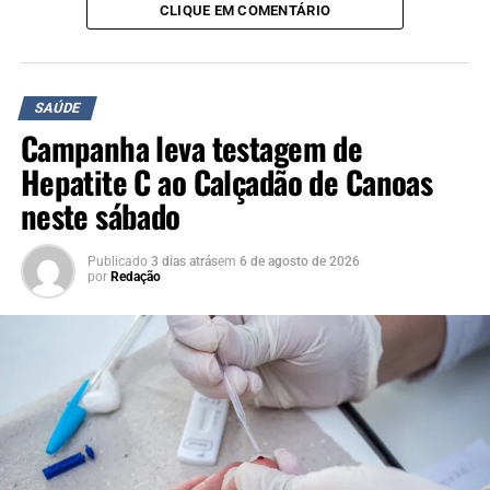
16h45)
CLIQUE EM COMENTÁRIO
Unidades de Saúde | Horário:
Quarta a sexta – 8h às
17h (entrega de fichas até 16h45)
Mathias Velho – Avenida Rio Grande do Sul, 1615 –
SAÚDE
Campanha leva testagem de
Mathias Velho
Caic – Avenida 17 de Abril, 241 – Guajuviras
Hepatite C ao Calçadão de Canoas
Rio Branco – Edgar Fritz Müller, 83 – Rio Branco
neste sábado
Niterói – Marechal Rondon, 132 – Niterói
Mais informações no site da Prefeitura de Canoas
Publicado
3 dias atrás
em
6 de agosto de 2026
por
Redação
www.canoas.rs.gov.br
.
TÓPICOS RELACIONADOS:
A SEGUIR UP
NOVA ONDA: Canoas registra mais de 400 casos de Covid e
um óbito nos últimos dias
NÃO SE ESQUEÇA
NOVEMBRO AZUL: Canoas realiza o Dia D da Saúde do