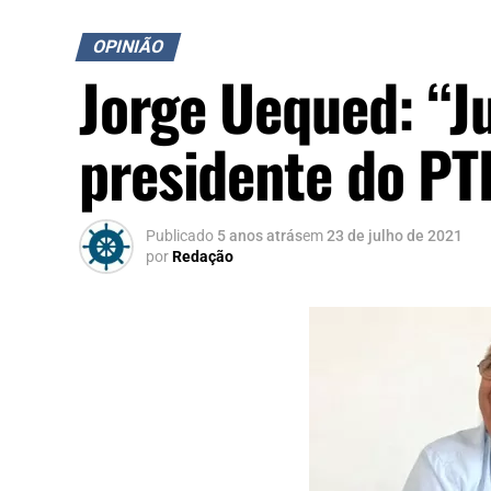
OPINIÃO
Jorge Uequed: “Ju
presidente do P
Publicado
5 anos atrás
em
23 de julho de 2021
por
Redação