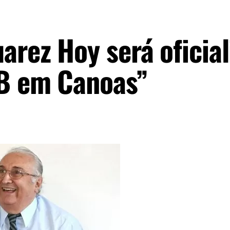
arez Hoy será oficia
TB em Canoas”