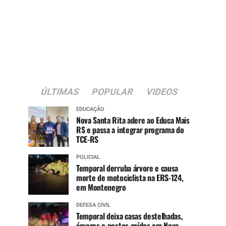
ÚLTIMAS
POPULAR
VIDEOS
EDUCAÇÃO
Nova Santa Rita adere ao Educa Mais
RS e passa a integrar programa do
TCE-RS
POLICIAL
Temporal derruba árvore e causa
morte de motociclista na ERS-124,
em Montenegro
DEFESA CIVIL
Temporal deixa casas destelhadas,
árvores e postes caídos em Nova