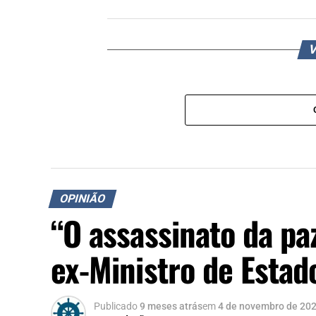
V
OPINIÃO
“O assassinato da pa
ex-Ministro de Estad
Publicado
9 meses atrás
em
4 de novembro de 20