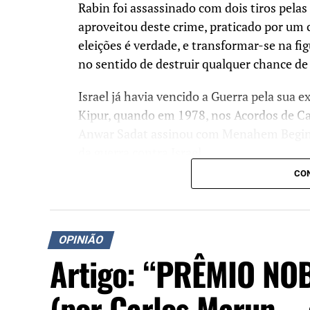
Rabin foi assassinado com dois tiros pelas
aproveitou deste crime, praticado por um c
eleições é verdade, e transformar-se na fig
no sentido de destruir qualquer chance de
Israel já havia vencido a Guerra pela sua 
Kipur, quando em 1978, nos Acordos de Ca
Anwar Sadat assinou com Menahem Begin u
da guerra contra Israel.
CON
O Egito era a maior força militar árabe e a 
existencial. Aconteceram vários conflitos c
além de movimentos como as Intifadas, m
OPINIÃO
agora.
Artigo: “PRÊMIO NO
Rabin entendeu isto e convidado por Bill C
americano os pressionou até que chegass
(por Carlos Marun – 