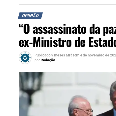
OPINIÃO
“O assassinato da pa
ex-Ministro de Estad
Publicado
9 meses atrás
em
4 de novembro de 20
por
Redação