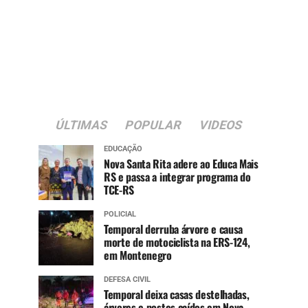
ÚLTIMAS
POPULAR
VIDEOS
EDUCAÇÃO
Nova Santa Rita adere ao Educa Mais
RS e passa a integrar programa do
TCE-RS
POLICIAL
Temporal derruba árvore e causa
morte de motociclista na ERS-124,
em Montenegro
DEFESA CIVIL
Temporal deixa casas destelhadas,
árvores e postes caídos em Nova