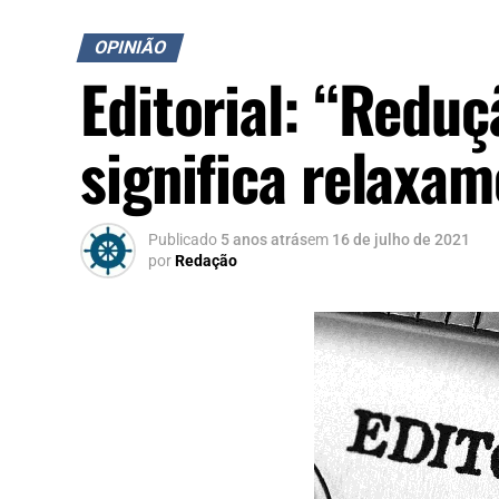
OPINIÃO
Editorial: “Redu
significa relaxa
Publicado
5 anos atrás
em
16 de julho de 2021
por
Redação