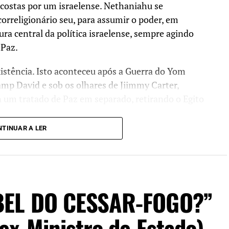
 costas por um israelense. Nethaniahu se
orreligionário seu, para assumir o poder, em
ura central da política israelense, sempre agindo
 Paz.
existência. Isto aconteceu após a Guerra do Yom
mp David e sob os olhares de Jiimmy Carter,
m tratado de Paz em separado, retirando o Egito
TINUAR A LER
partir dali nunca mais Israel correu qualquer risco
om grupos de resistência e até contra terroristas,
as guerra de verdade não mais aconteceu. Nem
BEL DO CESSAR-FOGO?”
linton foi a Oslo para se reunir com Arafat. O
em a um acordo materializado por um aperto de
ex-Ministro de Estado)