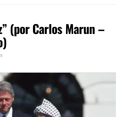
z” (por Carlos Marun –
o)
25