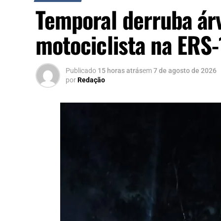
Temporal derruba ár
motociclista na ERS
Publicado
15 horas atrás
em
7 de agosto de 2026
por
Redação