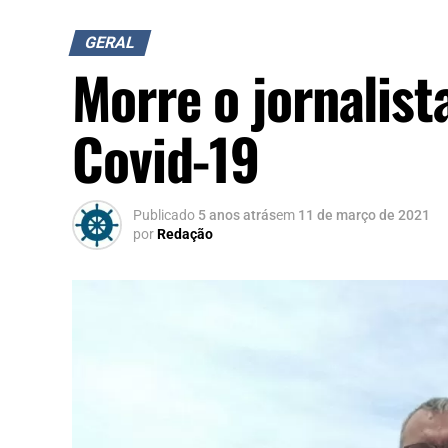
GERAL
Morre o jornalist
Covid-19
Publicado
5 anos atrás
em
11 de março de 2021
por
Redação