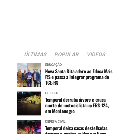
ÚLTIMAS
POPULAR
VIDEOS
EDUCAÇÃO
Nova Santa Rita adere ao Educa Mais
RS e passa a integrar programa do
TCE-RS
POLICIAL
Temporal derruba árvore e causa
morte de motociclista na ERS-124,
em Montenegro
DEFESA CIVIL
Temporal deixa casas destelhadas,
árvores e postes caídos em Nova