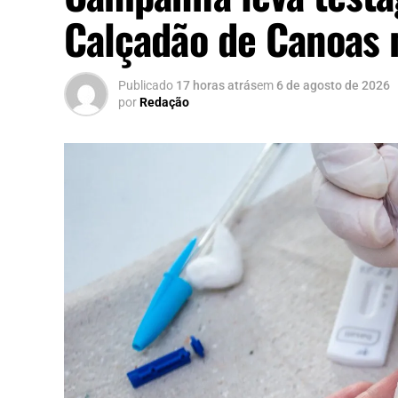
Calçadão de Canoas 
Publicado
17 horas atrás
em
6 de agosto de 2026
por
Redação