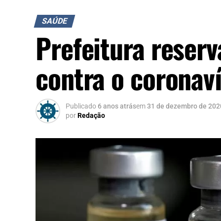
SAÚDE
Prefeitura reserv
contra o coronav
Publicado
6 anos atrás
em
31 de dezembro de 202
por
Redação