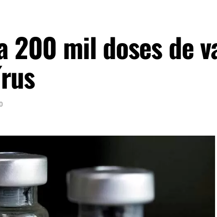
a 200 mil doses de v
írus
0