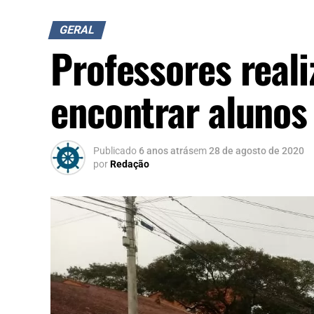
GERAL
Professores real
encontrar alunos
Publicado
6 anos atrás
em
28 de agosto de 2020
por
Redação