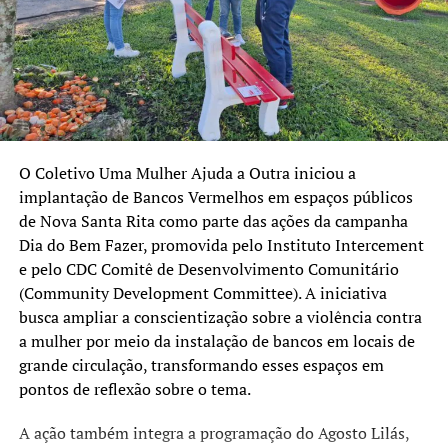
extra virgem.
A Fazenda Tarumã da Boa Vista (Estrada Rincão do
Progresso, s/n 3º Distrito – Canguçu) tem extensão de
4.100 hectares. Além da área do olival, 3.000 hectares são
ocupados por pinus e uma área de reserva legal.
O Coletivo Uma Mulher Ajuda a Outra iniciou a
Concurso L’Orciolo d’Oro
implantação de Bancos Vermelhos em espaços públicos
de Nova Santa Rita como parte das ações da campanha
Criado em 1991, L’Orciolo d’Oro é a competição mais
Dia do Bem Fazer, promovida pelo Instituto Intercement
antiga de Azeites de Oliva Extra
e pelo CDC Comitê de Desenvolvimento Comunitário
Virgem de qualidade. O azeite da variedade
(Community Development Committee). A iniciativa
Arbequina/Arbosana, produzido na Fazenda Turumã da
busca ampliar a conscientização sobre a violência contra
Boa vista em Canguçu, foi contemplado pela escolha do
a mulher por meio da instalação de bancos em locais de
chef Stefano Ciotti.
grande circulação, transformando esses espaços em
pontos de reflexão sobre o tema.
TÓPICOS RELACIONADOS:
A ação também integra a programação do Agosto Lilás,
A SEGUIR UP