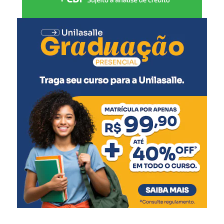
conduzido de forma
técnica, transparente e
conforme as regras
estabelecidas no edital,
garantindo igualdade de
condições a todos os
participantes”, afirmou.
Os candidatos poderão apresentar recursos nos dias 4 e 5
de agosto, conforme as orientações previstas no edital.
Após esse período, a análise e o julgamento dos recursos
ocorrerão entre os dias 6 e 12 de agosto. A publicação da
lista final dos pré-classificados está prevista para o dia 14
de agosto de 2026.