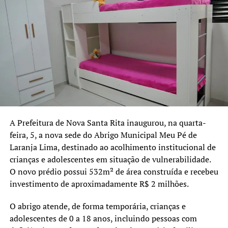
Segundo os dados informados pelo coletivo, o Rio
Grande do Sul registra atualmente 43 casos de
feminicídio. A proposta dos Bancos Vermelhos é
contribuir para a sensibilização da população e reforçar o
debate sobre a prevenção da violência contra as
mulheres.
A Prefeitura de Nova Santa Rita inaugurou, na quarta-
feira, 5, a nova sede do Abrigo Municipal Meu Pé de
Laranja Lima, destinado ao acolhimento institucional de
crianças e adolescentes em situação de vulnerabilidade.
O novo prédio possui 532m² de área construída e recebeu
investimento de aproximadamente R$ 2 milhões.
O abrigo atende, de forma temporária, crianças e
adolescentes de 0 a 18 anos, incluindo pessoas com