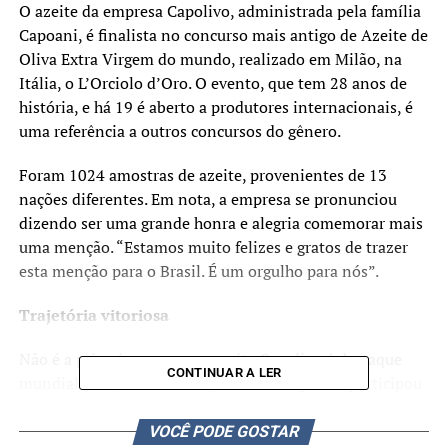
O azeite da empresa Capolivo, administrada pela família
Capoani, é finalista no concurso mais antigo de Azeite de
Oliva Extra Virgem do mundo, realizado em Milão, na
Itália, o L’Orciolo d’Oro. O evento, que tem 28 anos de
história, e há 19 é aberto a produtores internacionais, é
uma referência a outros concursos do gênero.
Foram 1024 amostras de azeite, provenientes de 13
nações diferentes. Em nota, a empresa se pronunciou
dizendo ser uma grande honra e alegria comemorar mais
uma menção. “Estamos muito felizes e gratos de trazer
esta menção para o Brasil. É um orgulho para nós”.
Trajetória vitoriosa
Não é a primeira vez que o azeite Capolivo é destaque
CONTINUAR A LER
mundial. Em julho de 2019, o Azeite Capolivo participou
pela primeira vez do L’Orciolo d’Oro.
VOCÊ PODE GOSTAR