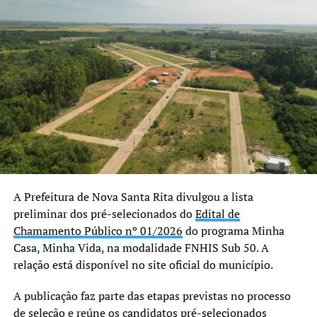
espaço preparado para
acolher nossas crianças e
adolescentes com
dignidade, respeito e
segurança. Cada ambiente
foi pensado para
proporcionar conforto e
contribuir para um
atendimento cada vez mais
A Prefeitura de Nova Santa Rita divulgou a lista
preliminar dos pré-selecionados do
Edital de
humanizado, fortalecendo a
Chamamento Público nº 01/2026
do programa Minha
rede de proteção de Nova
Casa, Minha Vida, na modalidade FNHIS Sub 50. A
Santa Rita”, declarou.
relação está disponível no site oficial do município.
A publicação faz parte das etapas previstas no processo
A secretária municipal de Desenvolvimento Social,
de seleção e reúne os candidatos pré-selecionados