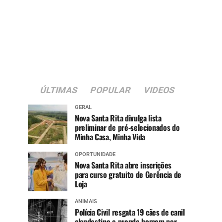
ÚLTIMAS
POPULAR
VIDEOS
GERAL
Nova Santa Rita divulga lista
preliminar de pré-selecionados do
Minha Casa, Minha Vida
OPORTUNIDADE
Nova Santa Rita abre inscrições
para curso gratuito de Gerência de
Loja
ANIMAIS
Polícia Civil resgata 19 cães de canil
clandestino e prende homem por