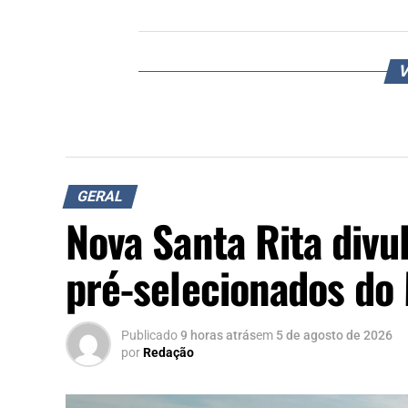
V
GERAL
Nova Santa Rita divul
pré-selecionados do
Publicado
9 horas atrás
em
5 de agosto de 2026
por
Redação