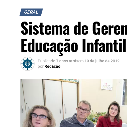
GERAL
Sistema de Geren
Educação Infanti
Publicado
7 anos atrás
em
19 de julho de 2019
por
Redação