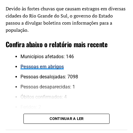
“Temos muito cuidado com
a aplicação dos recursos.
Devido às fortes chuvas que causam estragos em diversas
cidades do Rio Grande do Sul, o governo do Estado
Cada projeto é analisado
passou a divulgar boletins com informações para a
tecnicamente e validado
população.
pelo Comitê Científico,
Confira abaixo o relatório mais recente
para assegurar que
estamos financiando
Municípios afetados: 146
soluções consistentes e
Pessoas em abrigos
que protejam a população”,
Pessoas desalojadas: 7098
completou.
Pessoas desaparecidas: 1
Óbitos confirmados: 4
Obras vão minimizar o impacto das chuvas
Feridos: 2
Pessoas resgatadas*: 733
O hidrojateamento permitirá a limpeza e desobstrução
CONTINUAR A LER
das redes pluviais e de esgoto, reduzindo entupimentos e
Animais resgatados*: 139
prevenindo problemas futuros nas tubulações,