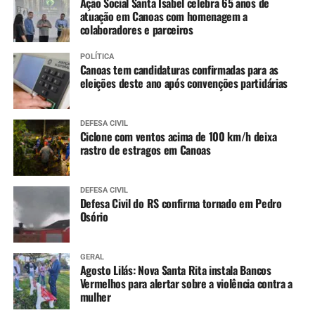
Ação Social Santa Isabel celebra 65 anos de
estabilidade entre São Borja e Itaqui e lenta
atuação em Canoas com homenagem a
colaboradores e parceiros
elevação em Uruguaiana.
Ibirapuitã (Alegrete) – Tendência de declínio, com
POLÍTICA
níveis ainda em inundação ao longo do dia.
Canoas tem candidaturas confirmadas para as
Ibicuí (Manoel Viana) – Tendência de lento
eleições deste ano após convenções partidárias
declínio, com níveis ainda em inundação ao longo
do dia.
DEFESA CIVIL
Caí (Montenegro) – Tendência de estabilidade.
Ciclone com ventos acima de 100 km/h deixa
rastro de estragos em Canoas
Taquari (Taquari) – Tendência de lenta elevação,
devendo entrar em estabilidade ao longo do dia.
Jacuí (Cachoeira do Sul até São Jerônimo) –
DEFESA CIVIL
Constante declínio em Cachoeira do Sul e Rio
Defesa Civil do RS confirma tornado em Pedro
Osório
Pardo, e variando entre estabilidade e lenta
elevação em São Jerônimo.
Jacuí (Ilhas da RMPOA) – Tendência entre
GERAL
estabilidade e lenta elevação, mantendo os níveis
Agosto Lilás: Nova Santa Rita instala Bancos
Vermelhos para alertar sobre a violência contra a
elevados nos próximos dias.
mulher
Sinos (Campo Bom e São Leopoldo) – Tendência