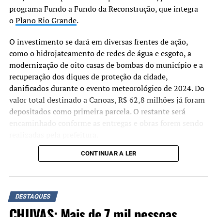
programa Fundo a Fundo da Reconstrução, que integra
provas suficientes para condenar o ex-presidente e seus
o
Plano Rio Grande
.
aliados.
O investimento se dará em diversas frentes de ação,
Demais condenações
como o hidrojateamento de redes de água e esgoto, a
Braga Netto: 26 anos
– Seguindo o voto do relator
modernização de oito casas de bombas do município e a
Alexandre de Moraes, a maioria da Primeira Turma do
recuperação dos diques de proteção da cidade,
STF determinou pena de 26 anos, inicialmente em
danificados durante o evento meteorológico de 2024. Do
reclusão, para o general Walter Braga Netto.
valor total destinado a Canoas, R$ 62,8 milhões já foram
depositados como primeira parcela. O restante será
Anderson Torres: 24 anos –
Os ministros formaram
encaminhado conforme as entregas e obras forem sendo
maioria pela pena de 24 anos de reclusão e multa para
realizadas pela prefeitura.
Anderson Torres.
CONTINUAR A LER
“Não estamos apenas
Almir Garnier: 24 anos –
Seguindo voto do relator
assinando um convênio,
Alexandre de Moraes, a maioria da Primeira Turma
confirmou pena de 24 anos para o almirante Almir
mas efetivamente
DESTAQUES
Garnier, ex-comandante da Marinha. Foi determinado 21
depositando os recursos.
CHUVAS: Mais de 7 mil pessoas
anos e 6 meses de reclusão e 2 anos e 6 meses de