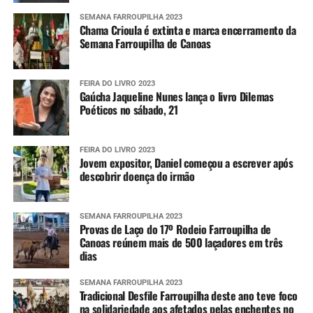
Imagens do radar meteorológico da Defesa
Civil estadual
SEMANA FARROUPILHA 2023
Chama Crioula é extinta e marca encerramento da
Semana Farroupilha de Canoas
Alertas
FEIRA DO LIVRO 2023
Para aumentar o nível de prevenção, as pessoas podem se
Gaúcha Jaqueline Nunes lança o livro Dilemas
cadastrar para receberem os alertas meteorológicos da
Poéticos no sábado, 21
Defesa Civil estadual. Para isso, é necessário enviar o CEP
da localidade por SMS para o número 40199. Em seguida,
FEIRA DO LIVRO 2023
uma confirmação é enviada, tornando o número
Jovem expositor, Daniel começou a escrever após
disponível para receber as informações sempre que elas
descobrir doença do irmão
forem divulgadas.
Também é possível se cadastrar via aplicativo Whatsapp.
SEMANA FARROUPILHA 2023
Provas de Laço do 17º Rodeio Farroupilha de
Para ter acesso ao serviço, é necessário se registrar pelo
Canoas reúnem mais de 500 laçadores em três
telefone (61) 2034-4611 ou clicando
aqui
. Em seguida, é
dias
preciso interagir com o robô de atendimento enviando
um simples “Oi”.
SEMANA FARROUPILHA 2023
Tradicional Desfile Farroupilha deste ano teve foco
na solidariedade aos afetados pelas enchentes no