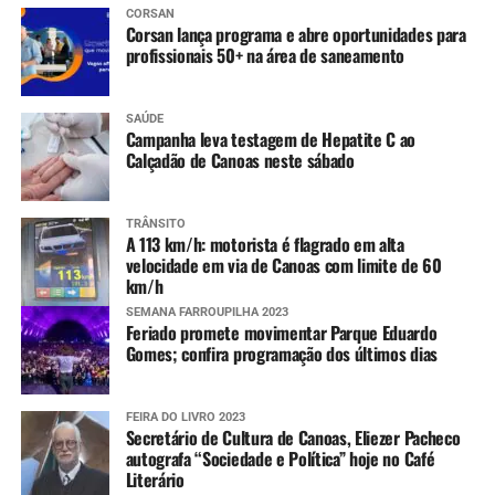
de lento declínio, já retornando para cota de alerta
CORSAN
em Campo Bom.
Corsan lança programa e abre oportunidades para
profissionais 50+ na área de saneamento
Nível de rios e lagos
Mais informações
SAÚDE
Campanha leva testagem de Hepatite C ao
Informações sobre os pontos com bloqueios parciais e
Calçadão de Canoas neste sábado
totais nas estradas do RS e situação das barragens, além
dos avisos e alertas da Defesa Civil e imagens do radar
TRÂNSITO
meteorológico podem ser conferidas nos links abaixo.
A 113 km/h: motorista é flagrado em alta
velocidade em via de Canoas com limite de 60
km/h
Pontos de bloqueios parciais e totais nas
rodovias
SEMANA FARROUPILHA 2023
Feriado promete movimentar Parque Eduardo
Gomes; confira programação dos últimos dias
Situação das barragens
FEIRA DO LIVRO 2023
Aviso e alertas da Defesa Civil estadual
Secretário de Cultura de Canoas, Eliezer Pacheco
autografa “Sociedade e Política” hoje no Café
Literário