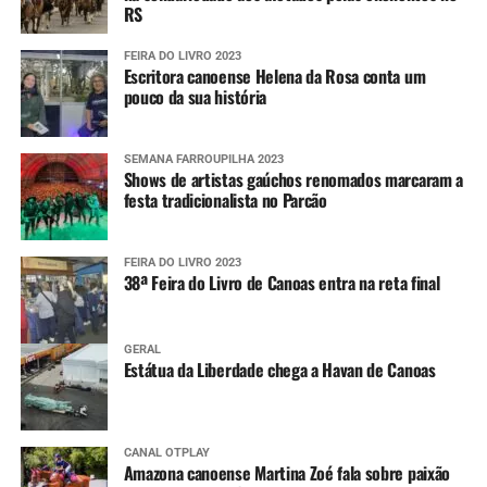
Após a primeira interação, o usuário pode compartilhar
RS
sua localização atual ou qualquer outra do seu interesse
para, dessa forma, receber as mensagens que serão
FEIRA DO LIVRO 2023
Escritora canoense Helena da Rosa conta um
encaminhadas pela Defesa Civil estadual.
pouco da sua história
SEMANA FARROUPILHA 2023
Shows de artistas gaúchos renomados marcaram a
festa tradicionalista no Parcão
FEIRA DO LIVRO 2023
38ª Feira do Livro de Canoas entra na reta final
GERAL
Estátua da Liberdade chega a Havan de Canoas
CANAL OTPLAY
Amazona canoense Martina Zoé fala sobre paixão