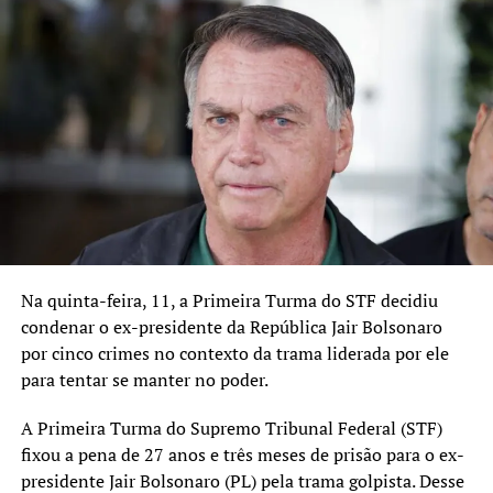
Presidente
Delegado Ranolfo Vieira Junior
Secretário de Segurança Pública de Canoas
Vice-presidente
André da Silva Brito
Secretário para Assuntos da Segurança Pública de
Gravataí
1º Secretário
Roberto Damasceno Rodrigues
Secretário de Segurança Pública de Esteio
Na quinta-feira, 11, a Primeira Turma do STF decidiu
2º Secretário
condenar o ex-presidente da República Jair Bolsonaro
Aldo Bruno Ferreira
por cinco crimes no contexto da trama liderada por ele
Secretário de Segurança Pública de Pelotas
para tentar se manter no poder.
1º Tesoureiro
Coronel Marco Vinicius Aguirre Gouvêa
A Primeira Turma do Supremo Tribunal Federal (STF)
Secretário de Segurança e Mobilidade de Cachoeirinha
fixou a pena de 27 anos e três meses de prisão para o ex-
2º Tesoureiro
presidente Jair Bolsonaro (PL) pela trama golpista. Desse
Tenente-coronel José Paulo Marinho