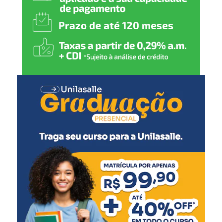
o trabalhador, garantir
direitos e seguir investindo
em políticas públicas que
gerem emprego, renda e
mais qualidade de vida para
todos”, comenta.
O secretário de Cultura e Turismo, Caio Flavio dos
Santos, ressaltou a organização do evento, pensado para
agradar diferentes públicos.
“Todas as secretarias
fizeram muito para que
este evento ocorresse. É
uma festa de integração, de