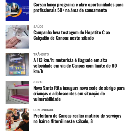
plantinhas que eram da
Corsan lança programa e abre oportunidades para
profissionais 50+ na área de saneamento
minha mãe. Encontrei
minhas amigas. Foi muito
SAÚDE
divertido”, diz.
Campanha leva testagem de Hepatite C ao
Calçadão de Canoas neste sábado
TRÂNSITO
A 113 km/h: motorista é flagrado em alta
velocidade em via de Canoas com limite de 60
km/h
GERAL
Nova Santa Rita inaugura nova sede de abrigo para
crianças e adolescentes em situação de
vulnerabilidade
COMUNIDADE
Prefeitura de Canoas realiza mutirão de serviços
no bairro Niterói neste sábado, 8