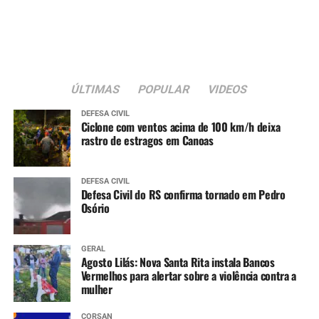
crianças. Gostei muito da
feirinha de artesanato e
minha filha aproveitou
bastante a escolinha de
ÚLTIMAS
POPULAR
VIDEOS
trânsito”, conta.
DEFESA CIVIL
Ciclone com ventos acima de 100 km/h deixa
rastro de estragos em Canoas
A dona de casa Sônia Gomes Chaves, 68, também
participou do evento.
DEFESA CIVIL
Defesa Civil do RS confirma tornado em Pedro
“Adorei a programação.
Osório
Cheguei cedo no parque e
GERAL
fiz aula de dança, ganhei
Agosto Lilás: Nova Santa Rita instala Bancos
Vermelhos para alertar sobre a violência contra a
uma muda de cereja, que
mulher
vou plantar junto das
CORSAN