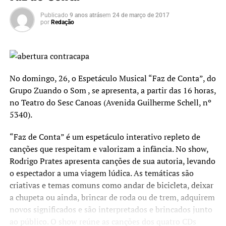
Publicado
9 anos atrás
em
24 de março de 2017
por
Redação
No domingo, 26, o Espetáculo Musical “Faz de Conta”, do
Grupo Zuando o Som , se apresenta, a partir das 16 horas,
no Teatro do Sesc Canoas (Avenida Guilherme Schell, nº
5340).
“Faz de Conta” é um espetáculo interativo repleto de
canções que respeitam e valorizam a infância. No show,
Rodrigo Prates apresenta canções de sua autoria, levando
o espectador a uma viagem lúdica. As temáticas são
criativas e temas comuns como andar de bicicleta, deixar
a chupeta ou ainda, brincar de roda ou de trem, adquirem
novos significados e são interpretados e brincados junto
ao público. O show reúne as canções dos quatro CDs