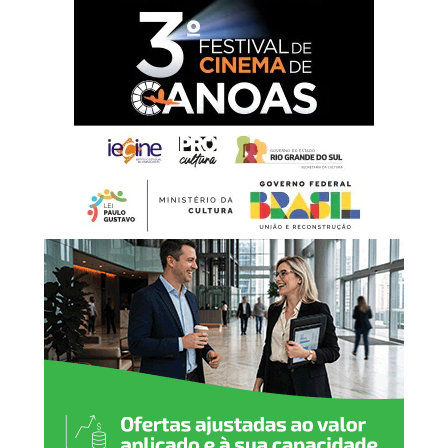
a cada homem e mulher
que, com esforço,
dignidade e dedicação,
constroem diariamente o
desenvolvimento da nossa
cidade. É por meio do
trabalho que fortalecemos
a economia, promovemos a
justiça social e abrimos
caminhos para novas
oportunidades. Neste 1º de
maio, reafirmamos nosso
compromisso em valorizar