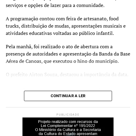
compartilham as suas experiências práticas.
serviços e opções de lazer para a comunidade.
O Curta Fecic é financiado pelo PIC 2023, via Secretaria
A programação contou com feira de artesanato, food
de Cultura e Turismo e Prefeitura de Canoas. A realização
trucks, distribuição de mudas, apresentações musicais e
é da Prosa Filmes, com gestão cultural e produção
atividades educativas voltadas ao público infantil.
executiva da Imago Produtora, apoio do Sesc Canoas e
apoio institucional do Metropolitano RS, Fundacine e
Pela manhã, foi realizado o ato de abertura com a
CurtaENEM.
presença de autoridades e apresentação da Banda da Base
Aérea de Canoas, que executou o hino do município.
Serviço
O prefeito Airton Souza, destacou a importância da data.
O quê: Projeto Curta Fecic (Mostra Estudantil e Painel
Educação)
“O dia do trabalhador é
Quando: 02 de julho, a partir das 14h
CONTINUAR A LER
todos os dias. Mas hoje, de
Onde: Teatro do Sesc Canoas (Av. Guilherme Schell, 5340
– Centro)
modo especial, esta data é
Entrada: Gratuita
PUBLICIDADE
um momento de
Informações: Instagram @festivaldecinemadecanoas
reconhecimento e gratidão