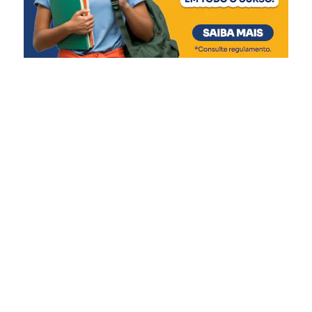
união, onde a gente
pretende fazer com que o
cidadão de Canoas
confraternize e festeje o
Dia do Trabalhador da
melhor forma”, diz.
Moradora do bairro Nossa Senhora das Graças, a
advogada Camila Oliveira Borges, 46, aproveitou a festa
ao lado da filha, Pietra Emanuelly, 7.
“Achei muito legal a
programação, que conta
com atividades para os
adultos e também para as