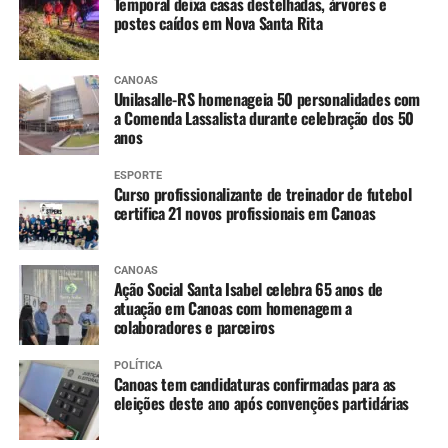
Temporal deixa casas destelhadas, árvores e
estabilidade entre São Borja e Itaqui e lenta
postes caídos em Nova Santa Rita
elevação em Uruguaiana.
Ibirapuitã (Alegrete) – Tendência de declínio, com
CANOAS
níveis ainda em inundação ao longo do dia.
Unilasalle-RS homenageia 50 personalidades com
Ibicuí (Manoel Viana) – Tendência de lento
a Comenda Lassalista durante celebração dos 50
anos
declínio, com níveis ainda em inundação ao longo
do dia.
ESPORTE
Caí (Montenegro) – Tendência de estabilidade.
Curso profissionalizante de treinador de futebol
certifica 21 novos profissionais em Canoas
Taquari (Taquari) – Tendência de lenta elevação,
devendo entrar em estabilidade ao longo do dia.
Jacuí (Cachoeira do Sul até São Jerônimo) –
CANOAS
Constante declínio em Cachoeira do Sul e Rio
Ação Social Santa Isabel celebra 65 anos de
atuação em Canoas com homenagem a
Pardo, e variando entre estabilidade e lenta
colaboradores e parceiros
elevação em São Jerônimo.
Jacuí (Ilhas da RMPOA) – Tendência entre
POLÍTICA
estabilidade e lenta elevação, mantendo os níveis
Canoas tem candidaturas confirmadas para as
eleições deste ano após convenções partidárias
elevados nos próximos dias.
Sinos (Campo Bom e São Leopoldo) – Tendência