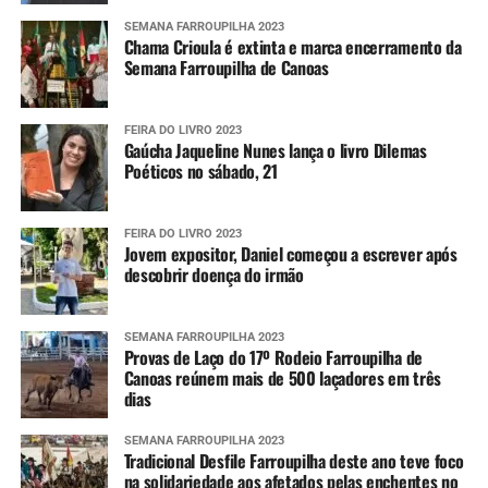
Imagens do radar meteorológico da Defesa
Civil estadual
SEMANA FARROUPILHA 2023
Chama Crioula é extinta e marca encerramento da
Semana Farroupilha de Canoas
Alertas
FEIRA DO LIVRO 2023
Para aumentar o nível de prevenção, as pessoas podem se
Gaúcha Jaqueline Nunes lança o livro Dilemas
cadastrar para receberem os alertas meteorológicos da
Poéticos no sábado, 21
Defesa Civil estadual. Para isso, é necessário enviar o CEP
da localidade por SMS para o número 40199. Em seguida,
FEIRA DO LIVRO 2023
uma confirmação é enviada, tornando o número
Jovem expositor, Daniel começou a escrever após
disponível para receber as informações sempre que elas
descobrir doença do irmão
forem divulgadas.
Também é possível se cadastrar via aplicativo Whatsapp.
SEMANA FARROUPILHA 2023
Provas de Laço do 17º Rodeio Farroupilha de
Para ter acesso ao serviço, é necessário se registrar pelo
Canoas reúnem mais de 500 laçadores em três
telefone (61) 2034-4611 ou clicando
aqui
. Em seguida, é
dias
preciso interagir com o robô de atendimento enviando
um simples “Oi”.
SEMANA FARROUPILHA 2023
Tradicional Desfile Farroupilha deste ano teve foco
na solidariedade aos afetados pelas enchentes no