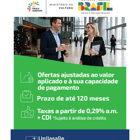
preventiva e temporária, com prazo de até 90 dias,
BCG (dose única)
conforme previsto na legislação. Durante esse período, os
produtos ficam impedidos de serem vendidos ou
Hepatite B (1
ª
dose)
utilizados até que a situação seja avaliada.
2 meses
:
Pentavalente (1ª dose)
Pólio (1ª dose)
Pneumocócica (1ª dose)
Rotavírus (1ª dose)
3 meses
:
Meningocócica C (1ª dose)
4 meses
:
Pentavalente (2ª dose)