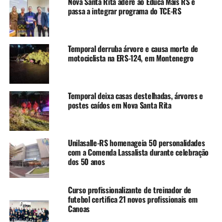
Nova Santa Rita adere ao Educa Mais RS e
início da vida sexual, o que não corresponde à finalidade
passa a integrar programa do TCE-RS
da imunização.
“Queremos garantir a
Temporal derruba árvore e causa morte de
motociclista na ERS-124, em Montenegro
proteção desse público,
pensando em uma vacina
que consegue prevenir
Temporal deixa casas destelhadas, árvores e
postes caídos em Nova Santa Rita
alguns tipos de câncer, que
é uma doença que pode
levar a óbito”, disse.
Unilasalle-RS homenageia 50 personalidades
com a Comenda Lassalista durante celebração
dos 50 anos
O HPV é uma infecção sexualmente transmissível e está
relacionado à maioria dos casos de câncer do colo do
Curso profissionalizante de treinador de
útero, além de outros tipos como câncer de ânus, pênis,
futebol certifica 21 novos profissionais em
Canoas
boca e orofaringe.