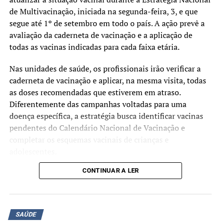
de Multivacinação, iniciada na segunda-feira, 3, e que
segue até 1º de setembro em todo o país. A ação prevê a
avaliação da caderneta de vacinação e a aplicação de
todas as vacinas indicadas para cada faixa etária.
Nas unidades de saúde, os profissionais irão verificar a
caderneta de vacinação e aplicar, na mesma visita, todas
as doses recomendadas que estiverem em atraso.
Diferentemente das campanhas voltadas para uma
doença específica, a estratégia busca identificar vacinas
pendentes do Calendário Nacional de Vacinação e
completar os esquemas vacinais de crianças e
adolescentes.
CONTINUAR A LER
Segundo o Ministério da Saúde, a mobilização tem como
objetivo ampliar as coberturas vacinais e facilitar o
acesso às vacinas oferecidas gratuitamente pelo Sistema
Único de Saúde (SUS). A atualização da caderneta
SAÚDE
contribui para a prevenção de doenças imunopreveníveis