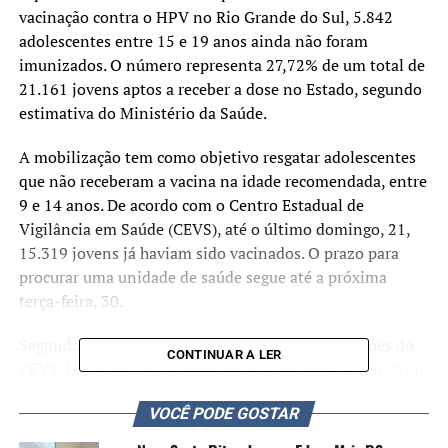
vacinação contra o HPV no Rio Grande do Sul, 5.842
adolescentes entre 15 e 19 anos ainda não foram
imunizados. O número representa 27,72% de um total de
21.161 jovens aptos a receber a dose no Estado, segundo
estimativa do Ministério da Saúde.
A mobilização tem como objetivo resgatar adolescentes
que não receberam a vacina na idade recomendada, entre
9 e 14 anos. De acordo com o Centro Estadual de
Vigilância em Saúde (CEVS), até o último domingo, 21,
15.319 jovens já haviam sido vacinados. O prazo para
procurar uma unidade de saúde segue até a próxima
terça-feira, 30.
Segundo a chefe substituta da Seção de Imunizações do
CONTINUAR A LER
CEVS, Isabela Castro, a resistência de pais e responsáveis
ainda é um dos principais fatores que impactam a adesão.
VOCÊ PODE GOSTAR
Ela explica que parte das famílias associa a vacina ao