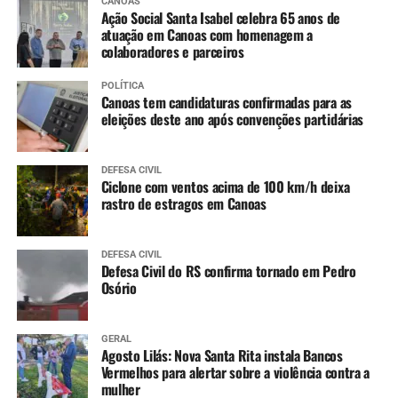
CANOAS
Dengue (2 doses, com intervalo de 3 meses entre
Ação Social Santa Isabel celebra 65 anos de
as doses)
atuação em Canoas com homenagem a
colaboradores e parceiros
11 a 14 anos
:
POLÍTICA
Canoas tem candidaturas confirmadas para as
Meningo ACWY (dose única)
eleições deste ano após convenções partidárias
DEFESA CIVIL
Ciclone com ventos acima de 100 km/h deixa
rastro de estragos em Canoas
DEFESA CIVIL
Defesa Civil do RS confirma tornado em Pedro
Osório
GERAL
Agosto Lilás: Nova Santa Rita instala Bancos
Vermelhos para alertar sobre a violência contra a
mulher