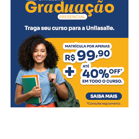
Pólio (2ª dose)
Pneumocócica (2ª dose)
Rotavírus (2ª dose)
5 meses
:
Meningocócica C (2ª dose)
6 meses
:
Pentavalente (3ª dose)
Pólio (3ª dose)
Influenza
Covid-19 (1ª dose)
7 meses
:
Covid-19 (2ª dose)