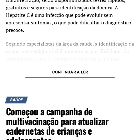
Durante a ação, serão disponibilizados testes rápidos,
gratuitos e seguros para identificação da doença. A
Hepatite C é uma infecção que pode evoluir sem
apresentar sintomas, o que pode dificultar o diagnóstico
precoce.
Segundo especialistas da área da saúde, a identificação da
doença em estágio inicial aumenta as possibilidades de
tratamento e cura. A testagem é uma das principais
formas de detectar a infecção e encaminhar os pacientes
CONTINUAR A LER
para acompanhamento adequado.
A iniciativa é organizada pelos Rotary Clubs Canoas
Industrial, Canoas, Canoas Nordeste e Canoas
SAÚDE
Integração, com o objetivo de ampliar o acesso à
Começou a campanha de
informação e estimular a realização do diagnóstico.
multivacinação para atualizar
cadernetas de crianças e