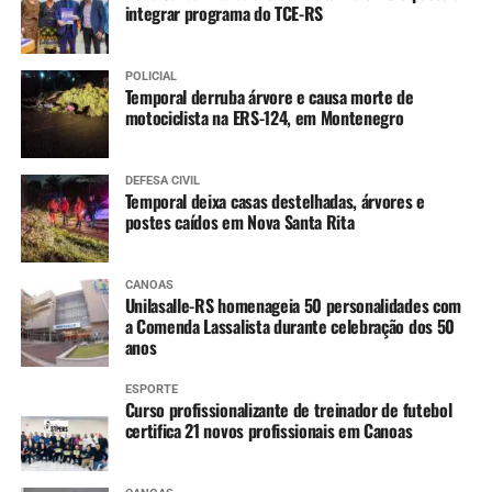
integrar programa do TCE-RS
Varicela (1ª dose)
Hepatite A (1ª dose)
POLICIAL
Temporal derruba árvore e causa morte de
4 anos
:
motociclista na ERS-124, em Montenegro
Tríplice bacteriana – DTP (2ª dose reforço)
Pólio (2ª dose reforço)
DEFESA CIVIL
Temporal deixa casas destelhadas, árvores e
postes caídos em Nova Santa Rita
A partir dos 7 anos
:
Difteria e Tétano –
dT
(3 doses, conforme histórico
CANOAS
Unilasalle-RS homenageia 50 personalidades com
vacinal)
a Comenda Lassalista durante celebração dos 50
anos
9 a 14 anos
:
ESPORTE
HPV (dose única)
Curso profissionalizante de treinador de futebol
certifica 21 novos profissionais em Canoas
10 a 14 anos
: