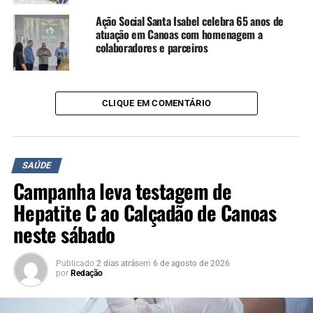
A vacinação de rotina para crianças e adolescentes de 9 a
Ação Social Santa Isabel celebra 65 anos de
14 anos segue disponível durante todo o ano na rede
atuação em Canoas com homenagem a
colaboradores e parceiros
pública. Em 2025, a cobertura no Estado chegou a 90,67%
entre meninas e 79,1% entre meninos.
Segundo Isabela, os índices mostram avanço,
CLIQUE EM COMENTÁRIO
principalmente entre os meninos, mas ainda há espaço
para ampliar a adesão.
“Com relação à vacinação
SAÚDE
Campanha leva testagem de
dos meninos, a gente ficava
Hepatite C ao Calçadão de Canoas
ali na casa dos 50 ou 55%.
neste sábado
Já no ano passado
atingimos 79%, mas a
Publicado
2 dias atrás
em
6 de agosto de 2026
por
Redação
gente precisa continuar,
avançar”, afirmou.