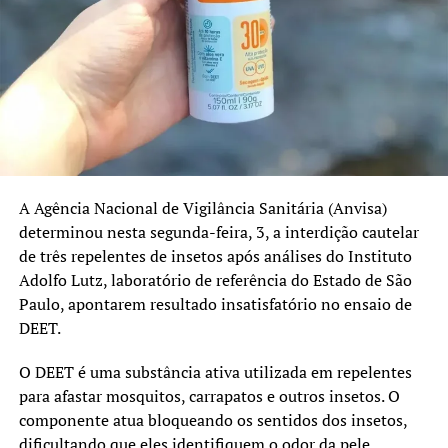
outros ainda apresentam índices abaixo dos 95%
recomendados.
No Rio Grande do Sul, as coberturas registradas em 2025
foram:
Pentavalente: 91%
Poliomielite: 91%
A Agência Nacional de Vigilância Sanitária (Anvisa)
Pneumocócica: 96%
determinou nesta segunda-feira, 3, a interdição cautelar
de três repelentes de insetos após análises do Instituto
Tríplice Viral: 95%
Adolfo Lutz, laboratório de referência do Estado de São
HPV e sarampo recebem atenção especial
Paulo, apontarem resultado insatisfatório no ensaio de
DEET.
Além da atualização das vacinas de rotina, a campanha
também reforça a importância da imunização contra o
O DEET é uma substância ativa utilizada em repelentes
HPV e o sarampo.
para afastar mosquitos, carrapatos e outros insetos. O
componente atua bloqueando os sentidos dos insetos,
O prazo da estratégia extraordinária de vacinação contra
dificultando que eles identifiquem o odor da pele