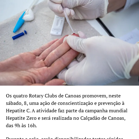
Na rede pública, a vacina protege contra quatro tipos do
vírus. Na rede privada, o custo pode variar entre R$ 800 e
R$ 1 mil por dose em Porto Alegre.
TÓPICOS RELACIONADOS:
CANOAS
FEATURED
RIO GRANDE DO SUL
SAÚDE
VACINA HPV
A SEGUIR UP
Nova Santa Rita realiza ação itinerante de vacinação contra
a Influenza neste sábado, 27
NÃO SE ESQUEÇA
Hospital Universitário de Canoas amplia cirurgias eletivas e
Os quatro Rotary Clubs de Canoas promovem, neste
passa a realizar procedimentos aos sábados
sábado, 8, uma ação de conscientização e prevenção à
Hepatite C. A atividade faz parte da campanha mundial
Hepatite Zero e será realizada no Calçadão de Canoas,
das 9h às 16h.