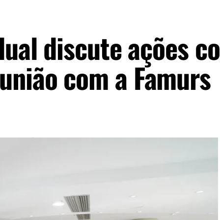
adual discute ações c
eunião com a Famurs