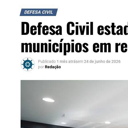
DEFESA CIVIL
Defesa Civil est
municípios em r
Publicado
1 mês atrás
em
24 de junho de 2026
por
Redação