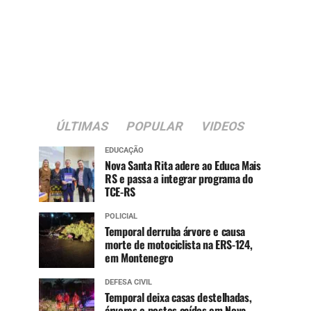
ÚLTIMAS
POPULAR
VIDEOS
EDUCAÇÃO
Nova Santa Rita adere ao Educa Mais
RS e passa a integrar programa do
TCE-RS
POLICIAL
Temporal derruba árvore e causa
morte de motociclista na ERS-124,
em Montenegro
DEFESA CIVIL
Temporal deixa casas destelhadas,
árvores e postes caídos em Nova