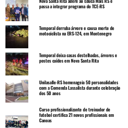
Nova Santa Rita adere ao Educa Mais RS e
passa a integrar programa do TCE-RS
NÃO SE ESQUEÇA
Caravana de Empregos acontece nesta quarta-feira, 3, no
bairro Niterói
Temporal derruba árvore e causa morte de
motociclista na ERS-124, em Montenegro
Temporal deixa casas destelhadas, árvores e
postes caídos em Nova Santa Rita
Unilasalle-RS homenageia 50 personalidades
com a Comenda Lassalista durante celebração
dos 50 anos
Curso profissionalizante de treinador de
futebol certifica 21 novos profissionais em
Canoas