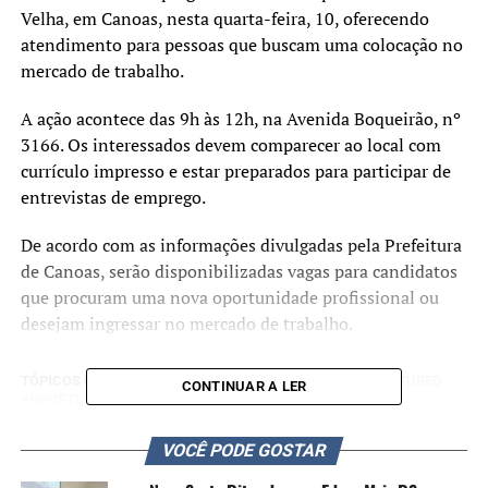
Velha, em Canoas, nesta quarta-feira, 10, oferecendo
atendimento para pessoas que buscam uma colocação no
mercado de trabalho.
A ação acontece das 9h às 12h, na Avenida Boqueirão, nº
3166. Os interessados devem comparecer ao local com
currículo impresso e estar preparados para participar de
entrevistas de emprego.
De acordo com as informações divulgadas pela Prefeitura
de Canoas, serão disponibilizadas vagas para candidatos
que procuram uma nova oportunidade profissional ou
desejam ingressar no mercado de trabalho.
TÓPICOS RELACIONADOS:
CANOAS
EMPREGO
FEATURED
CONTINUAR A LER
OPORTUNIDADE
A SEGUIR UP
VOCÊ PODE GOSTAR
Caravana de Empregos será realizada no dia 17 de junho no
Calçadão de Canoas