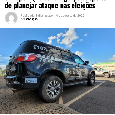
de planejar ataque nas eleições
queda de árvore atingiu um carro e bloqueou
parcialmente a pista. Ninguém ficou ferido. Os bombeiros
Publicado
4 dias atrás
em
4 de agosto de 2026
realizaram a remoção da árvore e do veículo para a
por
Redação
liberação do trânsito.