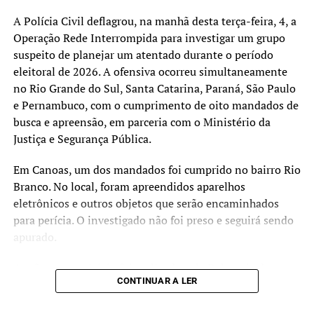
A Polícia Civil deflagrou, na manhã desta terça-feira, 4, a
Operação Rede Interrompida para investigar um grupo
suspeito de planejar um atentado durante o período
eleitoral de 2026. A ofensiva ocorreu simultaneamente
no Rio Grande do Sul, Santa Catarina, Paraná, São Paulo
e Pernambuco, com o cumprimento de oito mandados de
busca e apreensão, em parceria com o Ministério da
Justiça e Segurança Pública.
Em Canoas, um dos mandados foi cumprido no bairro Rio
Branco. No local, foram apreendidos aparelhos
eletrônicos e outros objetos que serão encaminhados
para perícia. O investigado não foi preso e seguirá sendo
apurado.
A ação no município foi realizada pela Delegacia de
CONTINUAR A LER
Repressão às Ações Criminosas Organizadas (Draco) de
Canoas, em apoio à investigação conduzida pela Polícia