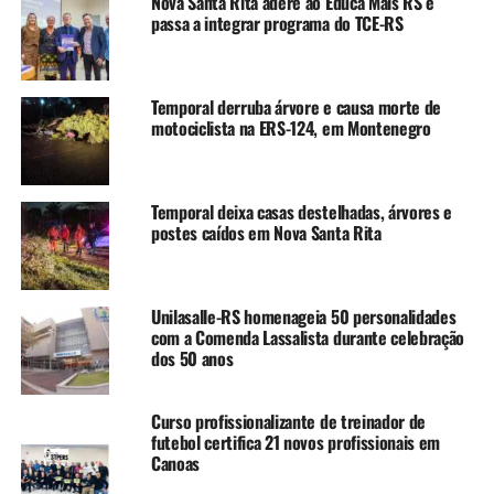
Nova Santa Rita adere ao Educa Mais RS e
haviam sido apagadas, mas o aparelho foi encaminhado
passa a integrar programa do TCE-RS
para perícia técnica na tentativa de recuperar o conteúdo
das conversas.
Temporal derruba árvore e causa morte de
As duas crianças foram retiradas do convívio familiar e
motociclista na ERS-124, em Montenegro
acolhidas pelo Conselho Tutelar.
TÓPICOS RELACIONADOS:
ABUSO INFANTIL
CANOAS
Temporal deixa casas destelhadas, árvores e
FEATURED
POLICIAL
VIOLÊNCIA
postes caídos em Nova Santa Rita
A SEGUIR UP
Polícia Civil deflagra Operação Judas para investigar
esquema criminoso em empresa de Cachoeirinha
Unilasalle-RS homenageia 50 personalidades
com a Comenda Lassalista durante celebração
NÃO SE ESQUEÇA
dos 50 anos
Operação Recall mira grupo suspeito de aplicar golpes
com boletos falsos de financiamentos de veículos
Curso profissionalizante de treinador de
futebol certifica 21 novos profissionais em
Canoas