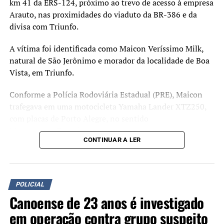
km 41 da ERS-124, próximo ao trevo de acesso à empresa
Arauto, nas proximidades do viaduto da BR-386 e da
divisa com Triunfo.
A vítima foi identificada como Maicon Veríssimo Milk,
natural de São Jerônimo e morador da localidade de Boa
Vista, em Triunfo.
Conforme a Polícia Rodoviária Estadual (PRE), Maicon
trafegava em uma motocicleta Yamaha Lander XTZ250,
com placas de Porto Alegre, no sentido
Montenegro/Triunfo, quando uma árvore, que seria um
CONTINUAR A LER
eucalipto de grande porte, caiu sobre a pista e atingiu o
veículo em razão dos fortes ventos provocados pelo
temporal.
POLICIAL
Equipes do Corpo de Bombeiros Militar atenderam a
Canoense de 23 anos é investigado
ocorrência, mas o motociclista morreu no local.
em operação contra grupo suspeito
Na mesma rodovia, na altura do bairro Estação, outra