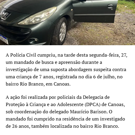
A investigação teve início após a análise de um relatório
técnico elaborado pelo Ciberlab, laboratório vinculado ao
Ministério da Justiça e Segurança Pública.
Segundo a Polícia Civil, os suspeitos têm entre 19 e 31
anos e são investigados, em tese, pelos crimes de
associação criminosa, incitação ao crime, apologia de
A Polícia Civil cumpriu, na tarde desta segunda-feira, 27,
crime ou criminoso e infrações previstas na legislação
um mandado de busca e apreensão durante a
antirracismo. Até o momento, os fatos não foram
investigação de uma suposta abordagem suspeita contra
enquadrados na Lei de Terrorismo. A responsabilização
uma criança de 7 anos, registrada no dia 6 de julho, no
individual dependerá da análise pericial do material
bairro Rio Branco, em Canoas.
apreendido e da conclusão do inquérito.
A ação foi realizada por policiais da Delegacia de
Proteção à Criança e ao Adolescente (DPCA) de Canoas,
sob coordenação do delegado Maurício Barison. O
mandado foi cumprido na residência de um investigado
de 26 anos, também localizada no bairro Rio Branco.