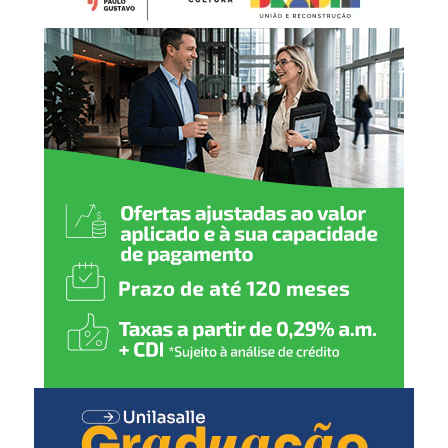
foi possível após exame pericial de imagens realizado por
peritos do Instituto-Geral de Perícias (IGP-RS). As
investigações seguem em andamento para esclarecer
todas as circunstâncias da ocorrência.
Em cumprimento ao artigo 143 do Estatuto da Criança e
do Adolescente (ECA), a identidade da vítima é
preservada e não serão divulgadas informações que
possam permitir sua identificação.
A Polícia Civil orienta que informações sobre crimes
envolvendo crianças e adolescentes podem ser
repassadas de forma anônima à Delegacia de Proteção à
Criança e ao Adolescente (DPCA) de Canoas. As
denúncias podem ser feitas pelo WhatsApp (51) 98459-
0259 ou pela linha direta (51) 3425-9056.