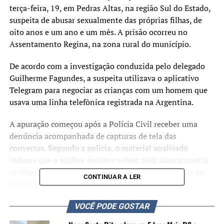
terça-feira, 19, em
Pedras Altas
, na região Sul do Estado,
suspeita de abusar sexualmente das próprias filhas, de
oito anos e um ano e um mês. A prisão ocorreu no
Assentamento Regina, na zona rural do município.
De acordo com a investigação conduzida pelo delegado
Guilherme Fagundes
, a suspeita utilizava o aplicativo
Telegram para negociar as crianças com um homem que
usava uma linha telefônica registrada na Argentina.
A apuração começou após a Polícia Civil receber uma
denúncia acompanhada de capturas de tela das
conversas. Segundo a polícia, o material analisado
indicou que a mulher enviava vídeos com abusos contra
as crianças e também negociava a entrega das filhas ao
CONTINUAR A LER
suspeito em troca de pagamentos em dinheiro.
Durante o cumprimento do mandado, os agentes
VOCÊ PODE GOSTAR
apreenderam o celular da investigada. As mensagens