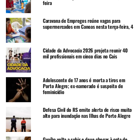
PORTO ALEGRE
feira
A SEGUIR UP
Caravana de Empregos acontece nesta quinta-feira, 28, na
Caravana de Empregos reúne vagas para
Ulbra, no bairro São José
supermercados em Canoas nesta terça-feira, 4
NÃO SE ESQUEÇA
Caravana de Empregos acontece nesta quarta-feira, 20, no
bairro Igara, em Canoas
Cidade da Advocacia 2026 projeta reunir 40
mil profissionais em cinco dias no Cais
Adolescente de 17 anos é morta a tiros em
Porto Alegre; ex-namorado é suspeito de
feminicídio
Defesa Civil do RS emite alerta de risco muito
alto para inundação nas Ilhas de Porto Alegre
Guaíba volta a subir e deve chegar à cota de