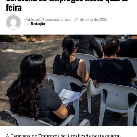
feira
Publicado
2 semanas atrás
em
21 de julho de 2026
por
Redação
A Caravana de Empregos será realizada nesta quarta-