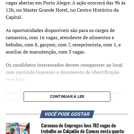
vagas abertas em Porto Alegre. A ação ocorrerá das 9h às
12h, no Master Grande Hotel, no Centro Histórico da
Capital.
As oportunidades disponíveis são para os cargos de
camareira, com 16 vagas, atendente de alimentos e
bebidas, com 8, garçom, com 7, recepcionista, com 5, e
auxiliar de manutenção, com 3 vagas.
Os candidatos interessados devem comparecer ao local
com currículo impresso e documento de identificação
com foto.
Segundo a empresa, a iniciativa busca ampliar o quadro
CONTINUAR A LER
de funcionários da rede. A edição anterior do feirão,
realizada em abril, resultou no preenchimento de mais
de 50 vagas.
VOCÊ PODE GOSTAR
Caravana de Empregos leva 782 vagas de
TÓPICOS RELACIONADOS:
trabalho ao Calçadão de Canoas nesta quarta-
EMPREGO
HOTEL