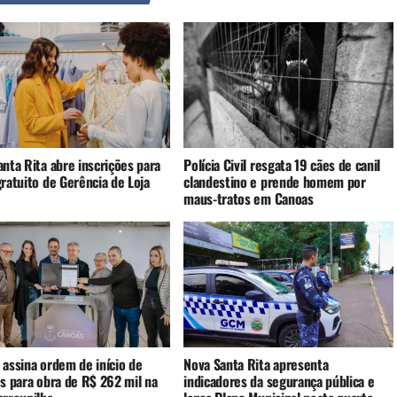
nta Rita abre inscrições para
Polícia Civil resgata 19 cães de canil
ratuito de Gerência de Loja
clandestino e prende homem por
maus-tratos em Canoas
 assina ordem de início de
Nova Santa Rita apresenta
os para obra de R$ 262 mil na
indicadores da segurança pública e