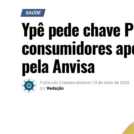
SAÚDE
Ypê pede chave P
consumidores ap
pela Anvisa
Publicado
3 meses atrás
em
15 de maio de 2026
por
Redação