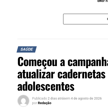
EMEF F
SAÚDE
Começou a campanha
atualizar cadernetas
adolescentes
Publicado
2 dias atrás
em
4 de agosto de 2026
por
Redação