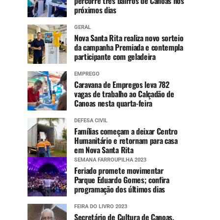
percorre três bairros de Canoas nos
próximos dias
GERAL
Nova Santa Rita realiza novo sorteio
da campanha Premiada e contempla
participante com geladeira
EMPREGO
Caravana de Empregos leva 782
vagas de trabalho ao Calçadão de
Canoas nesta quarta-feira
DEFESA CIVIL
Famílias começam a deixar Centro
Humanitário e retornam para casa
em Nova Santa Rita
SEMANA FARROUPILHA 2023
Feriado promete movimentar
Parque Eduardo Gomes; confira
programação dos últimos dias
FEIRA DO LIVRO 2023
Secretário de Cultura de Canoas,