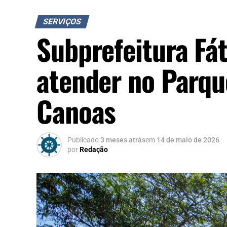
SERVIÇOS
Subprefeitura Fá
atender no Parq
Canoas
Publicado
3 meses atrás
em
14 de maio de 2026
por
Redação