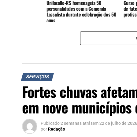
Unilasalle-RS homenageia 50
Curso p
personalidades com a Comenda
de fute
Lassalista durante celebração dos 50
profis
anos
SERVIÇOS
Fortes chuvas afeta
em nove municípios 
Publicado
2 semanas atrás
em
22 de julho de 202
por
Redação