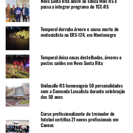
Nova Santa Rita adere ao Educa Mais RS e
pessoas no início da ação. Os atendimentos realizados
passa a integrar programa do TCE-RS
representam redução de 15,4% desse total.
O prefeito de Canoas,
Airton Souza
, comentou os
Temporal derruba árvore e causa morte de
atendimentos realizados.
motociclista na ERS-124, em Montenegro
“Foram muitas consultas,
exames e cirurgias, dando
Temporal deixa casas destelhadas, árvores e
postes caídos em Nova Santa Rita
dignidade novamente para
as pessoas enxergarem.
Estamos cuidando das
Unilasalle-RS homenageia 50 personalidades
com a Comenda Lassalista durante celebração
pessoas e cumprindo a
dos 50 anos
nossa missão.”
Curso profissionalizante de treinador de
futebol certifica 21 novos profissionais em
O CEO da Associação Saúde em Movimento (ASM),
Canoas
Cláudio Vitti
, destacou o impacto da ação.