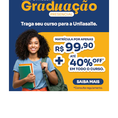
Pólio (2ª dose)
Pneumocócica (2ª dose)
Rotavírus (2ª dose)
5 meses
:
Meningocócica C (2ª dose)
6 meses
:
Pentavalente (3ª dose)
Pólio (3ª dose)
Influenza
Covid-19 (1ª dose)
7 meses
:
Covid-19 (2ª dose)