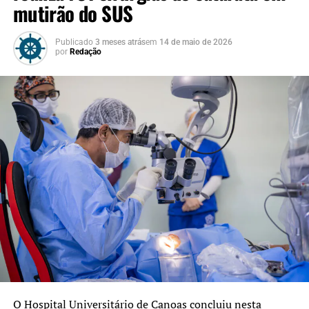
mutirão do SUS
Publicado
3 meses atrás
em
14 de maio de 2026
por
Redação
O
Hospital Universitário de Canoas
concluiu nesta