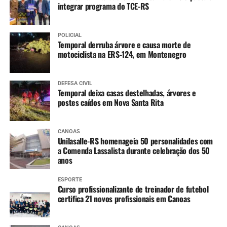
integrar programa do TCE-RS
Varicela (1ª dose)
Hepatite A (1ª dose)
POLICIAL
Temporal derruba árvore e causa morte de
4 anos
:
motociclista na ERS-124, em Montenegro
Tríplice bacteriana – DTP (2ª dose reforço)
Pólio (2ª dose reforço)
DEFESA CIVIL
Temporal deixa casas destelhadas, árvores e
postes caídos em Nova Santa Rita
A partir dos 7 anos
:
Difteria e Tétano –
dT
(3 doses, conforme histórico
CANOAS
Unilasalle-RS homenageia 50 personalidades com
vacinal)
a Comenda Lassalista durante celebração dos 50
anos
9 a 14 anos
:
ESPORTE
HPV (dose única)
Curso profissionalizante de treinador de futebol
certifica 21 novos profissionais em Canoas
10 a 14 anos
: