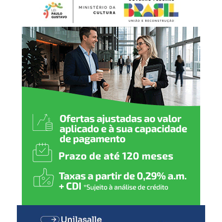
preventiva e temporária, com prazo de até 90 dias,
BCG (dose única)
conforme previsto na legislação. Durante esse período, os
produtos ficam impedidos de serem vendidos ou
Hepatite B (1
ª
dose)
utilizados até que a situação seja avaliada.
2 meses
:
Pentavalente (1ª dose)
Pólio (1ª dose)
Pneumocócica (1ª dose)
Rotavírus (1ª dose)
3 meses
:
Meningocócica C (1ª dose)
4 meses
:
Pentavalente (2ª dose)