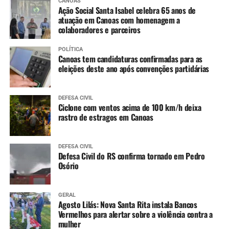
CANOAS
Dengue (2 doses, com intervalo de 3 meses entre
Ação Social Santa Isabel celebra 65 anos de
as doses)
atuação em Canoas com homenagem a
colaboradores e parceiros
11 a 14 anos
:
POLÍTICA
Canoas tem candidaturas confirmadas para as
Meningo ACWY (dose única)
eleições deste ano após convenções partidárias
DEFESA CIVIL
Ciclone com ventos acima de 100 km/h deixa
rastro de estragos em Canoas
DEFESA CIVIL
Defesa Civil do RS confirma tornado em Pedro
Osório
GERAL
Agosto Lilás: Nova Santa Rita instala Bancos
Vermelhos para alertar sobre a violência contra a
mulher