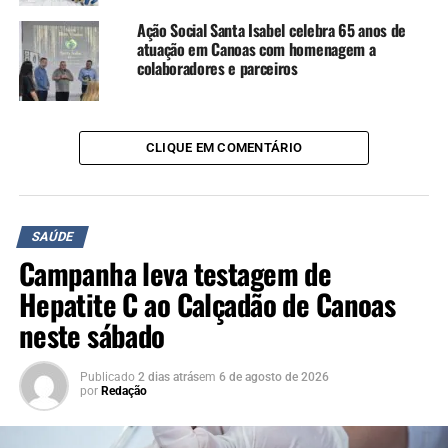
Ação Social Santa Isabel celebra 65 anos de
“Poder trazer para o HU
atuação em Canoas com homenagem a
colaboradores e parceiros
algo tão grandioso, que
consiga impactar e fazer a
diferença na vida de tantos
CLIQUE EM COMENTÁRIO
pacientes em tão pouco
tempo, é algo que eu
SAÚDE
sempre sonhei e idealizei. É
Campanha leva testagem de
devolver dignidade para as
Hepatite C ao Calçadão de Canoas
pessoas, permitir que elas
neste sábado
voltem a enxergar e
tenham ainda mais
Publicado
2 dias atrás
em
6 de agosto de 2026
por
Redação
qualidade de vida”, afirmou.