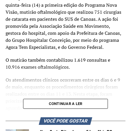
quinta-feira (14) a primeira edição do Programa Nova
Visão, mutirão oftalmológico que realizou 751 cirurgias
de catarata em pacientes do SUS de Canoas. A ação foi
promovida pela
Associação Saúde em Movimento
,
gestora do hospital, com apoio da Prefeitura de Canoas,
do
Grupo Hospitalar Conceição
, por meio do programa
Agora Tem Especialistas, e do Governo Federal.
O mutirão também contabilizou 1.619 consultas e
10.916 exames oftalmológicos.
Os atendimentos clínicos ocorreram entre os dias 6 e 9
de maio, enquanto os procedimentos cirúrgicos foram
realizados entre os dias 11 e 13. Nesta etapa, foram
priorizados pacientes com mais de 60 anos que
CONTINUAR A LER
aguardavam na fila de regulação do SUS.
Segundo dados divulgados pelo hospital, a fila para
VOCÊ PODE GOSTAR
atendimentos oftalmológicos em Canoas era de 10.512