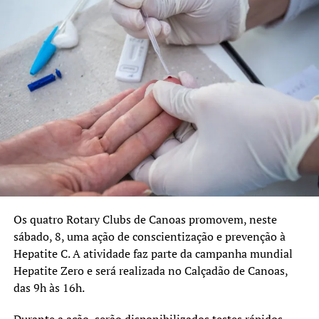
Vitti também relatou um dos casos acompanhados
durante o mutirão.
“Conversei com diversos
pacientes que aguardavam
há mais de um ano sem
conseguir enxergar
adequadamente. Mas uma
história me tocou de forma
especial: uma paciente
Os quatro Rotary Clubs de Canoas promovem, neste
estava há cinco anos sem
sábado, 8, uma ação de conscientização e prevenção à
Hepatite C. A atividade faz parte da campanha mundial
enxergar do olho direito e,
Hepatite Zero e será realizada no Calçadão de Canoas,
em apenas dois minutos de
das 9h às 16h.
cirurgia, tudo mudou. O