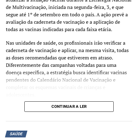
praticamente todos os
de Multivacinação, iniciada na segunda-feira, 3, e que
pacientes atendidos eram
segue até 1º de setembro em todo o país. A ação prevê a
avaliação da caderneta de vacinação e a aplicação de
idosos e apresentavam
todas as vacinas indicadas para cada faixa etária.
dificuldades severas de
Nas unidades de saúde, os profissionais irão verificar a
visão”, ressaltou.
caderneta de vacinação e aplicar, na mesma visita, todas
as doses recomendadas que estiverem em atraso.
A próxima edição do mutirão está prevista para a
Diferentemente das campanhas voltadas para uma
segunda quinzena de agosto. Nesta nova etapa, devem
doença específica, a estratégia busca identificar vacinas
ser realizadas as cirurgias do segundo olho dos pacientes
pendentes do Calendário Nacional de Vacinação e
já atendidos, além dos procedimentos de pessoas que
completar os esquemas vacinais de crianças e
passaram por consulta, mas ainda não realizaram
adolescentes.
cirurgia.
CONTINUAR A LER
Segundo o Ministério da Saúde, a mobilização tem como
O diretor técnico do hospital,
Fernando Farias
, afirmou
objetivo ampliar as coberturas vacinais e facilitar o
que a ausência de pacientes agendados segue sendo um
acesso às vacinas oferecidas gratuitamente pelo Sistema
dos principais desafios enfrentados pela instituição.
Único de Saúde (SUS). A atualização da caderneta
SAÚDE
contribui para a prevenção de doenças imunopreveníveis