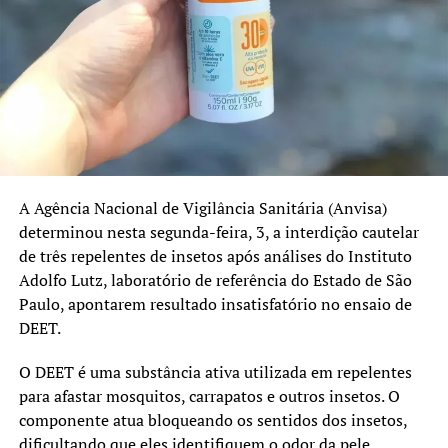
“Quando o paciente avisa
outros ainda apresentam índices abaixo dos 95%
recomendados.
que não poderá vir,
conseguimos chamar outra
No Rio Grande do Sul, as coberturas registradas em 2025
foram:
pessoa da fila e ampliar
ainda mais a assistência
Pentavalente: 91%
para quem precisa”,
Poliomielite: 91%
A Agência Nacional de Vigilância Sanitária (Anvisa)
completou.
Pneumocócica: 96%
determinou nesta segunda-feira, 3, a interdição cautelar
de três repelentes de insetos após análises do Instituto
Tríplice Viral: 95%
Adolfo Lutz, laboratório de referência do Estado de São
TÓPICOS RELACIONADOS:
CANOAS
FEATURED
HPV e sarampo recebem atenção especial
Paulo, apontarem resultado insatisfatório no ensaio de
HOSPITAL UNIVERSITÁIO DE CANOAS
OFTALMOLOGIA
SAÚDE
DEET.
Além da atualização das vacinas de rotina, a campanha
também reforça a importância da imunização contra o
A SEGUIR UP
O DEET é uma substância ativa utilizada em repelentes
Anvisa mantém suspensão de produtos da Ypê por risco de
HPV e o sarampo.
para afastar mosquitos, carrapatos e outros insetos. O
contaminação microbiológica
componente atua bloqueando os sentidos dos insetos,
O prazo da estratégia extraordinária de vacinação contra
NÃO SE ESQUEÇA
dificultando que eles identifiquem o odor da pele