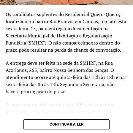
falando de famílias que
vivem em áreas apontadas
Os candidatos suplentes do Residencial Quero-Quero,
localizado no bairro Rio Branco, em Canoas, têm até esta
pelos estudos técnicos
sexta-feira, 15, para entregar a documentação na
como de risco muito alto.
Secretaria Municipal de Habitação e Regularização
Fundiária (SMHRF). O não comparecimento dentro do
Nosso objetivo é oferecer
prazo pode resultar na perda da chance de convocação.
uma alternativa segura e
A entrega deve ser feita na sede da SMHRF, na Rua
definitiva para essas
Açorianos, 255, bairro Nossa Senhora das Graças. O
pessoas, garantindo mais
atendimento ocorre até quinta-feira das 12h às 18h e na
tranquilidade e proteção
sexta-feira das 8h às 14h. Segundo a Secretaria, não
haverá prorrogação do prazo.
para o futuro”, destacou.
O empreendimento contará com 200 apartamentos
destinados a famílias com renda mensal de até R$
As moradias fazem parte dos esforços de reconstrução e
2.850,00. Ao todo, foram chamados 360 candidatos,
adaptação do município diante dos eventos climáticos
CONTINUAR A LER
sendo 100 suplentes. Caso haja desistências ou
extremos registrados nos últimos anos, reforçando o
irregularidades, os suplentes poderão ser convocados