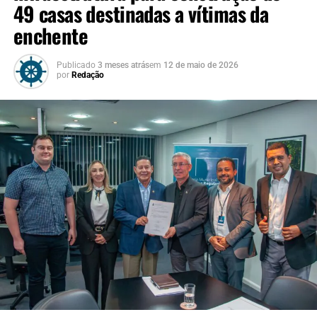
49 casas destinadas a vítimas da
enchente
Publicado
3 meses atrás
em
12 de maio de 2026
por
Redação