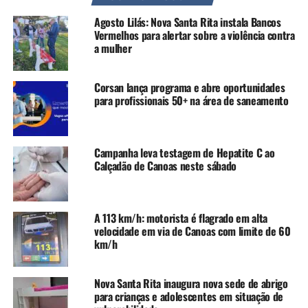
A partir da assinatura, terão início os serviços de
Agosto Lilás: Nova Santa Rita instala Bancos
terraplanagem, contenção do terreno e instalação de
Vermelhos para alertar sobre a violência contra
tubulações. As unidades serão construídas no
a mulher
Loteamento Acadepol, no bairro Guajuviras, por meio do
programa estadual A Casa é Sua Calamidades, em
Corsan lança programa e abre oportunidades
parceria entre o Governo do Estado e a Prefeitura de
para profissionais 50+ na área de saneamento
Canoas.
“Assinar esta ordem não é
Campanha leva testagem de Hepatite C ao
Calçadão de Canoas neste sábado
apenas começar uma obra,
é devolver a dignidade e a
esperança para 49 famílias
A 113 km/h: motorista é flagrado em alta
velocidade em via de Canoas com limite de 60
que viram seus sonhos
km/h
levados pelas águas em
2024. Hoje começamos a
Nova Santa Rita inaugura nova sede de abrigo
para crianças e adolescentes em situação de