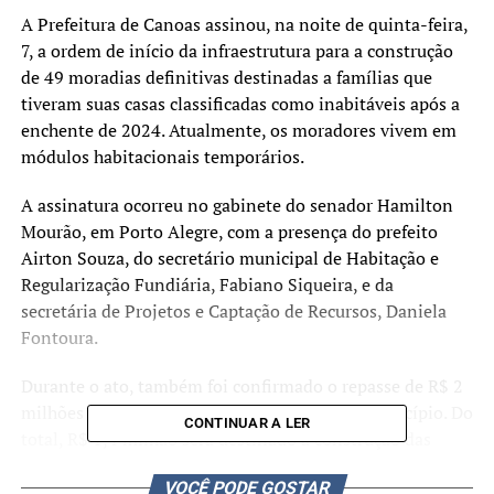
A Prefeitura de
Canoas
assinou, na noite de quinta-feira,
7, a ordem de início da infraestrutura para a construção
de 49 moradias definitivas destinadas a famílias que
tiveram suas casas classificadas como inabitáveis após a
enchente de 2024. Atualmente, os moradores vivem em
módulos habitacionais temporários.
A assinatura ocorreu no gabinete do senador
Hamilton
Mourão
, em
Porto Alegre
, com a presença do prefeito
Airton Souza
, do secretário municipal de Habitação e
Regularização Fundiária, Fabiano Siqueira, e da
secretária de Projetos e Captação de Recursos, Daniela
Fontoura.
Durante o ato, também foi confirmado o repasse de R$ 2
milhões em emendas parlamentares para o município. Do
CONTINUAR A LER
total, R$ 1,4 milhão será destinado à construção das
moradias e R$ 600 mil para a área da saúde.
VOCÊ PODE GOSTAR