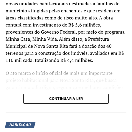
novas unidades habitacionais destinadas a famílias do
Comprovante de Estado Civil dos candidatos (certidão de
município atingidas pelas enchentes e que residem em
nascimento, certidão de casamento com devidas
áreas classificadas como de risco muito alto. A obra
averbações, quando for o caso)
contará com investimento de R$ 5,6 milhões,
provenientes do Governo Federal, por meio do programa
Documento de identificação oficial com foto do
Minha Casa, Minha Vida. Além disso, a Prefeitura
procurador igual ao informado na procuração
Municipal de Nova Santa Rita fará a doação dos 40
terrenos para a construção dos imóveis, avaliados em R$
Atestado/laudo médico assinado por médico(a)
110 mil cada, totalizando R$ 4,4 milhões.
constando o CID-10 para casos de pessoas com
deficiência/microcefalia
O ato marca o início oficial de mais um importante
projeto habitacional para Nova Santa Rita, que busca
Comprovante de recebimento de BPC por integrante do
garantir moradia digna, segurança e melhores condições
grupo familiar emitido pelo INSS
de vida para famílias que sofreram com os impactos dos
CONTINUAR A LER
Comprovante de residência
eventos climáticos registrados nos últimos anos
Registro de denúncia/Boletim de ocorrência, nas
As moradias serão destinadas especificamente a famílias
situações enquadradas na Lei Maria da Penha(Caso tenha
atingidas pelas enchentes que residem em áreas
HABITAÇÃO
sido informado no CadÚnico)
identificadas pelo Mapa de Inundação elaborado pelo