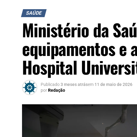
SAÚDE
Ministério da Sa
equipamentos e a
Hospital Universi
Publicado
3 meses atrás
em
11 de maio de 2026
por
Redação