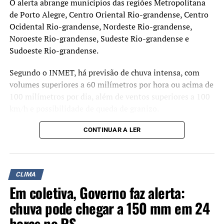
O alerta abrange municípios das regiões Metropolitana
de Porto Alegre, Centro Oriental Rio-grandense, Centro
Ocidental Rio-grandense, Nordeste Rio-grandense,
Noroeste Rio-grandense, Sudeste Rio-grandense e
Sudoeste Rio-grandense.
Segundo o INMET, há previsão de chuva intensa, com
volumes superiores a 60 milímetros por hora ou acima de
100 milímetros por dia, além de ventos superiores a 100
km/h e possibilidade de queda de granizo.
O aviso indica risco de grandes danos em edificações,
CONTINUAR A LER
queda de árvores, interrupção no fornecimento de
energia elétrica, alagamentos e transtornos em áreas
urbanas e rurais.
CLIMA
Em coletiva, Governo faz alerta:
Durante o período de vigência do alerta, o instituto
orienta que a população evite áreas abertas durante
chuva pode chegar a 150 mm em 24
tempestades, não permaneça próxima a árvores, placas
horas no RS