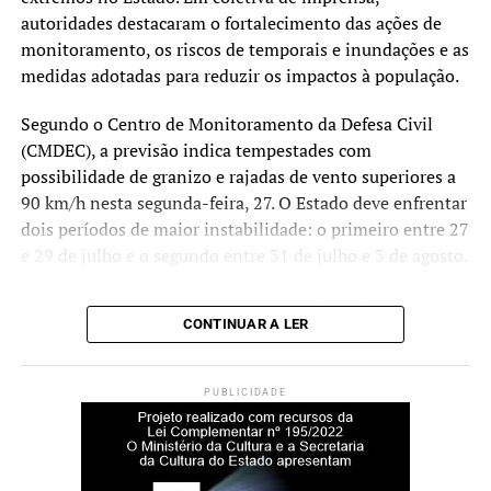
autoridades destacaram o fortalecimento das ações de
monitoramento, os riscos de temporais e inundações e as
medidas adotadas para reduzir os impactos à população.
Segundo o Centro de Monitoramento da Defesa Civil
(CMDEC), a previsão indica tempestades com
possibilidade de granizo e rajadas de vento superiores a
90 km/h nesta segunda-feira, 27. O Estado deve enfrentar
dois períodos de maior instabilidade: o primeiro entre 27
e 29 de julho e o segundo entre 31 de julho e 3 de agosto.
Os volumes de chuva podem atingir 150 milímetros em
CONTINUAR A LER
apenas 24 horas em regiões como Centro, Oeste, Vales,
Campanha, Costa Doce e Sul. As projeções
meteorológicas também indicam a continuidade de
PUBLICIDADE
chuvas expressivas em grande parte do território gaúcho
até 10 de agosto.
Risco de inundações