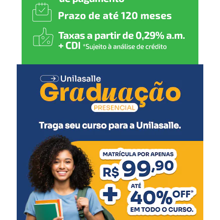
em expansão, com novos equipamentos previstos para
ampliar a cobertura em todo o Rio Grande do Sul.
Outra ferramenta destacada é o sistema de Cell
Broadcast, que permite o envio de alertas diretamente
para os celulares das pessoas localizadas em áreas de
risco.
Ações preventivas reduzem impactos
Durante a apresentação, o governo destacou resultados
obtidos por meio de políticas de prevenção e
reassentamento de famílias em áreas vulneráveis.
Em Santa Tereza, 24 famílias removidas de áreas sujeitas
a inundações não foram afetadas pelas cheias registradas
em julho. Em Estrela, a necessidade de remoções caiu de
600 para 60 famílias, enquanto em Encantado o número
foi reduzido de 350 para 89 famílias após as intervenções
preventivas.