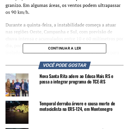
granizo. Em algumas áreas, os ventos podem ultrapassar
os 90 km/h.
Durante a quinta-feira, a instabilidade começa a atuar
nas regiões Oeste, Campanha e Sul, com previsão de
chuva intensa e acumulados entre 10 e 60 milímetros por
dia, podendo superar os 90 milímetros em pontos
CONTINUAR A LER
isolados. Ao longo da noite, os temporais avançam para
as regiões Central, Vales, Costa Doce, Missões, Noroeste e
VOCÊ PODE GOSTAR
Norte do Estado.
Nova Santa Rita adere ao Educa Mais RS e
Na madrugada e manhã de sexta-feira, a condição para
passa a integrar programa do TCE-RS
temporais permanece em áreas do Noroeste, Norte,
Região Metropolitana, Serra, Litoral Médio e Norte, além
das regiões Central, Sul e Nordeste. As rajadas de vento
Temporal derruba árvore e causa morte de
devem variar entre 70 km/h e 90 km/h, acompanhadas de
motociclista na ERS-124, em Montenegro
chuva moderada a forte. O mar também deve permanecer
agitado.