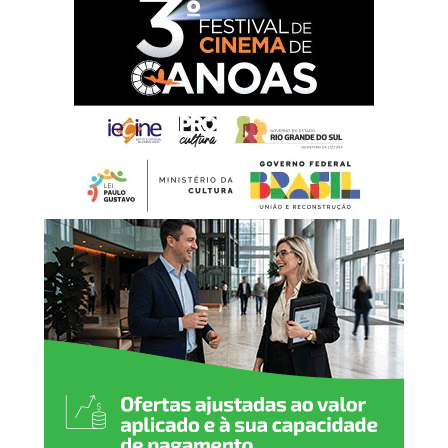
A Defesa Civil alertou para a possibilidade de novos
aumentos no nível dos rios, especialmente nas regiões
Centro e Oeste, devido ao chamado “repique”, quando os
cursos d’água voltam a subir após um período de redução.
As bacias dos rios Camaquã, Ibicuí, Santa Maria e Vacacaí
permanecem em alerta para inundação. Na Região
Hidrográfica do Guaíba, a atenção está voltada para os
rios Jacuí, Caí, Sinos e Gravataí. Já as bacias de resposta
rápida, como Taquari e Caí, apresentam, neste momento,
risco considerado baixo.
Monitoramento ampliado
O Estado informou que o Centro de Monitoramento da
Defesa Civil conta com uma equipe formada por 8
meteorologistas e 7 hidrólogos. A estrutura inclui 130
estações hidrometeorológicas e um sistema de radares