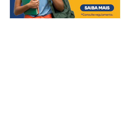
Orientação à população
O governador Eduardo Leite e a Defesa Civil reforçaram
que, apesar dos avanços na previsão meteorológica, os
fenômenos climáticos ainda apresentam incertezas. A
orientação é para que a população acompanhe os alertas
oficiais, conheça os planos de contingência de seus
municípios e siga as recomendações das autoridades
durante os períodos de instabilidade.