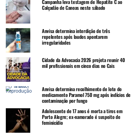
Campanha leva testagem de Hepatite C ao
Neonatal. Quatro bebês testaram positivo para a bactéria,
Calçadão de Canoas neste sábado
incluindo o recém-nascido que morreu. Os outros três
permanecem em estado estável, isolados e sob
acompanhamento de uma equipe exclusiva, sem contato
Anvisa determina interdição de três
com outros setores do hospital.
repelentes após laudos apontarem
irregularidades
Os demais pacientes seguem sob monitoramento
contínuo. Com a suspensão de novas internações na
Cidade da Advocacia 2026 projeta reunir 40
unidade, gestantes de alto risco estão sendo
mil profissionais em cinco dias no Cais
encaminhadas para outras maternidades da Capital.
Em nota, a Secretaria Municipal de Saúde informou que
Anvisa determina recolhimento de lote do
acompanha a execução dos protocolos e auxilia no
medicamento Paramol 750 mg após indícios de
redirecionamento de gestantes entre 20 e 35 semanas de
contaminação por fungo
gestação para outros hospitais, garantindo a
Adolescente de 17 anos é morta a tiros em
continuidade do atendimento. Já a Secretaria Estadual de
Porto Alegre; ex-namorado é suspeito de
Saúde afirmou que também monitora a situação e está à
feminicídio
disposição para prestar apoio.