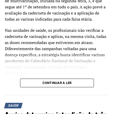
de Multivacinação, iniciada na segunda-feira, 3, e que
segue até 1º de setembro em todo o país. A ação prevê a
avaliação da caderneta de vacinação e a aplicação de
todas as vacinas indicadas para cada faixa etária.
Nas unidades de saúde, os profissionais irão verificar a
caderneta de vacinação e aplicar, na mesma visita, todas
as doses recomendadas que estiverem em atraso.
Diferentemente das campanhas voltadas para uma
doença específica, a estratégia busca identificar vacinas
pendentes do Calendário Nacional de Vacinação e
completar os esquemas vacinais de crianças e
adolescentes.
CONTINUAR A LER
Segundo o Ministério da Saúde, a mobilização tem como
objetivo ampliar as coberturas vacinais e facilitar o
acesso às vacinas oferecidas gratuitamente pelo Sistema
Único de Saúde (SUS). A atualização da caderneta
SAÚDE
contribui para a prevenção de doenças imunopreveníveis