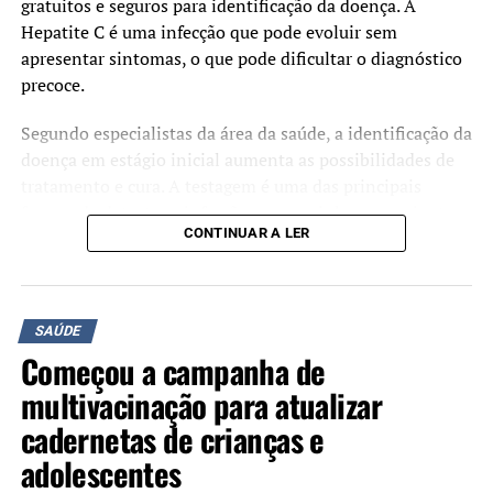
gratuitos e seguros para identificação da doença. A
Hepatite C é uma infecção que pode evoluir sem
apresentar sintomas, o que pode dificultar o diagnóstico
precoce.
Segundo especialistas da área da saúde, a identificação da
doença em estágio inicial aumenta as possibilidades de
tratamento e cura. A testagem é uma das principais
formas de detectar a infecção e encaminhar os pacientes
CONTINUAR A LER
para acompanhamento adequado.
A iniciativa é organizada pelos Rotary Clubs Canoas
Industrial, Canoas, Canoas Nordeste e Canoas
SAÚDE
Integração, com o objetivo de ampliar o acesso à
Começou a campanha de
informação e estimular a realização do diagnóstico.
multivacinação para atualizar
cadernetas de crianças e
adolescentes