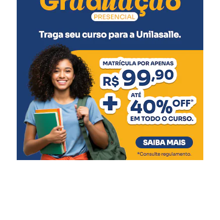
Pneumocócica (2ª dose)
Rotavírus (2ª dose)
5 meses
:
Meningocócica C (2ª dose)
6 meses
:
Pentavalente (3ª dose)
Pólio (3ª dose)
Influenza
Covid-19 (1ª dose)
7 meses
:
Covid-19 (2ª dose)