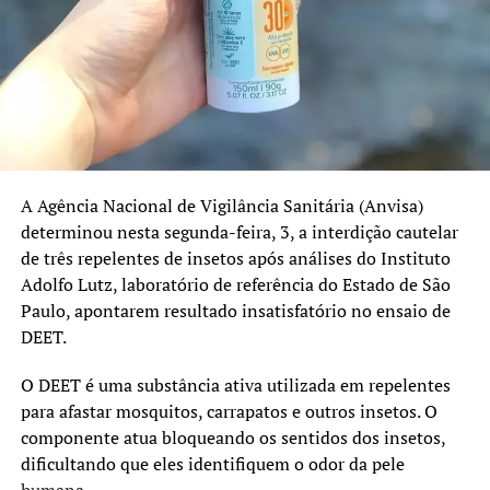
recomendados.
No Rio Grande do Sul, as coberturas registradas em 2025
foram:
Pentavalente: 91%
Poliomielite: 91%
A Agência Nacional de Vigilância Sanitária (Anvisa)
Pneumocócica: 96%
determinou nesta segunda-feira, 3, a interdição cautelar
de três repelentes de insetos após análises do Instituto
Tríplice Viral: 95%
Adolfo Lutz, laboratório de referência do Estado de São
HPV e sarampo recebem atenção especial
Paulo, apontarem resultado insatisfatório no ensaio de
DEET.
Além da atualização das vacinas de rotina, a campanha
também reforça a importância da imunização contra o
O DEET é uma substância ativa utilizada em repelentes
HPV e o sarampo.
para afastar mosquitos, carrapatos e outros insetos. O
componente atua bloqueando os sentidos dos insetos,
O prazo da estratégia extraordinária de vacinação contra
dificultando que eles identifiquem o odor da pele
o HPV foi ampliado até 31 de dezembro de 2026 para