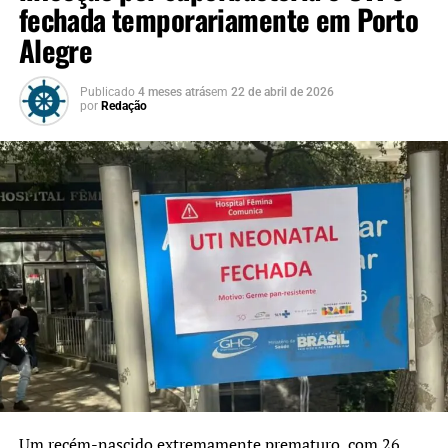
fechada temporariamente em Porto
Alegre
Publicado
4 meses atrás
em
22 de abril de 2026
por
Redação
Um recém-nascido extremamente prematuro, com 26