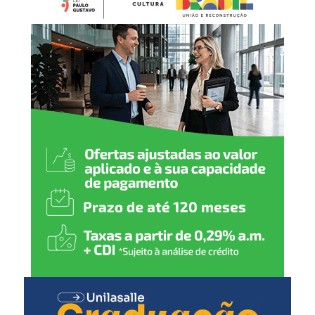
conforme previsto na legislação. Durante esse período, os
produtos ficam impedidos de serem vendidos ou
Hepatite B (1
ª
dose)
utilizados até que a situação seja avaliada.
2 meses
:
Pentavalente (1ª dose)
Pólio (1ª dose)
Pneumocócica (1ª dose)
Rotavírus (1ª dose)
3 meses
:
Meningocócica C (1ª dose)
4 meses
:
Pentavalente (2ª dose)
Pólio (2ª dose)