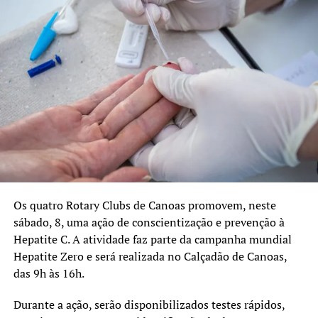
Senador Paulo Paim destina emenda parlamentar de R$ 2,2
milhões ao Hospital Universitário de Canoas
NÃO SE ESQUEÇA
Rio Grande do Sul confirma primeiro óbito por dengue em
2026
Os quatro Rotary Clubs de Canoas promovem, neste
sábado, 8, uma ação de conscientização e prevenção à
Hepatite C. A atividade faz parte da campanha mundial
Hepatite Zero e será realizada no Calçadão de Canoas,
das 9h às 16h.
Durante a ação, serão disponibilizados testes rápidos,