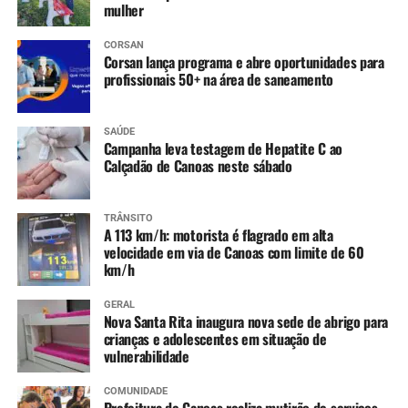
mulher
Hepatite A (1ª dose)
CORSAN
Corsan lança programa e abre oportunidades para
4 anos
:
profissionais 50+ na área de saneamento
Tríplice bacteriana – DTP (2ª dose reforço)
Pólio (2ª dose reforço)
SAÚDE
Campanha leva testagem de Hepatite C ao
Calçadão de Canoas neste sábado
A partir dos 7 anos
:
Difteria e Tétano –
dT
(3 doses, conforme histórico
TRÂNSITO
A 113 km/h: motorista é flagrado em alta
vacinal)
velocidade em via de Canoas com limite de 60
km/h
9 a 14 anos
:
GERAL
HPV (dose única)
Nova Santa Rita inaugura nova sede de abrigo para
crianças e adolescentes em situação de
vulnerabilidade
10 a 14 anos
:
COMUNIDADE
Dengue (2 doses, com intervalo de 3 meses entre