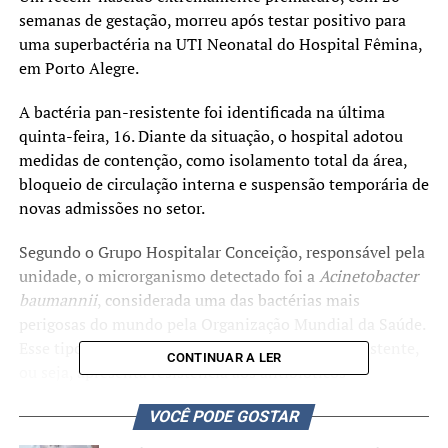
semanas de gestação, morreu após testar positivo para
uma superbactéria na UTI Neonatal do Hospital Fêmina,
em Porto Alegre.
A bactéria pan-resistente foi identificada na última
quinta-feira, 16. Diante da situação, o hospital adotou
medidas de contenção, como isolamento total da área,
bloqueio de circulação interna e suspensão temporária de
novas admissões no setor.
Segundo o
Grupo Hospitalar Conceição
, responsável pela
unidade, o microrganismo detectado foi a
Acinetobacter
baumannii
, considerada uma das bactérias mais
perigosas do mundo pela
Organização Mundial da Saúde
.
Esse tipo de bactéria é classificado como pan-resistente,
CONTINUAR A LER
ou seja, apresenta resistência aos antibióticos
disponíveis.
VOCÊ PODE GOSTAR
Ao todo, 34 pacientes estavam internados na UTI