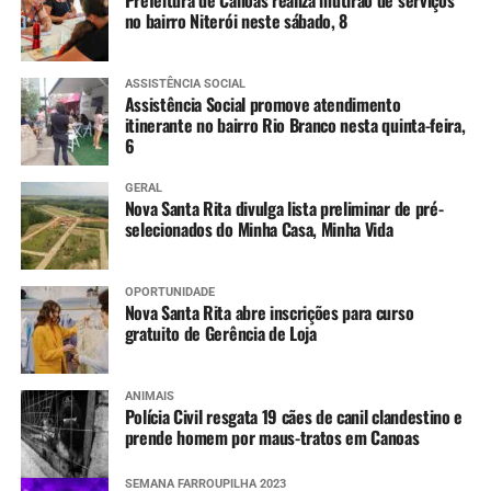
Prefeitura de Canoas realiza mutirão de serviços
as doses)
no bairro Niterói neste sábado, 8
11 a 14 anos
:
ASSISTÊNCIA SOCIAL
Assistência Social promove atendimento
Meningo ACWY (dose única)
itinerante no bairro Rio Branco nesta quinta-feira,
6
GERAL
Nova Santa Rita divulga lista preliminar de pré-
selecionados do Minha Casa, Minha Vida
OPORTUNIDADE
Nova Santa Rita abre inscrições para curso
gratuito de Gerência de Loja
ANIMAIS
Polícia Civil resgata 19 cães de canil clandestino e
prende homem por maus-tratos em Canoas
SEMANA FARROUPILHA 2023