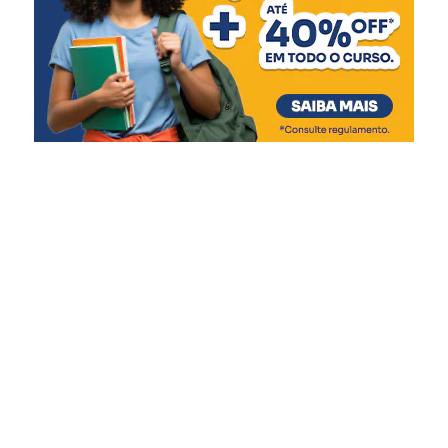
vimos atletas gaúchos
conquistarem medalhas na
Europa, no Peru e, na
última semana, no Troféu
Brasil. Tenho certeza que,
agora, todos chegam
motivados para tentar o
pódio”, afirmou.