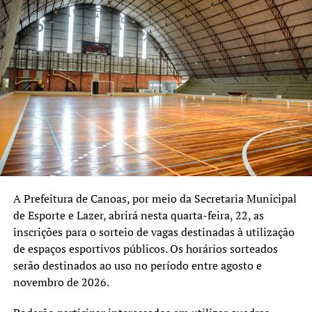
SELEÇÃO
A SEGUIR UP
STU National 2026 começa nesta sexta-feira, 20, em Porto
Alegre com competição de skate e shows
NÃO SE ESQUEÇA
Centro de Esporte em Canoas recebe seletiva de ginástica
rítmica e atletismo do Programa Talentos do Esporte
A Prefeitura de Canoas, por meio da Secretaria Municipal
de Esporte e Lazer, abrirá nesta quarta-feira, 22, as
inscrições para o sorteio de vagas destinadas à utilização
de espaços esportivos públicos. Os horários sorteados
serão destinados ao uso no período entre agosto e
novembro de 2026.