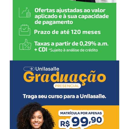
gaúcho e aproxima a
comunidade de
experiências que valorizam
disciplina, inclusão e
qualidade de vida”, destaca.
As disputas começam pela manhã com a categoria
veteranos. Na sequência, entram em ação os atletas das
categorias cadete, sub-13, júnior, sub-15, sub-11 e
sênior.
O presidente da Federação Gaúcha de Judô, Luiz Bayard,
acredita em uma competição de alto nível técnico e
destaca o bom momento vivido pelos judocas gaúchos.
“Ao longo do último mês,