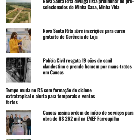
Nova Santa Rita divulga lista preliminar de pré-
9 de março
selecionados do Minha Casa, Minha Vida
Ginástica Artística Feminina – nascidas entre 2013 e
2020, às 9h30
Local: CEL Estação Cidadania, Avenida Rio Grande do
Nova Santa Rita abre inscrições para curso
Sul, 3320, bairro Mathias Velho
gratuito de Gerência de Loja
10 de março
Voleibol Masculino Adulto – nascidos a partir de 2007, às
Polícia Civil resgata 19 cães de canil
19h
clandestino e prende homem por maus-tratos
Local: Centro Olímpico Municipal, Avenida Araguaia,
em Canoas
1151, bairro Igara
Tempo muda no RS com formação de ciclone
11 de março
extratropical e alerta para temporais e ventos
Handebol Masculino Mirim e Infantil – nascidos entre
fortes
2010 e 2014, às 16h
Canoas assina ordem de início de serviços para
Local: Centro Olímpico Municipal, Avenida Araguaia,
obra de R$ 262 mil na EMEF Farroupilha
1151, bairro Igara
Handebol Feminino