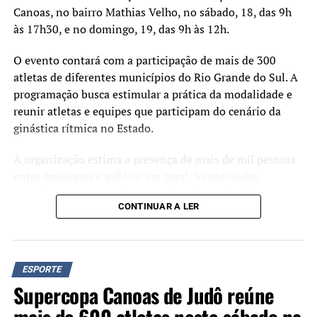
Canoas, no bairro Mathias Velho, no sábado, 18, das 9h
às 17h30, e no domingo, 19, das 9h às 12h.
O evento contará com a participação de mais de 300
atletas de diferentes municípios do Rio Grande do Sul. A
programação busca estimular a prática da modalidade e
reunir atletas e equipes que participam do cenário da
ginástica rítmica no Estado.
A organização estima a presença de mais de mil pessoas
entre familiares e público em geral. As entidades
esportivas com as maiores pontuações ao final da
CONTINUAR A LER
competição receberão troféus.
O secretário municipal de Esporte e Lazer, Luciano de
Oliveira, afirma que a realização do campeonato faz parte
ESPORTE
das ações voltadas ao desenvolvimento esportivo no
Supercopa Canoas de Judô reúne
município.
mais de 600 atletas neste sábado na