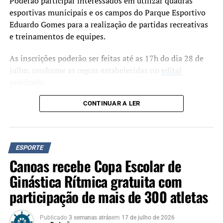
Poderão participar interessados em utilizar quadras
esportivas municipais e os campos do Parque Esportivo
Eduardo Gomes para a realização de partidas recreativas
e treinamentos de equipes.
As inscrições poderão ser feitas até as 17h do dia 28 de
julho, conforme as regras estabelecidas no
edital
publicado.
O sorteio das vagas está marcado para o dia 30 de julho,
CONTINUAR A LER
às 19h, nas respectivas unidades esportivas. A Secretaria
Municipal de Esporte e Lazer informa que a presença dos
inscritos ou de seus representantes será obrigatória no
ESPORTE
momento do sorteio. Os participantes deverão apresentar
Canoas recebe Copa Escolar de
documento de identificação.
Ginástica Rítmica gratuita com
As inscrições podem ser feitas pela plataforma
participação de mais de 300 atletas
cedencias.pages.dev. Outras informações podem ser
obtidas pelo telefone (51) 3236-1904.
Publicado
3 semanas atrás
em
17 de julho de 2026