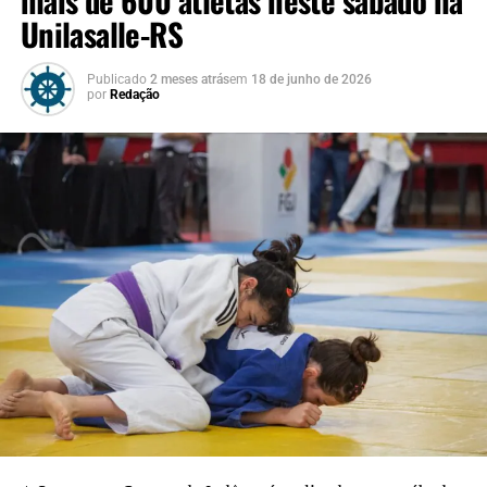
“Desenvolvemos um
Unilasalle-RS
trabalho contínuo ao longo
Publicado
2 meses atrás
em
18 de junho de 2026
da semana com as atletas
por
Redação
que atualmente integram a
elite esportiva e competem
em nível estadual. É uma
grande satisfação sediar
este campeonato e
consolidar Canoas como
uma verdadeira referência
no esporte”, destaca o
secretário municipal de
Esporte e Lazer, Luciano de