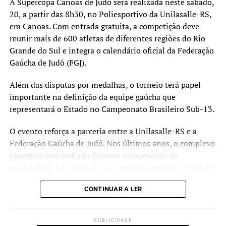
Oliveira.
A Supercopa Canoas de Judô será realizada neste sábado,
20, a partir das 8h30, no Poliesportivo da Unilasalle-RS,
em Canoas. Com entrada gratuita, a competição deve
reunir mais de 600 atletas de diferentes regiões do Rio
Grande do Sul e integra o calendário oficial da Federação
Gaúcha de Judô (FGJ).
Além das disputas por medalhas, o torneio terá papel
importante na definição da equipe gaúcha que
representará o Estado no Campeonato Brasileiro Sub-13.
O evento reforça a parceria entre a Unilasalle-RS e a
Federação Gaúcha de Judô. Nos últimos anos, o complexo
esportivo tem sediado diversas competições da
modalidade. Em 2026, o local também recebeu a Copa RS
Internacional de Judô, que contou com mais de 900
CONTINUAR A LER
participantes de diferentes estados brasileiros e países da
América do Sul.
PUBLICIDADE