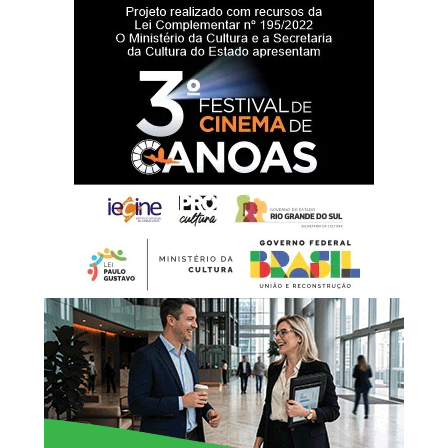
Para a coordenadora do Poliesportivo La Salle, Amanda
Nascimento, a realização da Supercopa Canoas fortalece
a relação da universidade com o esporte e a comunidade.
“Receber eventos
esportivos de grande porte
faz parte da missão da
Unilasalle-RS de promover
espaços de
desenvolvimento humano,
educacional e social. A
presença da Supercopa
Canoas em nosso campus
fortalece a relação da
Universidade com o esporte