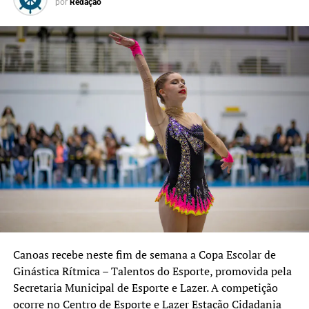
por
Redação
Confira os espaços disponíveis
Centro de Esporte e Lazer São Luís – Rua Engenheiro
Rebouças, 1000, bairro São Luís;
Centro de Esporte e Lazer São Francisco – Rua
Candelária, 31, bairro Mathias Velho;
Centro de Esporte e Lazer São José – Rua João Leivas de
Carvalho, 541, bairro São José;
Centro de Esporte e Lazer CAIC – Avenida Dezessete de
Abril, 241, bairro Guajuviras;
Praça da Juventude Martin Luther King – Rua Romeu
Morsch, 844, bairro Harmonia;
Parque Esportivo Eduardo Gomes – Avenida Guilherme
Schell, 3600, bairro Fátima, com os Campos 1, 2 e 3.
Canoas recebe neste fim de semana a Copa Escolar de
Ginástica Rítmica – Talentos do Esporte, promovida pela
Secretaria Municipal de Esporte e Lazer. A competição
ocorre no Centro de Esporte e Lazer Estação Cidadania