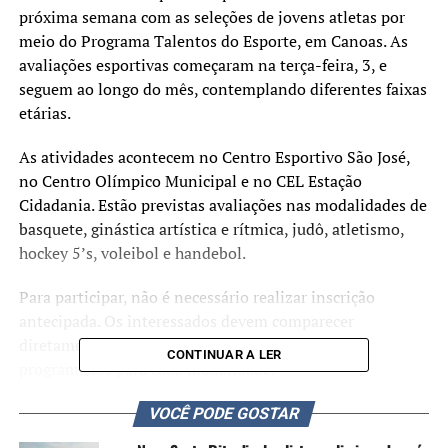
próxima semana com as seleções de jovens atletas por
meio do Programa Talentos do Esporte, em Canoas. As
avaliações esportivas começaram na terça-feira, 3, e
seguem ao longo do mês, contemplando diferentes faixas
etárias.
As atividades acontecem no Centro Esportivo São José,
no Centro Olímpico Municipal e no CEL Estação
Cidadania. Estão previstas avaliações nas modalidades de
basquete, ginástica artística e rítmica, judô, atletismo,
hockey 5’s, voleibol e handebol.
Para participar, não é necessário realizar inscrição
antecipada. Os interessados devem comparecer
diretamente ao local indicado, na data e horário
CONTINUAR A LER
programados para cada modalidade.
Confira o calendário:
VOCÊ PODE GOSTAR