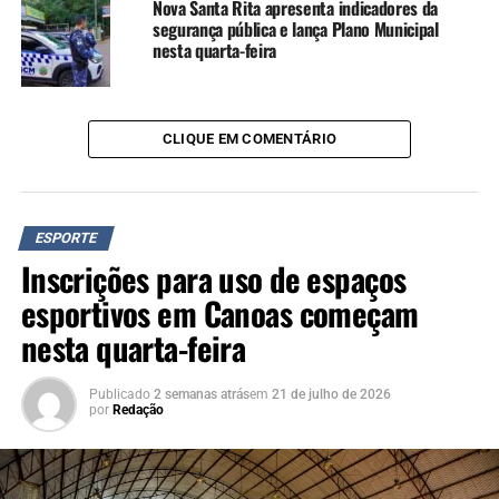
Nascidas em 2013, 2014 e 2015, às 14h
Nova Santa Rita apresenta indicadores da
segurança pública e lança Plano Municipal
Nascidas em 2010, 2011 e 2012, às 15h
nesta quarta-feira
Nascidas a partir de 2009, às 19h
Local: Centro Olímpico Municipal, Avenida Araguaia,
1151, bairro Igara
CLIQUE EM COMENTÁRIO
12 de março
Handebol Masculino Adulto – nascidos a partir de 2007,
às 21h
Local: Centro Olímpico Municipal, Avenida Araguaia,
ESPORTE
Inscrições para uso de espaços
1151, bairro Igara
esportivos em Canoas começam
13 de março
nesta quarta-feira
Judô Masculino e Feminino – nascidos entre 2016 e
2019, às 9h
Local: CEL Estação Cidadania, Avenida Rio Grande do
Publicado
2 semanas atrás
em
21 de julho de 2026
por
Redação
Sul, 3320, bairro Mathias Velho.
TÓPICOS RELACIONADOS:
CANOAS
ESPORTE
FEATURED