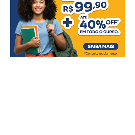
ambiente que transmita
cuidado e segurança. Este
novo espaço amplia nossa
capacidade de atendimento
e garante mais qualidade
de vida às crianças e
adolescentes, respeitando
suas necessidades e
promovendo um ambiente
mais acolhedor durante
esse período tão delicado”,
afirmou.