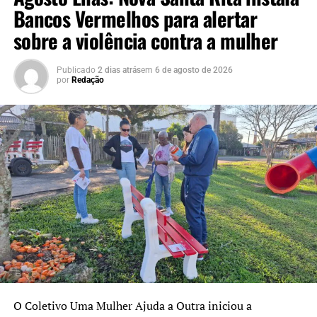
Bancos Vermelhos para alertar
Na mesma rodovia, na altura do bairro Estação, outra
sobre a violência contra a mulher
queda de árvore atingiu um carro e bloqueou
parcialmente a pista. Ninguém ficou ferido. Os bombeiros
Publicado
2 dias atrás
em
6 de agosto de 2026
realizaram a remoção da árvore e do veículo para a
por
Redação
liberação do trânsito.
O Coletivo Uma Mulher Ajuda a Outra iniciou a