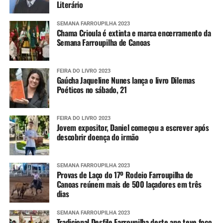
Literário
SEMANA FARROUPILHA 2023
Chama Crioula é extinta e marca encerramento da
Semana Farroupilha de Canoas
FEIRA DO LIVRO 2023
Gaúcha Jaqueline Nunes lança o livro Dilemas
Poéticos no sábado, 21
FEIRA DO LIVRO 2023
Jovem expositor, Daniel começou a escrever após
descobrir doença do irmão
SEMANA FARROUPILHA 2023
Provas de Laço do 17º Rodeio Farroupilha de
Canoas reúnem mais de 500 laçadores em três
dias
SEMANA FARROUPILHA 2023
Tradicional Desfile Farroupilha deste ano teve foco