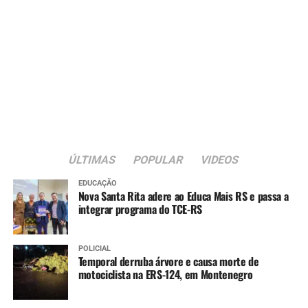
A gestão do Abrigo Municipal é realizada em parceria
com a Associação Beneficente Evangélica da Floresta
Imperial (ABEFI), conforme previsto na Lei Federal nº
13.019/2014, que regulamenta as parcerias entre o poder
público e organizações da sociedade civil.
A nova sede passa a integrar a estrutura da rede
municipal de assistência social voltada ao atendimento
de crianças e adolescentes em situação de acolhimento
institucional.
ÚLTIMAS
POPULAR
VIDEOS
EDUCAÇÃO
Nova Santa Rita adere ao Educa Mais RS e passa a
integrar programa do TCE-RS
POLICIAL
Temporal derruba árvore e causa morte de
motociclista na ERS-124, em Montenegro