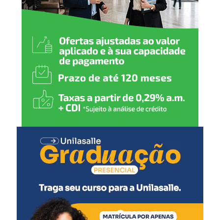
proporcionar conforto e
contribuir para um
atendimento cada vez mais
humanizado, fortalecendo a
rede de proteção de Nova
Santa Rita”, declarou.
A secretária municipal de Desenvolvimento Social,
Solange Lewandoski Laubine, destacou que a nova sede
oferece melhores condições para o atendimento e para o
trabalho das equipes responsáveis pelo acolhimento.
“O acolhimento
institucional exige uma
estrutura adequada e um