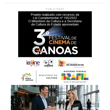
das equipes que atuam no serviço.
PUBLICIDADE
Durante a cerimônia de inauguração, o prefeito Rodrigo
Battistella afirmou que a entrega da nova sede representa
um reforço na estrutura da rede de proteção à infância e à
adolescência.
“Hoje entregamos muito
mais do que um prédio.
Estamos oferecendo um
espaço preparado para
acolher nossas crianças e
adolescentes com
dignidade, respeito e
segurança. Cada ambiente
foi pensado para