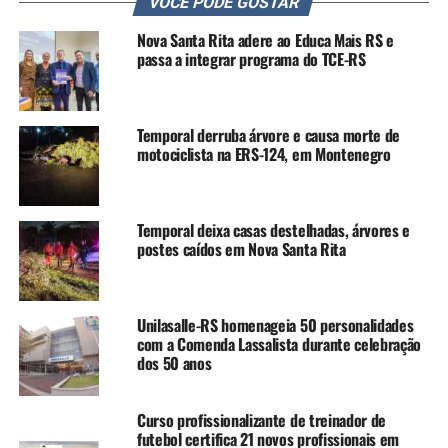
VOCÊ PODE GOSTAR
Prefeitura de Canoas em parceria com a Agência Moove
lança nova marca de governo com slogan “Tá acontecendo,
Nova Santa Rita adere ao Educa Mais RS e
tá avançando”
passa a integrar programa do TCE-RS
NÃO SE ESQUEÇA
APAE Canoas e Nova Santa Rita empossam nova diretoria
para o triênio 2026 a 2028
Temporal derruba árvore e causa morte de
motociclista na ERS-124, em Montenegro
Temporal deixa casas destelhadas, árvores e
postes caídos em Nova Santa Rita
Unilasalle-RS homenageia 50 personalidades
com a Comenda Lassalista durante celebração
dos 50 anos
Curso profissionalizante de treinador de
futebol certifica 21 novos profissionais em