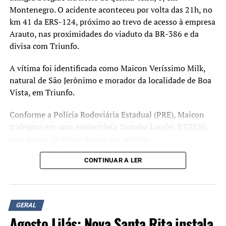
Montenegro. O acidente aconteceu por volta das 21h, no
km 41 da ERS-124, próximo ao trevo de acesso à empresa
Arauto, nas proximidades do viaduto da BR-386 e da
divisa com Triunfo.
A vítima foi identificada como Maicon Veríssimo Milk,
natural de São Jerônimo e morador da localidade de Boa
Vista, em Triunfo.
Conforme a Polícia Rodoviária Estadual (PRE), Maicon
trafegava em uma motocicleta Yamaha Lander XTZ250,
com placas de Porto Alegre, no sentido
Montenegro/Triunfo, quando uma árvore, que seria um
CONTINUAR A LER
eucalipto de grande porte, caiu sobre a pista e atingiu o
veículo em razão dos fortes ventos provocados pelo
temporal.
GERAL
Equipes do Corpo de Bombeiros Militar atenderam a
Agosto Lilás: Nova Santa Rita instala
ocorrência, mas o motociclista morreu no local.