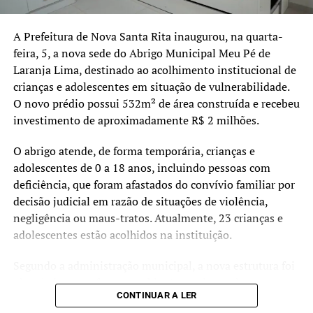
A Prefeitura de Nova Santa Rita inaugurou, na quarta-
feira, 5, a nova sede do Abrigo Municipal Meu Pé de
Laranja Lima, destinado ao acolhimento institucional de
crianças e adolescentes em situação de vulnerabilidade.
O novo prédio possui 532m² de área construída e recebeu
investimento de aproximadamente R$ 2 milhões.
O abrigo atende, de forma temporária, crianças e
adolescentes de 0 a 18 anos, incluindo pessoas com
deficiência, que foram afastados do convívio familiar por
decisão judicial em razão de situações de violência,
negligência ou maus-tratos. Atualmente, 23 crianças e
adolescentes estão acolhidos na instituição.
Segundo a administração municipal, a nova estrutura foi
planejada para oferecer ambientes mais amplos,
CONTINUAR A LER
acessíveis e adequados às necessidades dos acolhidos e