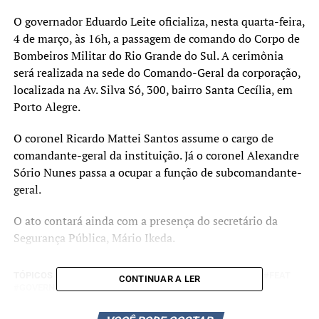
O governador
Eduardo Leite
oficializa, nesta quarta-feira,
4 de março, às 16h, a passagem de comando do
Corpo de
Bombeiros Militar do Rio Grande do Sul
. A cerimônia
será realizada na sede do Comando-Geral da corporação,
localizada na Av. Silva Só, 300, bairro Santa Cecília, em
Porto Alegre
.
O coronel Ricardo Mattei Santos assume o cargo de
comandante-geral da instituição. Já o coronel Alexandre
Sório Nunes passa a ocupar a função de subcomandante-
geral.
O ato contará ainda com a presença do secretário da
Segurança Pública,
Mário Ikeda
.
TÓPICOS RELACIONADOS:
CANOAS
EDUARDO LEITE
FEAT
CONTINUAR A LER
GOVERNO DO ESTADO
POLÍTICA
A SEGUIR UP