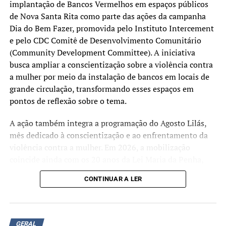
implantação de Bancos Vermelhos em espaços públicos
de Nova Santa Rita como parte das ações da campanha
Dia do Bem Fazer, promovida pelo Instituto Intercement
e pelo CDC Comitê de Desenvolvimento Comunitário
(Community Development Committee). A iniciativa
busca ampliar a conscientização sobre a violência contra
a mulher por meio da instalação de bancos em locais de
grande circulação, transformando esses espaços em
pontos de reflexão sobre o tema.
A ação também integra a programação do Agosto Lilás,
mês dedicado à conscientização e ao enfrentamento da
violência contra a mulher. Em 2026, a mobilização
coincide ainda com os 20 anos da Lei Maria da Penha,
marco da legislação brasileira de proteção às mulheres
CONTINUAR A LER
em situação de violência.
Além da instalação dos bancos, estão sendo realizadas
oficinas de pintura e rodas de conversa para discutir a
GERAL