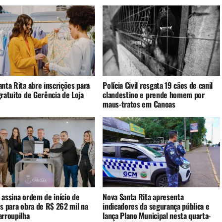
nta Rita abre inscrições para
Polícia Civil resgata 19 cães de canil
ratuito de Gerência de Loja
clandestino e prende homem por
maus-tratos em Canoas
 assina ordem de início de
Nova Santa Rita apresenta
os para obra de R$ 262 mil na
indicadores da segurança pública e
arroupilha
lança Plano Municipal nesta quarta-