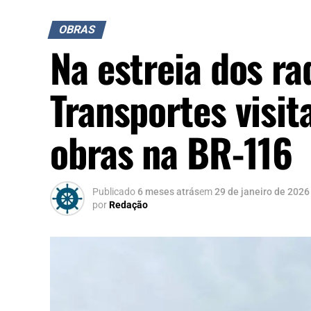
OBRAS
Na estreia dos ra
Transportes visit
obras na BR-116
Publicado
6 meses atrás
em
29 de janeiro de 2026
por
Redação