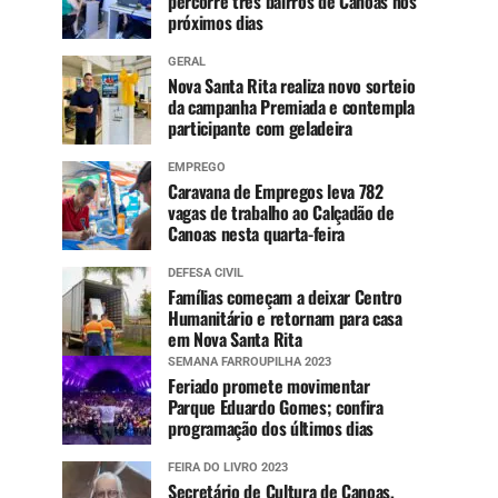
percorre três bairros de Canoas nos
próximos dias
GERAL
Nova Santa Rita realiza novo sorteio
da campanha Premiada e contempla
participante com geladeira
EMPREGO
Caravana de Empregos leva 782
vagas de trabalho ao Calçadão de
Canoas nesta quarta-feira
DEFESA CIVIL
Famílias começam a deixar Centro
Humanitário e retornam para casa
em Nova Santa Rita
SEMANA FARROUPILHA 2023
Feriado promete movimentar
Parque Eduardo Gomes; confira
programação dos últimos dias
FEIRA DO LIVRO 2023
Secretário de Cultura de Canoas,