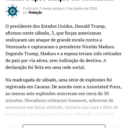
Publicado
7 meses atrás
em
3 de janeiro de 2026
por
Redação
O presidente dos Estados Unidos, Donald Trump,
afirmou neste sábado, 3, que forças americanas
realizaram um ataque de grande escala contra a
Venezuela e capturaram o presidente Nicolás Maduro.
Segundo Trump, Maduro e a esposa teriam sido retirados
do país por via aérea, sem indicação do destino. A
declaração foi feita em uma rede social.
Na madrugada de sábado, uma série de explosões foi
registrada em Caracas. De acordo com a Associated Press,
ao menos sete explosões ocorreram em cerca de 30
minutos. Moradores relataram tremores, sobrevoo de
aeronaves em baixa altitude, correria nas ruas e falta de
energia em áreas próximas à base aérea de La Carlota.
O governo venezuelano confirmou que o país estava sob