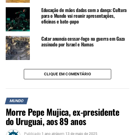
avanços. No mesmo período, os EUA classificaram o
Educação de mãos dadas com a dança: Cultura
Cartel de los Soles como organização terrorista e
para o Mundo vai reunir apresentações,
acusaram Maduro de liderar o grupo.
oficinas e bate-papo
TÓPICOS RELACIONADOS:
EUA
FEATURED
GUERRA
Catar anuncia cessar-fogo na guerra em Gaza
MADURO
MUNDO
TRUMP
VENEZUELA
assinado por Israel e Hamas
NÃO SE ESQUEÇA
Morre Pepe Mujica, ex-presidente do Uruguai, aos 89 anos
CLIQUE EM COMENTÁRIO
MUNDO
Morre Pepe Mujica, ex-presidente
do Uruguai, aos 89 anos
Publicado
1 ano atrás
em
13 de maio de 2025