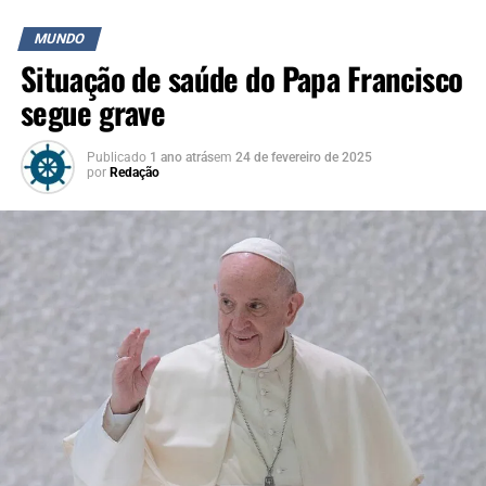
carismático e comprometido com os valores do
Evangelho e a dignidade dos mais marginalizados.
MUNDO
Situação de saúde do Papa Francisco
segue grave
Publicado
1 ano atrás
em
24 de fevereiro de 2025
por
Redação