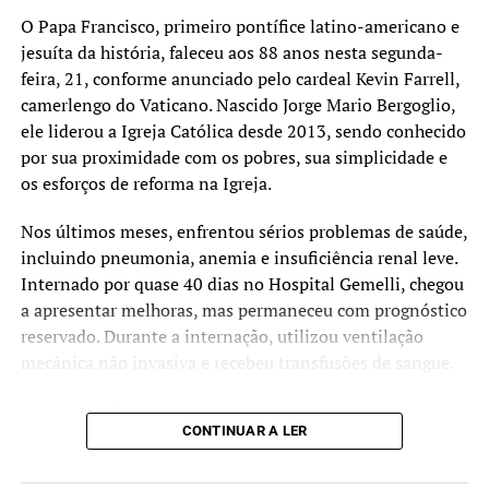
O Papa Francisco, primeiro pontífice latino-americano e
jesuíta da história, faleceu aos 88 anos nesta segunda-
feira, 21, conforme anunciado pelo cardeal Kevin Farrell,
camerlengo do Vaticano. Nascido Jorge Mario Bergoglio,
ele liderou a Igreja Católica desde 2013, sendo conhecido
por sua proximidade com os pobres, sua simplicidade e
os esforços de reforma na Igreja.
Nos últimos meses, enfrentou sérios problemas de saúde,
incluindo pneumonia, anemia e insuficiência renal leve.
Internado por quase 40 dias no Hospital Gemelli, chegou
a apresentar melhoras, mas permaneceu com prognóstico
reservado. Durante a internação, utilizou ventilação
mecânica não invasiva e recebeu transfusões de sangue.
Mesmo debilitado, gravou uma mensagem agradecendo
CONTINUAR A LER
as orações dos fiéis. Sua morte representa uma grande
perda para a Igreja, que agora se despede de um líder