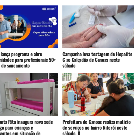
 lança programa e abre
Campanha leva testagem de Hepatite
nidades para profissionais 50+
C ao Calçadão de Canoas neste
a de saneamento
sábado
anta Rita inaugura nova sede
Prefeitura de Canoas realiza mutirão
go para crianças e
de serviços no bairro Niterói neste
centes em situação de
sábado, 8