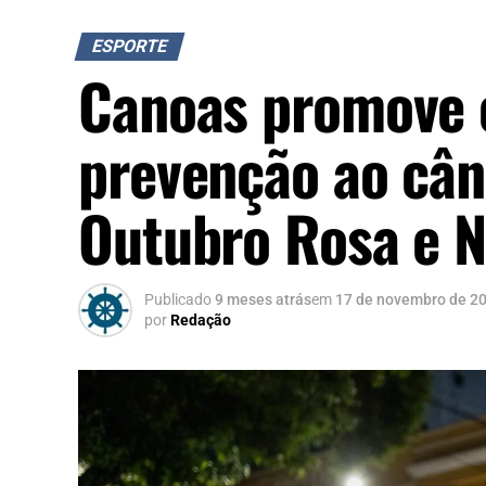
ESPORTE
Canoas promove c
prevenção ao câ
Outubro Rosa e 
Publicado
9 meses atrás
em
17 de novembro de 2
por
Redação