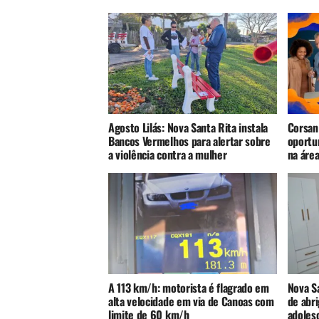
Agosto Lilás: Nova Santa Rita instala
Corsan
Bancos Vermelhos para alertar sobre
oportu
a violência contra a mulher
na áre
A 113 km/h: motorista é flagrado em
Nova S
alta velocidade em via de Canoas com
de abri
limite de 60 km/h
adoles