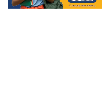
Segundo a prefeitura, novos sorteios serão realizados ao
longo do ano. Entre os próximos prêmios previstos estão
um fogão de quatro bocas e um tablet. Ao final da
campanha, haverá ainda o sorteio de um automóvel 0 km.
Para participar, os consumidores devem realizar compras
em estabelecimentos de Nova Santa Rita, solicitar a
inclusão do CPF na nota fiscal e cadastrar os cupons de
acordo com as regras estabelecidas no regulamento da
campanha.