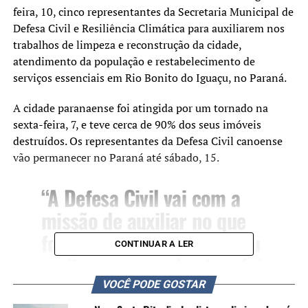
feira, 10, cinco representantes da Secretaria Municipal de
Defesa Civil e Resiliência Climática para auxiliarem nos
trabalhos de limpeza e reconstrução da cidade,
atendimento da população e restabelecimento de
serviços essenciais em Rio Bonito do Iguaçu, no Paraná.
A cidade paranaense foi atingida por um tornado na
sexta-feira, 7, e teve cerca de 90% dos seus imóveis
destruídos. Os representantes da Defesa Civil canoense
vão permanecer no Paraná até sábado, 15.
“A Defesa Civil vai com a
missão de auxiliar no que
for possível. Canoas sofreu
CONTINUAR A LER
muito com a enchente e foi
muito bem acolhida por
VOCÊ PODE GOSTAR