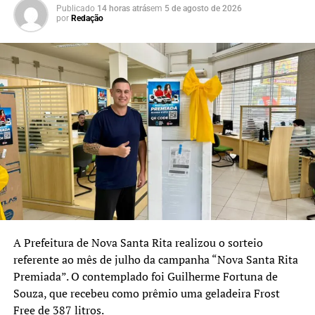
investimentos e
o processo seletivo estão disponíveis no site oficial da
Publicado
14 horas atrás
em
5 de agosto de 2026
por
Redação
Prefeitura de Nova Santa Rita.
participação da sociedade.
O Plano Municipal
representa mais um passo
importante para
consolidarmos políticas
públicas eficientes, sempre
com transparência e
diálogo com a população”,
afirmou.
A Prefeitura de Nova Santa Rita realizou o sorteio
referente ao mês de julho da campanha “Nova Santa Rita
O secretário municipal de Segurança Pública, Moacir
Premiada”. O contemplado foi Guilherme Fortuna de
Godoi, destacou que a reunião também será um espaço
Souza, que recebeu como prêmio uma geladeira Frost
para apresentar os resultados do primeiro semestre e
Free de 387 litros.
discutir as ações previstas para os próximos anos.