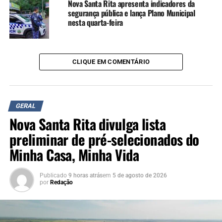
Nova Santa Rita apresenta indicadores da
A participação da equipe canoense foi articulada com o
segurança pública e lança Plano Municipal
nesta quarta-feira
governo do Estado do Paraná e a prefeitura de Rio Bonito
do Iguaçu, de acordo com o secretário municipal de
Defesa Civil e Resiliência Climática, Vanderlei Marcos.
CLIQUE EM COMENTÁRIO
“Vamos ajudar nos
trabalhos operacionais em
Rio Bonito do Iguaçu.
GERAL
Nova Santa Rita divulga lista
Estamos levando uma
preliminar de pré-selecionados do
equipe técnica e
Minha Casa, Minha Vida
equipamentos para auxiliar
na limpeza e reconstrução
Publicado
9 horas atrás
em
5 de agosto de 2026
por
Redação
da cidade”, explica o
secretário.