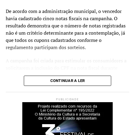
De acordo com a administração municipal, o vencedor
“O Conselho de Segurança é
havia cadastrado cinco notas fiscais na campanha. O
um espaço de diálogo e
resultado demonstra que o número de notas registradas
construção coletiva. Além
não é um critério determinante para a contemplação, já
que todos os cupons cadastrados conforme o
de apresentarmos os
regulamento participam dos sorteios.
resultados alcançados no
A campanha foi criada para estimular os consumidores a
primeiro semestre, vamos
solicitarem a inclusão do CPF na nota fiscal durante
lançar um plano que
compras realizadas no comércio local. A iniciativa
CONTINUAR A LER
orientará as ações da
também busca incentivar a emissão de notas fiscais e
contribuir para o fortalecimento da arrecadação
segurança pública nos
municipal.
PUBLICIDADE
próximos anos. A presença
O prefeito Rodrigo Battistella afirmou que a campanha
da comunidade fortalece
tem impacto tanto para os consumidores quanto para os
esse trabalho e contribui
estabelecimentos comerciais do município.
para que as políticas