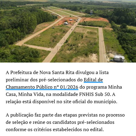
“Chegou a nossa hora de
retribuir toda a ajuda que o
povo paranaense deu à
nossa cidade no ano
passado. A gente sabe que
eles não mediram esforços
para ajudar o povo de
A Prefeitura de Nova Santa Rita divulgou a lista
Canoas.”
preliminar dos pré-selecionados do
Edital de
Chamamento Público nº 01/2026
do programa Minha
Casa, Minha Vida, na modalidade FNHIS Sub 50. A
relação está disponível no site oficial do município.
TÓPICOS RELACIONADOS:
CANOAS
DEFESA CIVIL
FEATURED
RIO BONITO DO IGUAÇU
TORNADO
TPARANÁ
A publicação faz parte das etapas previstas no processo
A SEGUIR UP
de seleção e reúne os candidatos pré-selecionados
COP 30: Conab e UFPel inauguram projeto pioneiro de
energia solar em Canoas
conforme os critérios estabelecidos no edital.