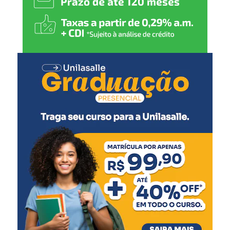
que a quantidade de notas cadastradas não garante maior
possibilidade de contemplação.
“O exemplo do Guilherme
demonstra que não é
preciso cadastrar centenas
de notas para ser
contemplado. Com apenas
cinco notas fiscais ele foi o
grande vencedor do mês.
Por isso, nossa orientação
é que todos peçam o CPF
na nota e façam o
cadastro”, afirmou.