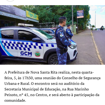
O secretário de Desenvolvimento Urbano, Juliano Dias
Furquim, ressaltou que a divulgação corresponde a uma
etapa do cronograma e orientou os candidatos a
acompanharem as próximas fases do processo.
“É importante destacar que
esta é uma lista preliminar
de pré-selecionados. Ainda
existe o período destinado
à apresentação e análise de
A Prefeitura de Nova Santa Rita realiza, nesta quarta-
recursos antes da
feira, 5, às 17h30, uma reunião do Conselho de Segurança
Urbana e Rural. O encontro será no auditório da
publicação da relação final.
Secretaria Municipal de Educação, na Rua Marinho
Todo o processo está sendo
Peixoto, nº 45, no Centro, e será aberto à participação da
comunidade.
conduzido de forma