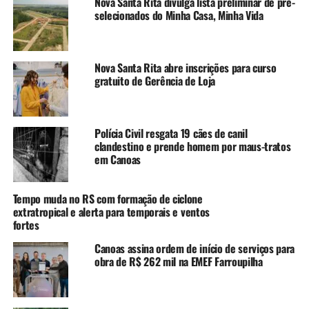
todo o Brasil”, afirma o
Nova Santa Rita divulga lista preliminar de pré-
selecionados do Minha Casa, Minha Vida
prefeito Airton Souza.
“Ninguém mais do que o
canoense sabe o quanto é
Nova Santa Rita abre inscrições para curso
gratuito de Gerência de Loja
importante a
solidariedade”, disse o vice-
prefeito Rodrigo Busato.
Polícia Civil resgata 19 cães de canil
clandestino e prende homem por maus-tratos
em Canoas
A Defesa Civil canoense vai ao Paraná com o objetivo de
auxiliar nos trabalhos de limpeza de Rio Bonito do
Tempo muda no RS com formação de ciclone
extratropical e alerta para temporais e ventos
Iguaçu, com a remoção de destroços, corte de árvores
fortes
caídas e reconstrução de estruturas essenciais. Cinco
agentes partiram de Canoas nesta segunda-feira, 10, por
Canoas assina ordem de início de serviços para
obra de R$ 262 mil na EMEF Farroupilha
volta das 11 horas, em dois veículos da Defesa Civil,
levando consigo os equipamentos e ferramentas
necessários para a realização dos trabalhos.