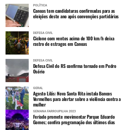
11 a 14 anos
:
POLÍTICA
Canoas tem candidaturas confirmadas para as
Meningo ACWY (dose única)
eleições deste ano após convenções partidárias
DEFESA CIVIL
Ciclone com ventos acima de 100 km/h deixa
rastro de estragos em Canoas
DEFESA CIVIL
Defesa Civil do RS confirma tornado em Pedro
Osório
GERAL
Agosto Lilás: Nova Santa Rita instala Bancos
Vermelhos para alertar sobre a violência contra a
mulher
SEMANA FARROUPILHA 2023
Feriado promete movimentar Parque Eduardo
Gomes; confira programação dos últimos dias