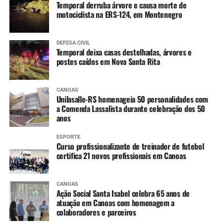
Temporal derruba árvore e causa morte de
4 anos
:
motociclista na ERS-124, em Montenegro
Tríplice bacteriana – DTP (2ª dose reforço)
Pólio (2ª dose reforço)
DEFESA CIVIL
Temporal deixa casas destelhadas, árvores e
postes caídos em Nova Santa Rita
A partir dos 7 anos
:
Difteria e Tétano –
dT
(3 doses, conforme histórico
CANOAS
Unilasalle-RS homenageia 50 personalidades com
vacinal)
a Comenda Lassalista durante celebração dos 50
anos
9 a 14 anos
:
ESPORTE
HPV (dose única)
Curso profissionalizante de treinador de futebol
certifica 21 novos profissionais em Canoas
10 a 14 anos
:
CANOAS
Dengue (2 doses, com intervalo de 3 meses entre
Ação Social Santa Isabel celebra 65 anos de
as doses)
atuação em Canoas com homenagem a
colaboradores e parceiros