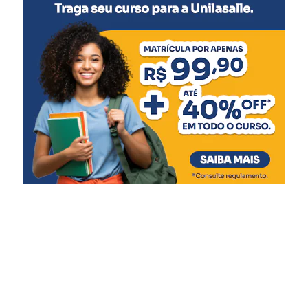
5 meses
:
Meningocócica C (2ª dose)
6 meses
:
Pentavalente (3ª dose)
Pólio (3ª dose)
Influenza
Covid-19 (1ª dose)
7 meses
:
Covid-19 (2ª dose)
9 meses
:
Covid-19 (3ª dose)