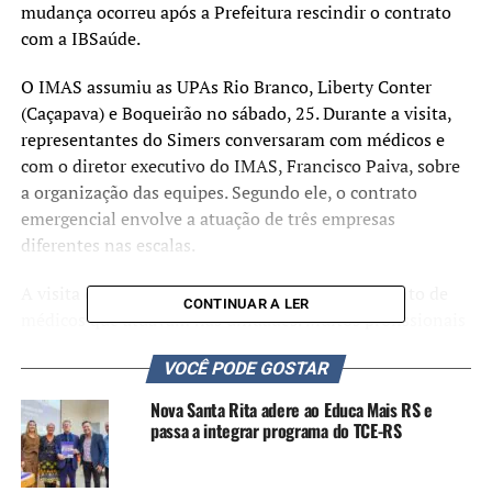
mudança ocorreu após a Prefeitura rescindir o contrato
com a IBSaúde.
O IMAS assumiu as UPAs Rio Branco, Liberty Conter
(Caçapava) e Boqueirão no sábado, 25. Durante a visita,
representantes do Simers conversaram com médicos e
com o diretor executivo do IMAS, Francisco Paiva, sobre
a organização das equipes. Segundo ele, o contrato
emergencial envolve a atuação de três empresas
diferentes nas escalas.
A visita destacou atrasos recorrentes no pagamento de
CONTINUAR A LER
médicos que atuavam nas unidades. Muitos profissionais
optaram por não participar das escalas até que os valores
VOCÊ PODE GOSTAR
em aberto sejam quitados. A Dotmed, anteriormente
responsável pela contratação de médicos pelo IBSaúde,
Nova Santa Rita adere ao Educa Mais RS e
ainda não efetuou pagamentos referentes aos meses de
passa a integrar programa do TCE-RS
agosto e setembro, e alguns médicos aguardam valores de
junho.