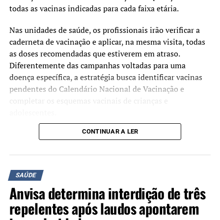
todas as vacinas indicadas para cada faixa etária.
Nas unidades de saúde, os profissionais irão verificar a
caderneta de vacinação e aplicar, na mesma visita, todas
as doses recomendadas que estiverem em atraso.
Diferentemente das campanhas voltadas para uma
doença específica, a estratégia busca identificar vacinas
pendentes do Calendário Nacional de Vacinação e
completar os esquemas vacinais de crianças e
adolescentes.
CONTINUAR A LER
Segundo o Ministério da Saúde, a mobilização tem como
objetivo ampliar as coberturas vacinais e facilitar o
acesso às vacinas oferecidas gratuitamente pelo Sistema
Único de Saúde (SUS). A atualização da caderneta
SAÚDE
contribui para a prevenção de doenças imunopreveníveis
Anvisa determina interdição de três
e fortalece a proteção coletiva da população.
repelentes após laudos apontarem
Manter a vacinação em dia é a principal forma de