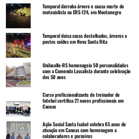
Temporal derruba árvore e causa morte de
Para completar as escalas, o IMAS precisou contratar
motociclista na ERS-124, em Montenegro
médicos de outros estados, principalmente de Santa
Catarina, e só conseguiu formar as equipes completas das
três unidades na segunda-feira, 27. O Simers solicitou
Temporal deixa casas destelhadas, árvores e
que o instituto mantenha diálogo com os profissionais e
postes caídos em Nova Santa Rita
garanta regularidade nos pagamentos.
TÓPICOS RELACIONADOS:
CANOAS
FEATURED
MÉDICOS
Unilasalle-RS homenageia 50 personalidades
SIMERS
UPAS
com a Comenda Lassalista durante celebração
dos 50 anos
A SEGUIR UP
Programa de Dignidade Menstrual distribui absorventes
gratuitos em Canoas
Curso profissionalizante de treinador de
futebol certifica 21 novos profissionais em
NÃO SE ESQUEÇA
Canoas
Neurologista alerta para a importância da prevenção do
AVC no Sul do Brasil
Ação Social Santa Isabel celebra 65 anos de
atuação em Canoas com homenagem a
colaboradores e parceiros