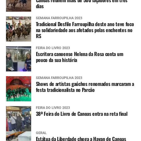
Canoas reúnem mais de 500 laçadores em três
dias
SEMANA FARROUPILHA 2023
Tradicional Desfile Farroupilha deste ano teve foco
na solidariedade aos afetados pelas enchentes no
RS
FEIRA DO LIVRO 2023
Escritora canoense Helena da Rosa conta um
pouco da sua história
SEMANA FARROUPILHA 2023
Shows de artistas gaúchos renomados marcaram a
festa tradicionalista no Parcão
FEIRA DO LIVRO 2023
38ª Feira do Livro de Canoas entra na reta final
GERAL
Estátua da Liberdade chega a Havan de Canoas