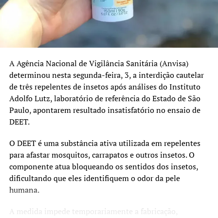
No Rio Grande do Sul, as coberturas registradas em 2025
foram:
Pentavalente: 91%
Poliomielite: 91%
A Agência Nacional de Vigilância Sanitária (Anvisa)
Pneumocócica: 96%
determinou nesta segunda-feira, 3, a interdição cautelar
de três repelentes de insetos após análises do Instituto
Tríplice Viral: 95%
Adolfo Lutz, laboratório de referência do Estado de São
HPV e sarampo recebem atenção especial
Paulo, apontarem resultado insatisfatório no ensaio de
DEET.
Além da atualização das vacinas de rotina, a campanha
também reforça a importância da imunização contra o
O DEET é uma substância ativa utilizada em repelentes
HPV e o sarampo.
para afastar mosquitos, carrapatos e outros insetos. O
componente atua bloqueando os sentidos dos insetos,
O prazo da estratégia extraordinária de vacinação contra
dificultando que eles identifiquem o odor da pele
o HPV foi ampliado até 31 de dezembro de 2026 para
humana.
adolescentes de 15 a 19 anos que ainda não receberam a
dose. A vacina protege contra infecções pelo vírus HPV,
A medida impede temporariamente a fabricação,
responsável por diversos tipos de câncer, incluindo o