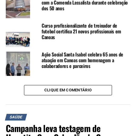
com a Comenda Lassalista durante celebração
fetal);
dos 50 anos
Manta térmica (necessária em procedimentos com
Curso profissionalizante de treinador de
recém-nascidos);
futebol certifica 21 novos profissionais em
Canoas
Fibrobroncoscópio (para avaliação das vias
aéreas);
Ação Social Santa Isabel celebra 65 anos de
atuação em Canoas com homenagem a
colaboradores e parceiros
Equipamento de ressonância magnética;
Serra de gesso (para atendimentos ortopédicos).
CLIQUE EM COMENTÁRIO
Segundo o Sindicato Médico do Rio Grande do Sul
(Simers), os serviços considerados essenciais à vida serão
mantidos. Os profissionais que atuam no HU utilizarão
SAÚDE
fitas pretas e adesivos nos jalecos como forma de
Campanha leva testagem de
protesto.