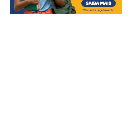
Influenza
Covid-19 (1ª dose)
7 meses
:
Covid-19 (2ª dose)
9 meses
:
Covid-19 (3ª dose)
Febre amarela (dose única)
12 meses
:
Pneumocócica (reforço)
Meningocócica ACWY (dose única)
Tríplice viral (1ª dose)