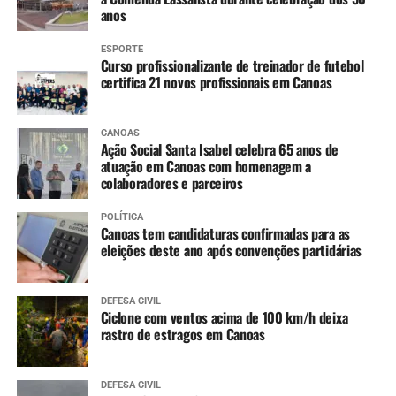
anos
9 a 14 anos
:
ESPORTE
HPV (dose única)
Curso profissionalizante de treinador de futebol
certifica 21 novos profissionais em Canoas
10 a 14 anos
:
CANOAS
Dengue (2 doses, com intervalo de 3 meses entre
Ação Social Santa Isabel celebra 65 anos de
as doses)
atuação em Canoas com homenagem a
colaboradores e parceiros
11 a 14 anos
:
POLÍTICA
Canoas tem candidaturas confirmadas para as
Meningo ACWY (dose única)
eleições deste ano após convenções partidárias
DEFESA CIVIL
Ciclone com ventos acima de 100 km/h deixa
rastro de estragos em Canoas
DEFESA CIVIL