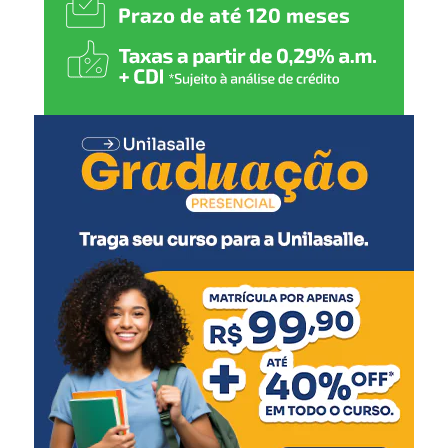
Meningocócica C (1ª dose)
4 meses
:
Pentavalente (2ª dose)
Pólio (2ª dose)
Pneumocócica (2ª dose)
Rotavírus (2ª dose)
5 meses
:
Meningocócica C (2ª dose)
6 meses
:
Pentavalente (3ª dose)
Pólio (3ª dose)