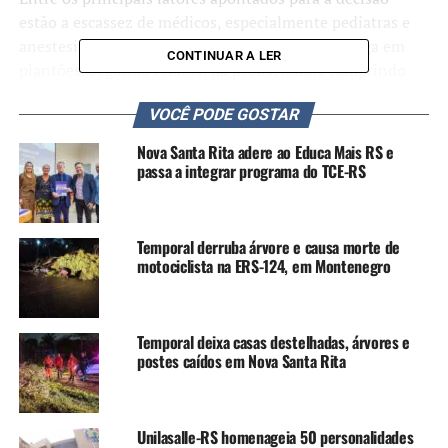
estão a escassez de médicos, especialmente pediatras e
anestesiologistas, o que tem provocado sobrecarga em
CONTINUAR A LER
plantões. Segundo relatos, há profissionais cumprindo
turnos de 12 horas e permanecendo até 36 horas devido à
VOCÊ PODE GOSTAR
ausência de substitutos.
Nova Santa Rita adere ao Educa Mais RS e
Também foi registrada a ausência de um diretor técnico,
passa a integrar programa do TCE-RS
o que configura situação irregular e já foi denunciada ao
Conselho Regional de Medicina do Estado do Rio Grande
do Sul (Cremers). Além disso, médicos denunciam atrasos
Temporal derruba árvore e causa morte de
recorrentes nos pagamentos de honorários e rescisões,
motociclista na ERS-124, em Montenegro
com débitos pendentes desde janeiro.
A estrutura do hospital também enfrenta
Temporal deixa casas destelhadas, árvores e
problemas. Entre os equipamentos citados
postes caídos em Nova Santa Rita
como inoperantes ou ausentes estão:
Cardiotocógrafo (utilizado para monitoramento
Unilasalle-RS homenageia 50 personalidades