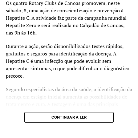
Os quatro Rotary Clubs de Canoas promovem, neste
permanente diálogo com as entidades de classe na área
sábado, 8, uma ação de conscientização e prevenção à
da saúde, tem recebido as demandas e preocupações dos
Hepatite C. A atividade faz parte da campanha mundial
médicos que atuam no Hospital Universitário (HU) e já se
Hepatite Zero e será realizada no Calçadão de Canoas,
comprometeu em realizar o pagamento de valores em
das 9h às 16h.
atraso com a Associação Saúde em Movimento (ASM),
empresa gestora do HU, para que estes profissionais
Durante a ação, serão disponibilizados testes rápidos,
sejam pagos pelos serviços prestados no hospital.
gratuitos e seguros para identificação da doença. A
Hepatite C é uma infecção que pode evoluir sem
No final da tarde de terça-feira (16), a administração
apresentar sintomas, o que pode dificultar o diagnóstico
municipal informou ao Sindicato Médico do Rio Grande
precoce.
do Sul (Simers) que, ainda na terça, já haviam sido
depositados R$ 720 mil para a ASM, para a realização
Segundo especialistas da área da saúde, a identificação da
destes pagamentos. Nesta quarta-feira (17), serão
doença em estágio inicial aumenta as possibilidades de
depositados mais R$ 600 mil para o mesmo fim, e, no dia
tratamento e cura. A testagem é uma das principais
25 de setembro, a Prefeitura repassará mais R$ 1,3
formas de detectar a infecção e encaminhar os pacientes
milhão. Estes valores colocam em dia o calendário de
CONTINUAR A LER
para acompanhamento adequado.
pagamentos dos profissionais médicos que atuam no HU
por meio do regime de Pessoa Jurídica (PJ).
A iniciativa é organizada pelos Rotary Clubs Canoas