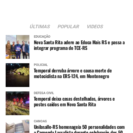
15 meses
:
Tríplice bacteriana – DTP (1ª dose reforço)
ÚLTIMAS
POPULAR
VIDEOS
Pólio (1ª dose reforço)
Tríplice viral (2ª dose)
EDUCAÇÃO
Nova Santa Rita adere ao Educa Mais RS e passa a
integrar programa do TCE-RS
Varicela (1ª dose)
Hepatite A (1ª dose)
POLICIAL
Temporal derruba árvore e causa morte de
4 anos
:
motociclista na ERS-124, em Montenegro
Tríplice bacteriana – DTP (2ª dose reforço)
Pólio (2ª dose reforço)
DEFESA CIVIL
Temporal deixa casas destelhadas, árvores e
postes caídos em Nova Santa Rita
A partir dos 7 anos
:
Difteria e Tétano –
dT
(3 doses, conforme histórico
CANOAS
Unilasalle-RS homenageia 50 personalidades com
vacinal)
a Comenda Lassalista durante celebração dos 50