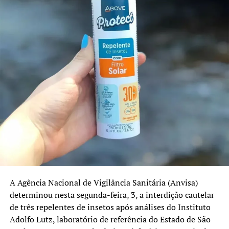
Cobertura vacinal
O Calendário Nacional de Vacinação oferece
gratuitamente cerca de 20 vacinas para crianças e
adolescentes. Embora alguns imunizantes já tenham
alcançado a meta estabelecida pelo Ministério da Saúde,
outros ainda apresentam índices abaixo dos 95%
recomendados.
No Rio Grande do Sul, as coberturas registradas em 2025
foram:
Pentavalente: 91%
Poliomielite: 91%
A Agência Nacional de Vigilância Sanitária (Anvisa)
Pneumocócica: 96%
determinou nesta segunda-feira, 3, a interdição cautelar
de três repelentes de insetos após análises do Instituto
Tríplice Viral: 95%
Adolfo Lutz, laboratório de referência do Estado de São
HPV e sarampo recebem atenção especial