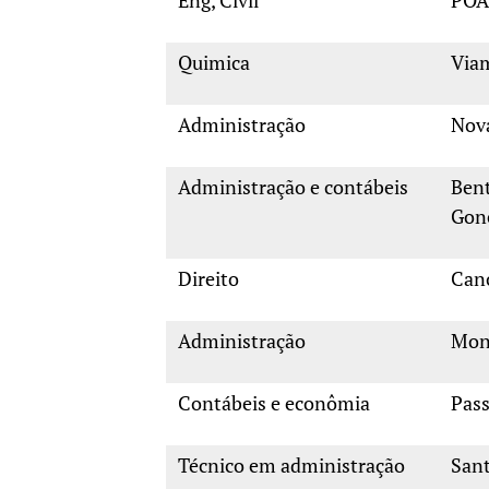
Eng, Civil
PO
Quimica
Via
Administração
Nov
Administração e contábeis
Ben
Gon
Direito
Can
Administração
Mon
Contábeis e econômia
Pas
Técnico em administração
San