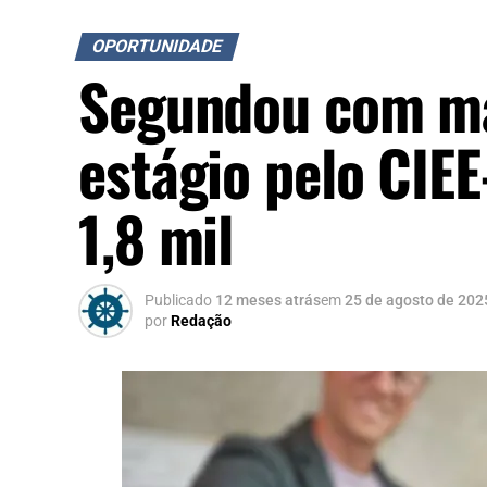
OPORTUNIDADE
Segundou com mai
estágio pelo CIE
1,8 mil
Publicado
12 meses atrás
em
25 de agosto de 202
por
Redação