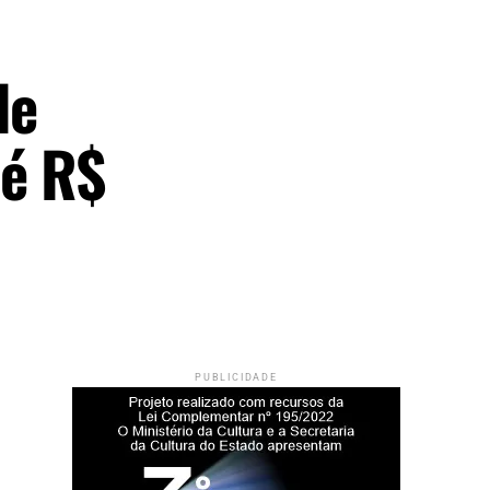
de
té R$
PUBLICIDADE