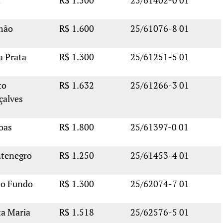
A
R$ 1.500
25/61402-0 01
mão
R$ 1.600
25/61076-8 01
a Prata
R$ 1.300
25/61251-5 01
to
R$ 1.632
25/61266-3 01
çalves
oas
R$ 1.800
25/61397-0 01
tenegro
R$ 1.250
25/61453-4 01
so Fundo
R$ 1.300
25/62074-7 01
ta Maria
R$ 1.518
25/62576-5 01