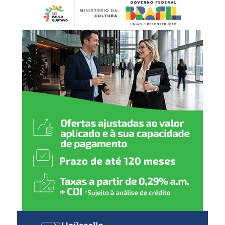
preventiva e temporária, com prazo de até 90 dias,
BCG (dose única)
conforme previsto na legislação. Durante esse período, os
produtos ficam impedidos de serem vendidos ou
Hepatite B (1
ª
dose)
utilizados até que a situação seja avaliada.
2 meses
:
Pentavalente (1ª dose)
Pólio (1ª dose)
Pneumocócica (1ª dose)
Rotavírus (1ª dose)
3 meses
:
Meningocócica C (1ª dose)
4 meses
:
Pentavalente (2ª dose)