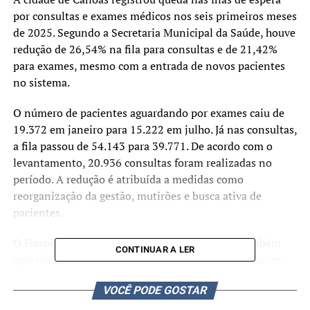
por consultas e exames médicos nos seis primeiros meses
de 2025. Segundo a Secretaria Municipal da Saúde, houve
redução de 26,54% na fila para consultas e de 21,42%
para exames, mesmo com a entrada de novos pacientes
no sistema.
O número de pacientes aguardando por exames caiu de
19.372 em janeiro para 15.222 em julho. Já nas consultas,
a fila passou de 54.143 para 39.771. De acordo com o
levantamento, 20.936 consultas foram realizadas no
período. A redução é atribuída a medidas como
reorganização da gestão, mutirões e busca ativa de
pacientes.
O Hospital Nossa Senhora das Graças (HNSG) também
CONTINUAR A LER
apresentou dados de atendimento no semestre. Foram
103.395 pessoas atendidas entre 1º de janeiro e 30 de
VOCÊ PODE GOSTAR
junho, com destaque para 33.146 atendimentos de
emergência, 11.832 consultas ambulatoriais, 6.671