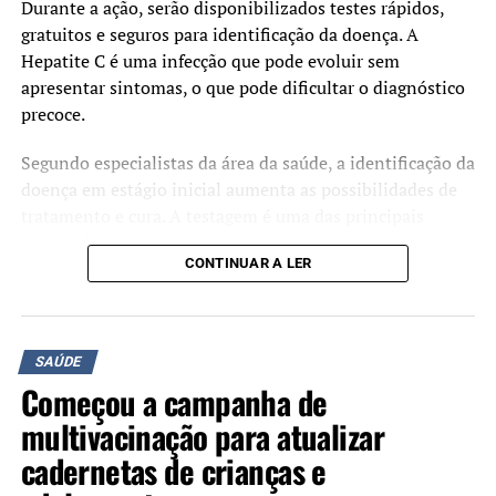
Durante a ação, serão disponibilizados testes rápidos,
gratuitos e seguros para identificação da doença. A
Hepatite C é uma infecção que pode evoluir sem
apresentar sintomas, o que pode dificultar o diagnóstico
precoce.
Segundo especialistas da área da saúde, a identificação da
doença em estágio inicial aumenta as possibilidades de
tratamento e cura. A testagem é uma das principais
formas de detectar a infecção e encaminhar os pacientes
CONTINUAR A LER
para acompanhamento adequado.
A iniciativa é organizada pelos Rotary Clubs Canoas
Industrial, Canoas, Canoas Nordeste e Canoas
SAÚDE
Integração, com o objetivo de ampliar o acesso à
Começou a campanha de
informação e estimular a realização do diagnóstico.
multivacinação para atualizar
cadernetas de crianças e