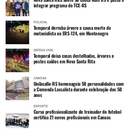
integrar programa do TCE-RS
Varicela (1ª dose)
Hepatite A (1ª dose)
POLICIAL
Temporal derruba árvore e causa morte de
4 anos
:
motociclista na ERS-124, em Montenegro
Tríplice bacteriana – DTP (2ª dose reforço)
Pólio (2ª dose reforço)
DEFESA CIVIL
Temporal deixa casas destelhadas, árvores e
postes caídos em Nova Santa Rita
A partir dos 7 anos
:
Difteria e Tétano –
dT
(3 doses, conforme histórico
CANOAS
Unilasalle-RS homenageia 50 personalidades com
vacinal)
a Comenda Lassalista durante celebração dos 50
anos
9 a 14 anos
:
ESPORTE
HPV (dose única)
Curso profissionalizante de treinador de futebol
certifica 21 novos profissionais em Canoas
10 a 14 anos
: