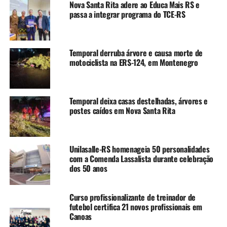
Nova Santa Rita adere ao Educa Mais RS e
cirurgias, 52,2 mil exames de imagem e mais de 100 mil
passa a integrar programa do TCE-RS
exames laboratoriais.
Os mutirões têm sido apontados como um dos principais
Temporal derruba árvore e causa morte de
fatores para os avanços. A fila para mamografias, por
motociclista na ERS-124, em Montenegro
exemplo, foi zerada em fevereiro. Ações semelhantes
foram realizadas para espirografias, cateterismos e
cirurgias específicas. Em julho, teve início um mutirão
Temporal deixa casas destelhadas, árvores e
para colonoscopias, com meta de 500 exames no HNSG.
postes caídos em Nova Santa Rita
TÓPICOS RELACIONADOS:
2025
CANOAS
FEATURED
FILAS
SAÚDE
Unilasalle-RS homenageia 50 personalidades
com a Comenda Lassalista durante celebração
A SEGUIR UP
dos 50 anos
Volta às aulas após recesso de inverno acende alerta para
risco de reintrodução do sarampo no Estado
Curso profissionalizante de treinador de
NÃO SE ESQUEÇA
futebol certifica 21 novos profissionais em
Prefeito de Canoas se reúne com Simers para buscar apoio
Canoas
na contratação de pediatras para o Hospital Universitário