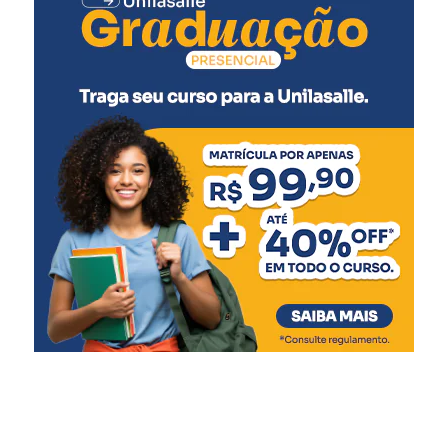
Pólio (2ª dose)
Pneumocócica (2ª dose)
Rotavírus (2ª dose)
5 meses
:
Meningocócica C (2ª dose)
6 meses
:
Pentavalente (3ª dose)
Pólio (3ª dose)
Influenza
Covid-19 (1ª dose)
7 meses
:
Covid-19 (2ª dose)