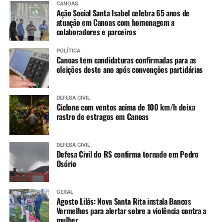
CANOAS
Dengue (2 doses, com intervalo de 3 meses entre
Ação Social Santa Isabel celebra 65 anos de
as doses)
atuação em Canoas com homenagem a
colaboradores e parceiros
11 a 14 anos
:
POLÍTICA
Canoas tem candidaturas confirmadas para as
Meningo ACWY (dose única)
eleições deste ano após convenções partidárias
DEFESA CIVIL
Ciclone com ventos acima de 100 km/h deixa
rastro de estragos em Canoas
DEFESA CIVIL
Defesa Civil do RS confirma tornado em Pedro
Osório
GERAL
Agosto Lilás: Nova Santa Rita instala Bancos
Vermelhos para alertar sobre a violência contra a
mulher