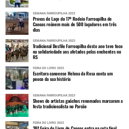
SEMANA FARROUPILHA 2023
Provas de Laço do 17º Rodeio Farroupilha de
Canoas reúnem mais de 500 laçadores em três
dias
SEMANA FARROUPILHA 2023
Tradicional Desfile Farroupilha deste ano teve foco
na solidariedade aos afetados pelas enchentes no
RS
FEIRA DO LIVRO 2023
Escritora canoense Helena da Rosa conta um
pouco da sua história
SEMANA FARROUPILHA 2023
Shows de artistas gaúchos renomados marcaram a
festa tradicionalista no Parcão
FEIRA DO LIVRO 2023
38ª Feira do Livro de Canoas entra na reta final