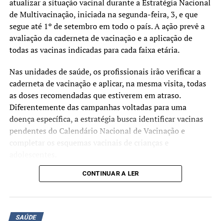
atualizar a situação vacinal durante a Estratégia Nacional
de Multivacinação, iniciada na segunda-feira, 3, e que
segue até 1º de setembro em todo o país. A ação prevê a
avaliação da caderneta de vacinação e a aplicação de
todas as vacinas indicadas para cada faixa etária.
Nas unidades de saúde, os profissionais irão verificar a
caderneta de vacinação e aplicar, na mesma visita, todas
as doses recomendadas que estiverem em atraso.
Diferentemente das campanhas voltadas para uma
doença específica, a estratégia busca identificar vacinas
pendentes do Calendário Nacional de Vacinação e
completar os esquemas vacinais de crianças e
adolescentes.
CONTINUAR A LER
Segundo o Ministério da Saúde, a mobilização tem como
objetivo ampliar as coberturas vacinais e facilitar o
acesso às vacinas oferecidas gratuitamente pelo Sistema
Único de Saúde (SUS). A atualização da caderneta
SAÚDE