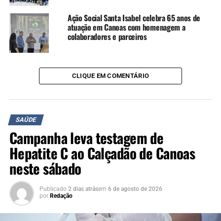
Ação Social Santa Isabel celebra 65 anos de
atuação em Canoas com homenagem a
colaboradores e parceiros
CLIQUE EM COMENTÁRIO
SAÚDE
Campanha leva testagem de
Hepatite C ao Calçadão de Canoas
neste sábado
Publicado
2 dias atrás
em
6 de agosto de 2026
por
Redação