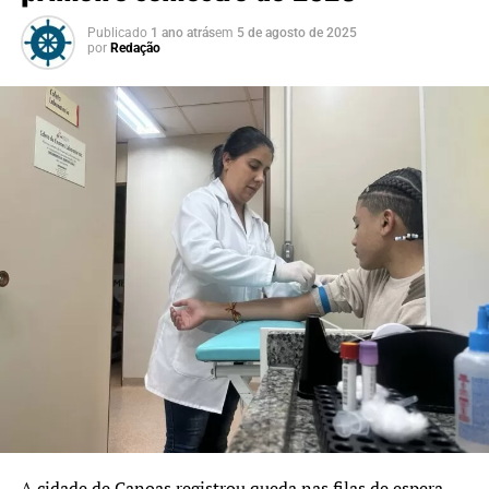
Publicado
1 ano atrás
em
5 de agosto de 2025
por
Redação
A cidade de Canoas registrou queda nas filas de espera