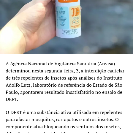
outros ainda apresentam índices abaixo dos 95%
recomendados.
No Rio Grande do Sul, as coberturas registradas em 2025
foram:
Pentavalente: 91%
Poliomielite: 91%
A Agência Nacional de Vigilância Sanitária (Anvisa)
Pneumocócica: 96%
determinou nesta segunda-feira, 3, a interdição cautelar
de três repelentes de insetos após análises do Instituto
Tríplice Viral: 95%
Adolfo Lutz, laboratório de referência do Estado de São
HPV e sarampo recebem atenção especial
Paulo, apontarem resultado insatisfatório no ensaio de
DEET.
Além da atualização das vacinas de rotina, a campanha
também reforça a importância da imunização contra o
O DEET é uma substância ativa utilizada em repelentes
HPV e o sarampo.
para afastar mosquitos, carrapatos e outros insetos. O
componente atua bloqueando os sentidos dos insetos,
O prazo da estratégia extraordinária de vacinação contra