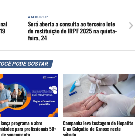
A SEGUIR UP
inal
Será aberta a consulta ao terceiro lote
 19
de restituição de IRPF 2025 na quinta-
feira, 24
OCÊ PODE GOSTAR
 lança programa e abre
Campanha leva testagem de Hepatite
nidades para profissionais 50+
C ao Calçadão de Canoas neste
a de saneamento
sábado