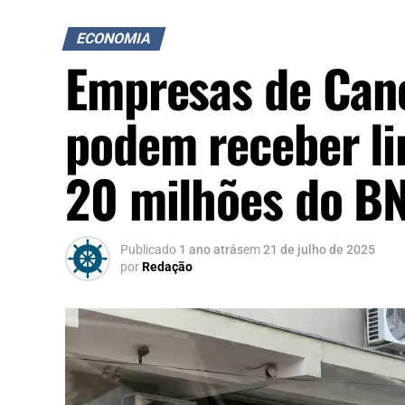
ECONOMIA
Empresas de Cano
podem receber li
20 milhões do 
Publicado
1 ano atrás
em
21 de julho de 2025
por
Redação