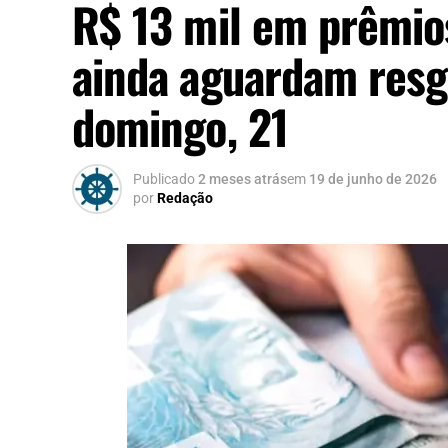
R$ 13 mil em prêmio
ainda aguardam resg
domingo, 21
Publicado
2 meses atrás
em
19 de junho de 2026
por
Redação