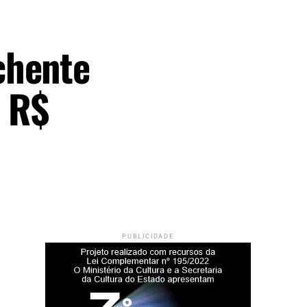
chente
é R$
PUBLICIDADE