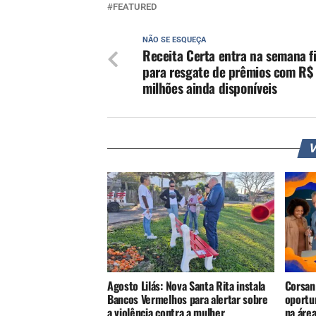
FEATURED
NÃO SE ESQUEÇA
Receita Certa entra na semana f
para resgate de prêmios com R$
milhões ainda disponíveis
V
Agosto Lilás: Nova Santa Rita instala
Corsan
Bancos Vermelhos para alertar sobre
oportu
a violência contra a mulher
na áre