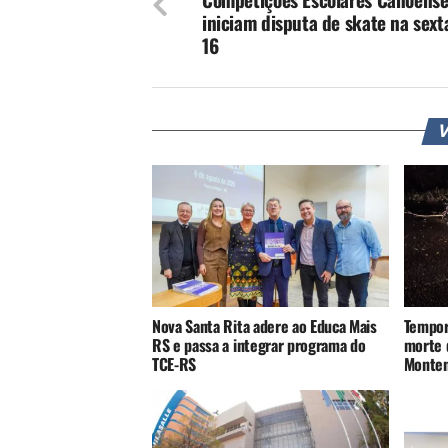
iniciam disputa de skate na sexta
16
V
Nova Santa Rita adere ao Educa Mais
Tempor
RS e passa a integrar programa do
morte 
TCE-RS
Monte