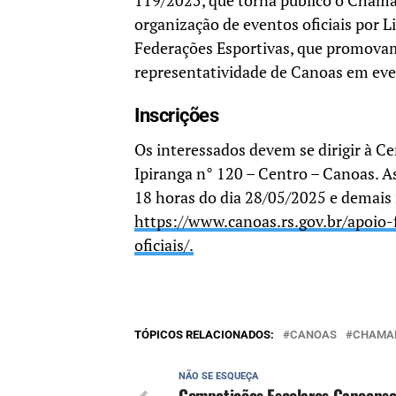
119/2025, que torna público o Chama
organização de eventos oficiais por Li
Federações Esportivas, que promovam
representatividade de Canoas em eve
Inscrições
Os interessados devem se dirigir à C
Ipiranga n° 120 – Centro – Canoas. A
18 horas do dia 28/05/2025 e demais
https://www.canoas.rs.gov.br/
apoio-
oficiais/.
TÓPICOS RELACIONADOS:
CANOAS
CHAMA
NÃO SE ESQUEÇA
Competições Escolares Canoense