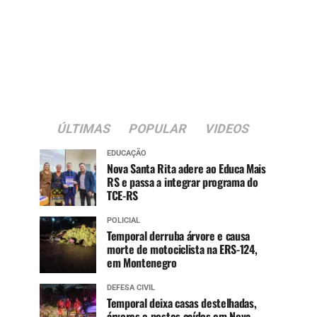
ÚLTIMAS
POPULAR
VIDEOS
EDUCAÇÃO
Nova Santa Rita adere ao Educa Mais
RS e passa a integrar programa do
TCE-RS
POLICIAL
Temporal derruba árvore e causa
morte de motociclista na ERS-124,
em Montenegro
DEFESA CIVIL
Temporal deixa casas destelhadas,
árvores e postes caídos em Nova