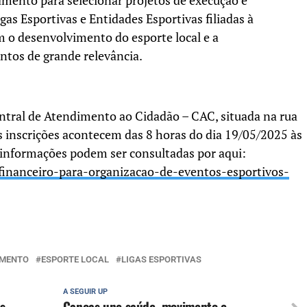
mento para selecionar projetos de execução e
gas Esportivas e Entidades Esportivas filiadas à
 o desenvolvimento do esporte local e a
ntos de grande relevância.
entral de Atendimento ao Cidadão – CAC, situada na rua
s inscrições acontecem das 8 horas do dia 19/05/2025 às
 informações podem ser consultadas por aqui:
financeiro-para-
organizacao-de-eventos-
esportivos-
MENTO
ESPORTE LOCAL
LIGAS ESPORTIVAS
A SEGUIR UP
s
Canoas une saúde, movimento e