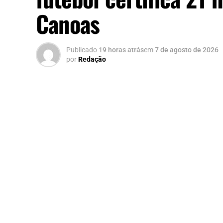
Canoas
Publicado
19 horas atrás
em
7 de agosto de 2026
por
Redação