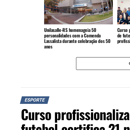
Unilasalle-RS homenageia 50
Curso p
personalidades com a Comenda
de fute
Lassalista durante celebração dos 50
profis
anos
ESPORTE
Curso profissionaliz
futebol certifica 21 